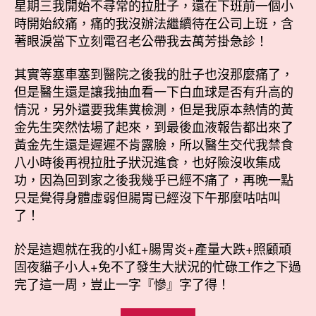
星期三我開始不尋常的拉肚子，還在下班前一個小
時開始絞痛，痛的我沒辦法繼續待在公司上班，含
著眼淚當下立刻電召老公帶我去萬芳掛急診！
其實等塞車塞到醫院之後我的肚子也沒那麼痛了，
但是醫生還是讓我抽血看一下白血球是否有升高的
情況，另外還要我集糞檢測，但是我原本熱情的黃
金先生突然怯場了起來，到最後血液報告都出來了
黃金先生還是遲遲不肯露臉，所以醫生交代我禁食
八小時後再視拉肚子狀況進食，也好險沒收集成
功，因為回到家之後我幾乎已經不痛了，再晚一點
只是覺得身體虛弱但腸胃已經沒下午那麼咕咕叫
了！
於是這週就在我的小紅+腸胃炎+產量大跌+照顧頑
固夜貓子小人+免不了發生大狀況的忙碌工作之下過
完了這一周，豈止一字『慘』字了得！