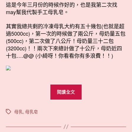
次
者
佈
這是今年三月份的時候作好的，也是我第二次找
的
日
may幫我代製手工母乳皂。
母
期
乳
其實我總共剩的冷凍母乳大約有五十幾包(也就是超
皂〉
過5000cc)，第一次的時候做了兩公斤，母奶量五包
中
(500cc)，第二次做了八公斤！母奶量三十二包
(3200cc)！！兩次下來總計做了十公斤，母奶近四
十包….@@ (小綺呀！你看看你有多浪費！！)
“第
閱讀全文
二
次
的
母乳
,
母乳皂
標
籤
母
乳