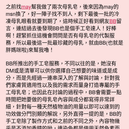
咪
者
佈
之前找
may
幫我做了兩次母乳皂，後來因為may的
的
日
msn換了，好一陣子找不到人，剩下最後一批的冷
母
期
凍母乳眼看就要到期了，這時候正好看到網友
BB
留
乳
言，連結過去後發現BB也是個手工皂達人！好棒
皂
啊！趕緊抓住這機會問問是否有母乳皂的代製服
代
務，所以最後這一批最珍藏的母乳，就由BB(也就是
製〉
中
胖媽咪啦)來幫我嚕！
BB所推出的手工皂服務，不同以往的是，她沒有
DM或是清單可以供你選擇自己想要的味道或是成
分，而是先經過一連串深入的了解與討論，針對我
們家膚質適用性以及我的需求而量身打造專屬的手
工母乳皂；也因此在討論的過程中，BB會需要一點
時間把她要做的母乳皂內容與成分都寫得非常詳
細，針對每一種天然植物油的用量以即可以達到的
功效做分門別類的解說，另外直得一提的是，BB的
手工皂除了製作方式和之前的不同之外，內容物幾
乎是不添加香精的呦，連染色都是使用天然色素而