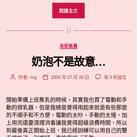
“宇
閱讀全文
宙
超
級
無
分
吳家酪農
敵
類
營
奶泡不是故意…
養
早
在
作者:
ring
2006 年 07 月 26 日
有 3 則留言
文
文
餐”
〈奶
章
章
泡
作
發
不
者
佈
開始準備上班集乳的時候，其實我也買了電動和手
是
日
動的擠乳器，但是我總是覺得用起來就是有些那麼
故
期
的不順手和不方便，電動的太吵，手動的太慢，加
意…〉
上用完還要清理消毒讓我覺得超級浪費時間，所以
中
到最後真正開始上班，我已經訓練可以用自己的雙