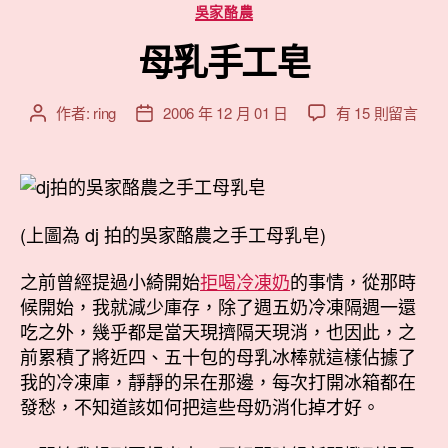
分
吳家酪農
類
母乳手工皂
在
作者:
ring
2006 年 12 月 01 日
有 15 則留言
文
文
〈母
章
章
乳
作
發
手
者
佈
工
日
皂〉
期
(上圖為 dj 拍的吳家酪農之手工母乳皂)
中
之前曾經提過小綺開始
拒喝冷凍奶
的事情，從那時
候開始，我就減少庫存，除了週五奶冷凍隔週一還
吃之外，幾乎都是當天現擠隔天現消，也因此，之
前累積了將近四、五十包的母乳冰棒就這樣佔據了
我的冷凍庫，靜靜的呆在那邊，每次打開冰箱都在
發愁，不知道該如何把這些母奶消化掉才好。