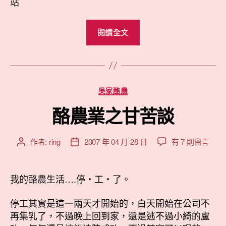
站
“酪
閱讀全文
農
業
之
野
分
吳家酪農
戰
類
篇”
酪農業之甘苦談
在
作者:
ring
2007 年 04 月 28 日
有 7 則留言
文
文
〈酪
章
章
農
作
發
業
者
佈
我的酪農生活….停‧工‧了。
之
日
甘
期
停工其實是這一兩天才開始的，白天開始在公司不
苦
再集乳了，不過晚上回到家，還是逃不過小綺的盧
談〉