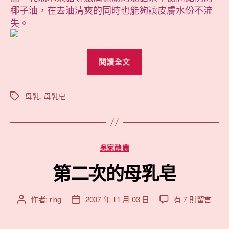
椰子油，在去油清爽的同時也能夠讓皮膚水份不流
失。
“胖
閱讀全文
媽
咪
的
母乳
,
母乳皂
標
籤
母
乳
皂
分
吳家酪農
代
類
製”
第二次的母乳皂
在
作者:
ring
2007 年 11 月 03 日
有 7 則留言
文
文
〈第
章
章
二
作
發