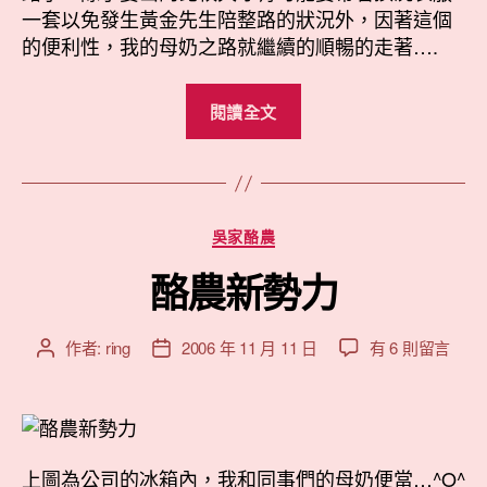
一套以免發生黃金先生陪整路的狀況外，因著這個
的便利性，我的母奶之路就繼續的順暢的走著….
“當
閱讀全文
媽
的
堅
持”
分
吳家酪農
類
酪農新勢力
在
作者:
ring
2006 年 11 月 11 日
有 6 則留言
文
文
〈酪
章
章
農
作
發
新
者
佈
勢
日
力〉
期
上圖為公司的冰箱內，我和同事們的母奶便當…^O^