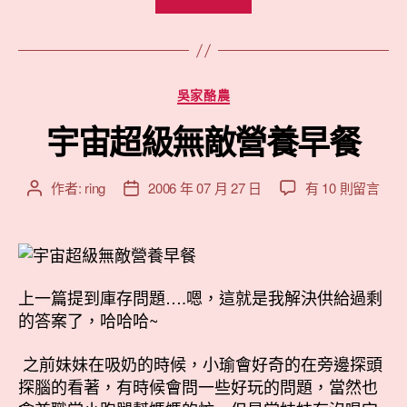
西
計
較”
分
吳家酪農
類
宇宙超級無敵營養早餐
在
作者:
ring
2006 年 07 月 27 日
有 10 則留言
文
文
〈宇
章
章
宙
作
發
超
者
佈
級
日
無
期
上一篇提到庫存問題….嗯，這就是我解決供給過剩
敵
的答案了，哈哈哈~
營
養
之前妹妹在吸奶的時候，小瑜會好奇的在旁邊探頭
早
探腦的看著，有時候會問一些好玩的問題，當然也
餐〉
中