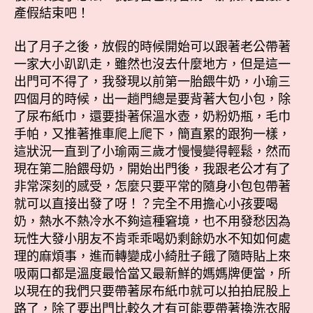
產假結束吧！
出了月子之後，放假的時候開始可以跟著老公帶著
一家大小趴趴走，雖然也沒去什麼地方，但是這一
出門可不得了，我發現以前第一胎餵牛奶，小瑜三
四個月的時候，出一趟門總是要背著大包小包，除
了尿布紙巾，還要掛著保溫水壺，奶粉奶瓶，毛巾
手帕，又推著推車爬上爬下，簡直累的跟狗一樣，
這狀況一直到了小瑜兩三歲才慢慢變得輕鬆，然而
現在第二胎餵母奶，開始出門後，我跟老公才有了
非常深刻的感受，怎麼只要平常的隨身小包包帶著
就可以直接出發了呀！？完全不用擔心小孩要喝
奶，熱水不熱冷水不夠這種窘境，也不用發愁因為
玩性大發小朋友不肯乖乖喝奶剩餘奶水不知如何處
理的麻煩事，進而轉變成小綺肚子餓了隨時貼上來
吸兩口都是溫度最恰當又最新鮮的媽媽牌便當，所
以現在的我們只要帶著尿布紙巾就可以拍拍屁股上
路了，除了要出門比較久才有可能要帶著換洗衣服