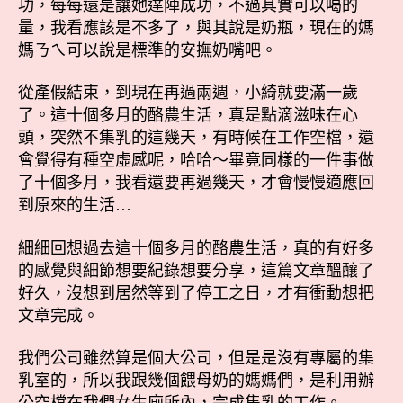
功，每每還是讓她達陣成功，不過其實可以喝的
中
量，我看應該是不多了，與其說是奶瓶，現在的媽
媽ㄋㄟ可以說是標準的安撫奶嘴吧。
從產假結束，到現在再過兩週，小綺就要滿一歲
了。這十個多月的酪農生活，真是點滴滋味在心
頭，突然不集乳的這幾天，有時候在工作空檔，還
會覺得有種空虛感呢，哈哈～畢竟同樣的一件事做
了十個多月，我看還要再過幾天，才會慢慢適應回
到原來的生活…
細細回想過去這十個多月的酪農生活，真的有好多
的感覺與細節想要紀錄想要分享，這篇文章醞釀了
好久，沒想到居然等到了停工之日，才有衝動想把
文章完成。
我們公司雖然算是個大公司，但是是沒有專屬的集
乳室的，所以我跟幾個餵母奶的媽媽們，是利用辦
公空檔在我們女生廁所內，完成集乳的工作。