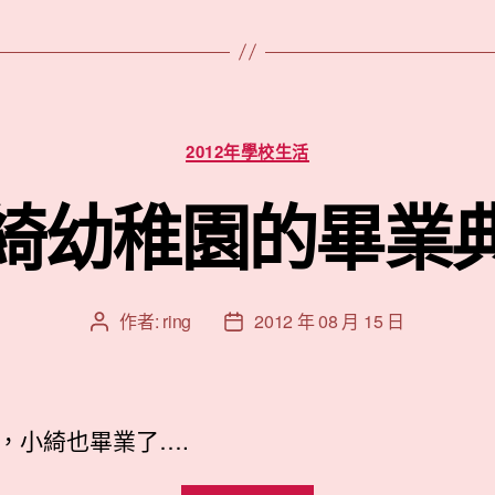
的
畢
業
照”
分
2012年學校生活
類
綺幼稚園的畢業
作者:
ring
2012 年 08 月 15 日
文
文
章
章
作
發
者
佈
日
，小綺也畢業了….
期