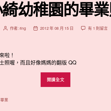
小綺幼稚園的畢業
在
作者:
ring
2012 年 08 月 15 日
有 1 則留言
文
文
〈小
章
章
綺
作
發
幼
者
佈
稚
日
來啦！
園
期
士照喔，而且好像媽媽的翻版 QQ
的
畢
“小
業
閱讀全文
照〉
綺
中
幼
稚
,
畢業
園