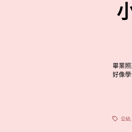
畢業照
好像學
公幼
標
籤