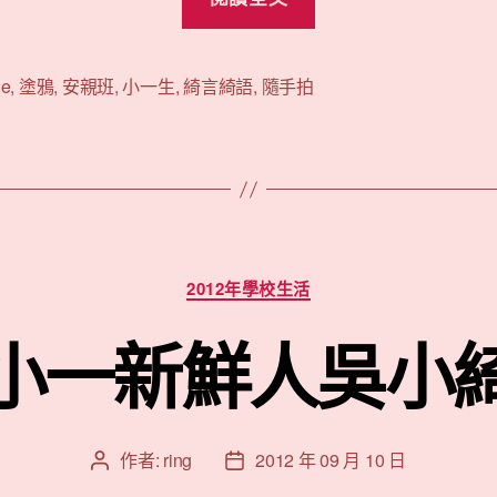
綺
的
小
ne
,
塗鴉
,
安親班
,
小一生
,
綺言綺語
,
隨手拍
一
上”
分
2012年學校生活
類
小一新鮮人吳小
作者:
ring
2012 年 09 月 10 日
文
文
章
章