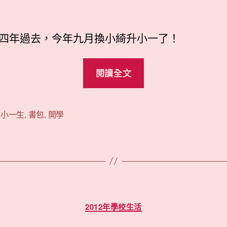
作
發
者
佈
日
四年過去，今年九月換小綺升小一了！
期
“小
閱讀全文
一
新
鮮
,
小一生
,
書包
,
開學
人
吳
小
綺”
分
2012年學校生活
類