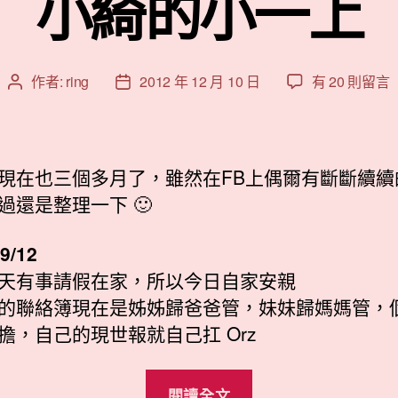
小綺的小一上
在
作者:
ring
2012 年 12 月 10 日
有 20 則留言
文
文
〈小
章
章
綺
作
發
的
者
佈
小
日
現在也三個多月了，雖然在FB上偶爾有斷斷續續
一
期
過還是整理一下 🙂
上〉
中
9/12
天有事請假在家，所以今日自家安親
的聯絡簿現在是姊姊歸爸爸管，妹妹歸媽媽管，
擔，自己的現世報就自己扛 Orz
“小
閱讀全文