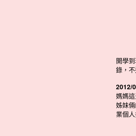
開學到
錄，不
2012/0
媽媽這
姊妹倆
業個人