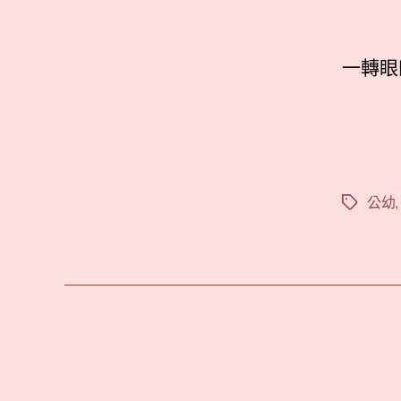
一轉眼
公幼
標
籤