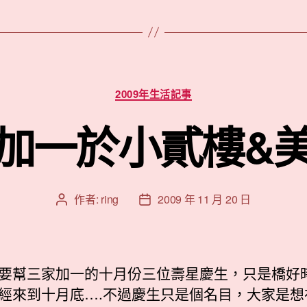
分
2009年生活記事
類
加一於小貳樓&
作者:
ring
2009 年 11 月 20 日
文
文
章
章
作
發
者
佈
日
要幫三家加一的十月份三位壽星慶生，只是橋好
期
經來到十月底….不過慶生只是個名目，大家是想在