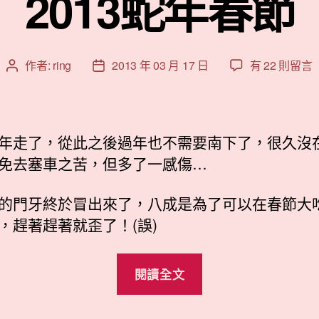
2013蛇年春節
在
作者:
ring
2013 年 03 月 17 日
有 22 則留言
文
文
〈2013
章
章
蛇
作
發
年
者
佈
春
日
年走了，從此之後過年也不需要南下了，很久沒
節〉
期
免去塞車之苦，但多了一感傷…
中
的門牙終於冒出來了，八成是為了可以在春節大
，趕著趕著就歪了！(誤)
“2013
閱讀全文
蛇
年