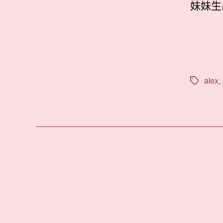
妹妹生
alex
,
標
籤