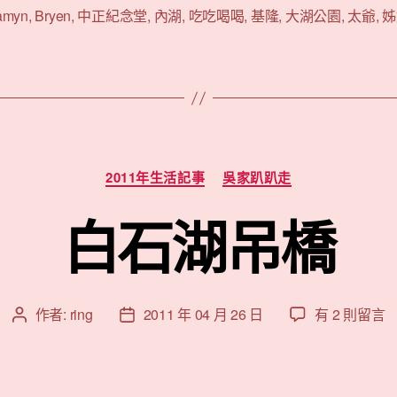
春
amyn
,
Bryen
,
中正紀念堂
,
內湖
,
吃吃喝喝
,
基隆
,
大湖公園
,
太爺
,
姊
節”
分
2011年生活記事
吳家趴趴走
類
白石湖吊橋
在
作者:
ring
2011 年 04 月 26 日
有 2 則留言
文
文
〈白
章
章
石
作
發
湖
者
佈