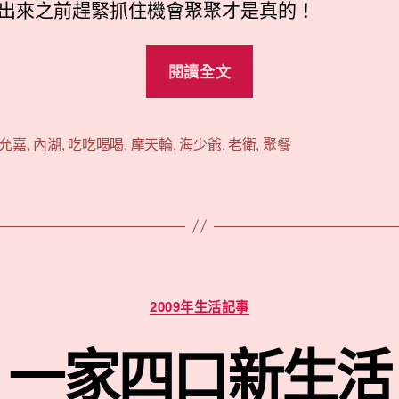
出來之前趕緊抓住機會聚聚才是真的！
“三
閱讀全文
家
加
一
允嘉
,
內湖
,
吃吃喝喝
,
摩天輪
,
海少爺
,
老衛
,
聚餐
於
小
貳
樓
&
分
美
2009年生活記事
類
麗
一家四口新生活
華”