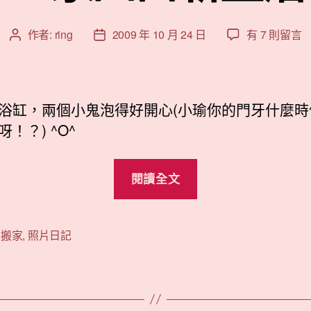
在
作者:
ring
2009 年 10 月 24 日
有 7 則留言
文
文
〈一
章
章
家
作
發
四
者
佈
口
日
浴缸，兩個小鬼泡得好開心(小瑜你的門牙什麼時
新
期
！？) ^O^
生
活〉
“一
中
閱讀全文
家
四
口
,
搬家
,
照片日記
新
生
活”