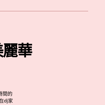
美麗華
時間的
dj家