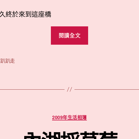
吊
日
橋〉
期
久終於來到這座橋
中
“白
閱讀全文
石
湖
吊
,
趴趴走
橋”
分
2009年生活相簿
類