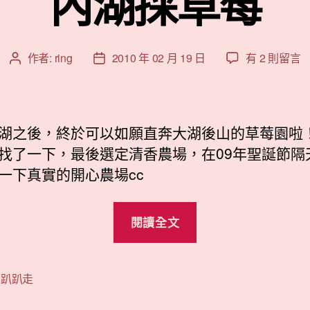
內湖採草莓
在
作者:
ring
2010 年 02 月 19 日
有 2 則留言
文
文
〈內
章
章
湖
作
發
採
者
佈
草
日
湖之後，終於可以如願直奔大湖後山的草莓園啦
莓〉
期
找了一下，最後選定清香農場，在09年聖誕節隔
中
一下真實的開心農場cc
“內
閱讀全文
湖
採
草
,
趴趴走
莓”