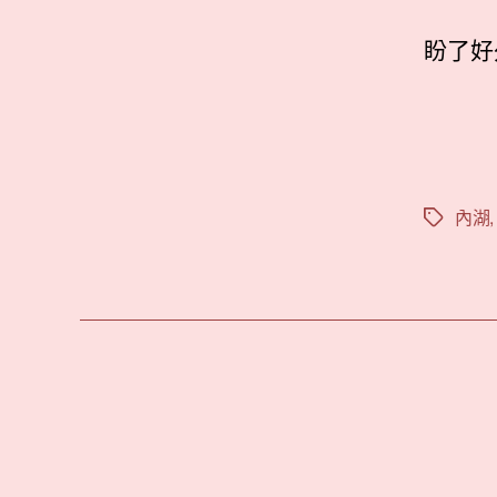
盼了好
內湖
標
籤