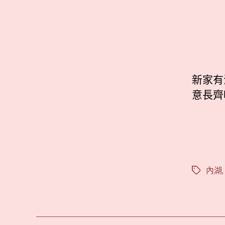
新家有
意長齊呀
內湖
標
籤