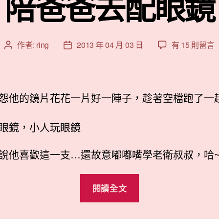
陪爸爸去配眼鏡
在
作者:
ring
2013 年 04 月 03 日
有 15 則留言
文
文
〈陪
章
章
爸
作
發
爸
者
佈
去
日
怨他的鏡片花花一片好一陣子，趁著空檔跑了一
配
期
眼
眼鏡，小人玩眼鏡
鏡〉
中
說他喜歡這一支…還故意嘟嘟嘴學老衛叔叔，哈
“陪
閱讀全文
爸
爸