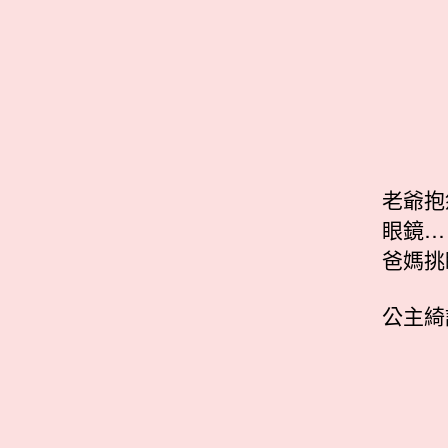
老爺抱
眼鏡…
爸媽挑
公主綺