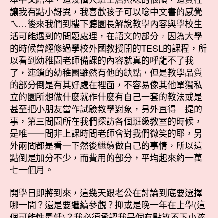
讓我有點小訝異，我喜歡孩子可以唸中文書的感覺
ㄟ…後來我們到樓下聽園長解說教學內容與學校生
活可能遇到的問題處理，在語文的部分，因為大學
的時候曾經修過學校外國教授開的TESL的課程，所
以看到幼稚園老師備課的內容就真的呼龍不了我
了，連鎖的幼稚園雖然有他的缺點，但是教學品質
的部分倒是有其好處在裡面，不容易像其他單獨私
立的園所想做什麼就作什麼有自己一套的教法或是
甚至把小朋友當作試驗教學對象，另外直得一提的
事，第三間園所在我們探訪各個班級教室的時候，
是唯一一間非上課時間老師會對我們微笑的耶，另
外兩間都是看一下然後繼續做自己的事情，所以這
點倒是加分不少，而費用的部分，平均起來約一萬
七一個月。
開學日即將到來，這幾天跟老公在討論到底要選擇
哪一間？還是要繼續參觀？抑或是晚一年在上學(這
個可能性最低)？我必須承認我是個有點放不下小孩