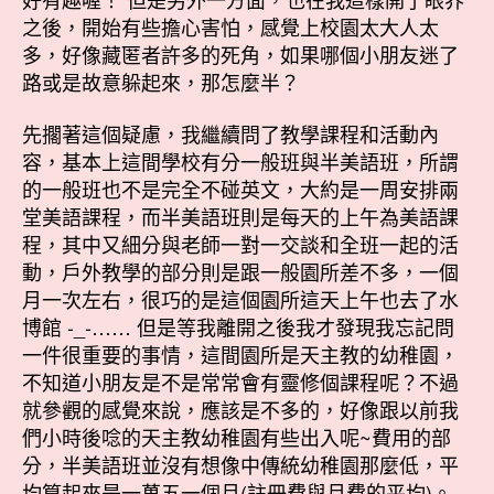
之後，開始有些擔心害怕，感覺上校園太大人太
多，好像藏匿者許多的死角，如果哪個小朋友迷了
路或是故意躲起來，那怎麼半？
先擱著這個疑慮，我繼續問了教學課程和活動內
容，基本上這間學校有分一般班與半美語班，所謂
的一般班也不是完全不碰英文，大約是一周安排兩
堂美語課程，而半美語班則是每天的上午為美語課
程，其中又細分與老師一對一交談和全班一起的活
動，戶外教學的部分則是跟一般園所差不多，一個
月一次左右，很巧的是這個園所這天上午也去了水
博館 -_-…… 但是等我離開之後我才發現我忘記問
一件很重要的事情，這間園所是天主教的幼稚園，
不知道小朋友是不是常常會有靈修個課程呢？不過
就參觀的感覺來說，應該是不多的，好像跟以前我
們小時後唸的天主教幼稚園有些出入呢~費用的部
分，半美語班並沒有想像中傳統幼稚園那麼低，平
均算起來是一萬五一個月(註冊費與月費的平均)。