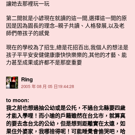
讓她去那裡玩一玩
第二間就是小諺現在就讀的這一間,選擇這一間的原
因是因為園長的理念–親子共讀、人格發展,以及老
師們帶孩子的感覺
現在的學校為了招生,總是花招百出,我個人的想法是
孩子平平安安健健康康快快樂樂的,其他的才藝、能
力甚至成果或許都不是那麼重要
表
Ring
示:
2005 年 08 月 05 日19:44:28
to moon:
我之前也想過抽公幼或是公托，不過台北縣要四歲
才能入學哩！而小瑜的戶籍雖然在台北市，就算真
的要去念台北的公幼，但是想到距離實在太遠，如
果住外婆家，我哪捨得呢！可能睡覺會偷哭吧，哈