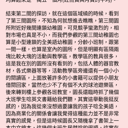
結束第二間的探訪，就在這個區域繞的時候，看到
了第三間園所，不知為何就想進去瞧瞧，第三間園
所附近好幾間連鎖幼稚園，可見競爭蠻激烈的，相
對市場也真是不小，而我們參觀的第三間幼稚園也
算是小型連鎖的全美語幼稚園，分齡小班制，跟第
一間一樣，也算是室內的園所，但是明顯有區隔兩
塊比較大塊的活動與教學區，教學區的教具很多，
這是我在別的園所沒有看到的，包括人體的器官教
材，各式樂器等等，活動教學區旁邊還有一個小小
的閱讀區，上面放著許多的小書籍可以提供小朋友
借閱回家，當然也少不了有個不大的球池遊樂區，
後來轉到樓上參觀各班教室，園長還臨時抓了幾個
大班學生唸英文書籍給我們聽，其實這舉動我挺反
感的，因為我從來沒想過要讓我的孩子唸全美語，
因為商業化的關係會讓我覺得這種能力並不是非常
真實的感覺，但是這時候園長又隨機拿了書架上一
本中文繪本，這幾個大班生居然唸的很順，這實在