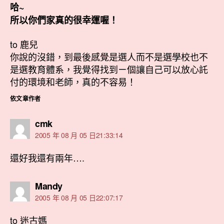
哈~
所以你們家真的很幸運喔！
to 鹿兒
你說的沒錯，到最後感覺是選人而不是選學校也不
是選教育體系，我覺得找到ㄧ個讓自己可以放心託
付的環境和老師，真的不容易！
依文章作者
表
cmk
示:
2005 年 08 月 05 日21:33:14
還好我還有兩年….
表
Mandy
示:
2005 年 08 月 05 日22:07:17
to 迷古媽