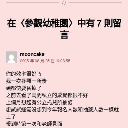
在〈參觀幼稚園〉中有 7 則留
言
表
mooncake
示:
2005 年 08 月 05 日16:03:55
你的效率很好ㄋ
我一次參觀一所後
頭都快要昏掉了
之前去看了兩間私立的感覺都很不好
上個月想起有公立托兒所抽籤
想試試運氣沒想到今年報名人數和抽籤人數一樣就
上了
報到時第一次和老師見面