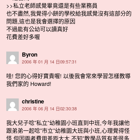
>>私立老師感覺畢竟還是有些業務員
也不盡然,我覺得小餅的學校給我感覺沒有這部分的
問題,這也是我會選擇的原因
不過能有公幼可以讀真好
花費差好多喔
表
Byron
示:
2006 年 01 月 14 日09:57:31
哇! 您的心得好寶貴喔! 以後我會常來學習怎樣教導
我們家的 Howard!
表
christine
示:
2006 年 06 月 14 日02:30:38
我大兒子唸”私立”幼稚園小班直到中班,今年我讓他
跟弟弟一起唸”市立”幼稚園大班與小班,心理覺得怪
怪,但因兩者費用差距太大,不知”教學品質有差很多