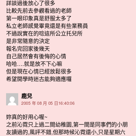
詳談過後放心了很多
比較先前去參觀看過的老師
第一眼印象真是舒服太多了
私立老師感覺畢竟還是有些業務員
不過說實在的唸這所公立托兒所
是非常隨意的決定
報名完回家後幾天
自己居然會有後悔的心情
哈哈….就是放不下心嘛
但是現在心情已經放鬆很多
希望開學時迷古能夠適應囉
表
鹿兒
示:
2005 年 08 月 05 日16:40:06
妳真的好用心喔~
之前沁霓只上過二間幼稚園,第一間是同事們的小朋
友讀過的,風評不錯,但那時候沁霓還小,只是星期六