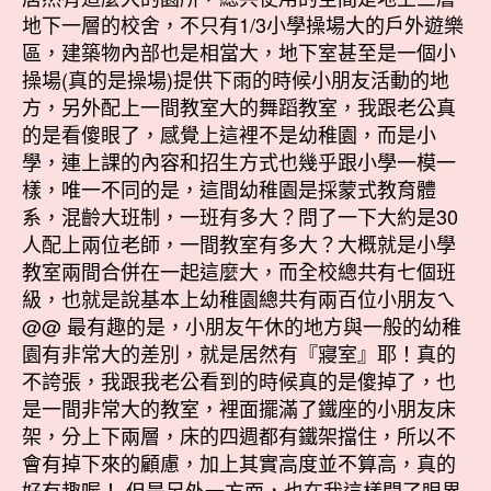
地下一層的校舍，不只有1/3小學操場大的戶外遊樂
區，建築物內部也是相當大，地下室甚至是一個小
操場(真的是操場)提供下雨的時候小朋友活動的地
方，另外配上一間教室大的舞蹈教室，我跟老公真
的是看傻眼了，感覺上這裡不是幼稚園，而是小
學，連上課的內容和招生方式也幾乎跟小學一模一
樣，唯一不同的是，這間幼稚園是採蒙式教育體
系，混齡大班制，一班有多大？問了一下大約是30
人配上兩位老師，一間教室有多大？大概就是小學
教室兩間合併在一起這麼大，而全校總共有七個班
級，也就是說基本上幼稚園總共有兩百位小朋友ㄟ
@@ 最有趣的是，小朋友午休的地方與一般的幼稚
園有非常大的差別，就是居然有『寢室』耶！真的
不誇張，我跟我老公看到的時候真的是傻掉了，也
是一間非常大的教室，裡面擺滿了鐵座的小朋友床
架，分上下兩層，床的四週都有鐵架擋住，所以不
會有掉下來的顧慮，加上其實高度並不算高，真的
好有趣喔！ 但是另外一方面，也在我這樣開了眼界