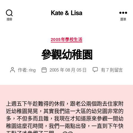
Kate & Lisa
搜尋
選單
分
2005年學校生活
類
參觀幼稚園
在
作者:
ring
2005 年 08 月 05 日
有 7 則留言
文
文
〈參
章
章
觀
作
發
幼
者
佈
稚
日
園〉
上週五下午趁難得的休假，跟老公兩個跑去住家附
期
中
近幼稚園晃晃，其實我們這一大區的幼兒園非常的
多，不但多而且雜，我現在才知道原來參觀一間幼
稚園這麼花時間，我們一兩點出發，一直到下午快
五點了才參觀了三間…..@@