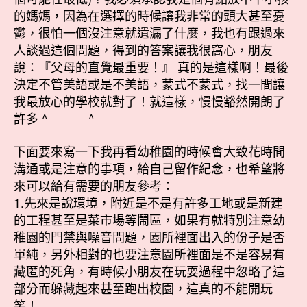
的媽媽，因為在選擇的時候讓我非常的頭大甚至憂
鬱，很怕一個沒注意就遺漏了什麼，我也有跟過來
人談過這個問題，得到的答案讓我很窩心，朋友
說：『父母的直覺最重要！』 真的是這樣啊！最後
決定不管美語或是不美語，蒙式不蒙式，找一間讓
我最放心的學校就對了！就這樣，慢慢豁然開朗了
許多 ^______^
下面要來寫一下我再看幼稚園的時候會大致花時間
溝通或是注意的事項，給自己留作紀念，也希望將
來可以給有需要的朋友參考：
1.先來是說環境，附近是不是有許多工地或是新建
的工程甚至是菜市場等鬧區，如果有就特別注意幼
稚園的門禁與噪音問題，園所裡面出入的份子是否
單純，另外相對的也要注意園所裡面是不是容易有
藏匿的死角，有時候小朋友在玩耍過程中忽略了這
部分而躲藏起來甚至跑出校園，這真的不能開玩
笑！