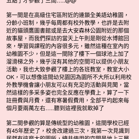
第一間是在高級住宅區附近的連鎖全美語幼稚園，
分齡小班制，幾乎每周都有校外教學，也許是去附
近的貓頭鷹圖書館或是去大安森林公園附近的那個
故事屋，而我們探訪的當天上午則是剛從水博館回
來，學習與課程的內容很多元，雖然這種在室內的
幼稚園不少，但是這一間除了樓下一個球池上加了
溜滑梯之外，幾乎沒有其他的空間可以提供小朋友
活動，我也大致參觀了樓上的各班教室，教室大小
OK，可以想像這間幼兒園因為園所不大所以利用校
外教學機會讓小朋友可以有充足的活動與見聞，當
然這樣的多采多姿也完全反應在學費上，算了一下
註冊費與月費，還有寒暑假費用，全部平均起來每
個月要兩萬左右…..聽到這裡我就軟掉了
第二間參觀的算是傳統型的幼稚園，這間學校已經
有45年歷史了，校舍改建過三次，我第一次見識到
居然有這麼大的園所，總共使用的空間是地上三層