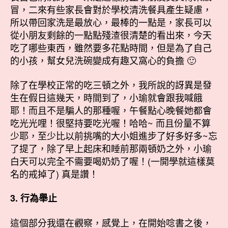
冒，二來有些家長會對於學校清洗餐具產生疑慮，
所以帶回家洗是最放心，最棒的一點是，家長可以
從小朋友剩餘的一點點殘渣很清楚的看出來，今天
吃了哪些東西，雖然要多花點時間，但是為了自己
的小孩，幫女兒洗碗變成有趣又窩心的負擔 🙂
除了在學校正常的吃三頓之外，我所說的訝異是發
生在假日這幾天，時間到了，小瑜就會跟我喊餓
耶！而且不是騙人的那種喔，午餐點心晚餐她都會
吃光光哩！很堅持要吃光喔！哈哈~ 而且份量不算
少耶，至少比以前挑嘴的大小姐進步了好多好多~忘
了提了，除了早上起床和睡前那兩頓奶之外，小瑜
白天可以完全不需要喝奶奶了喔！(一開學就這樣莫
名的戒掉了) 真是讚！
3. 行為舉止
這個部分我還在觀察，感覺上，在開始唸書之後，