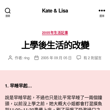
Kate & Lisa
搜尋
選單
分
2005年生活記事
類
上學後生活的改變
在
作者:
ring
2005 年 09 月 05 日
有 2 則留言
文
文
〈上
章
章
學
作
發
後
者
佈
生
日
活
期
1. 早睡早起…
的
改
說是早睡早起，不過也只是比平常早睡了一兩個鐘
變〉
頭，以前沒上學之前，她大概大小姐都會打混摸魚
中
到11:00~11:30準備上床，刷了牙喝了奶漱過口之