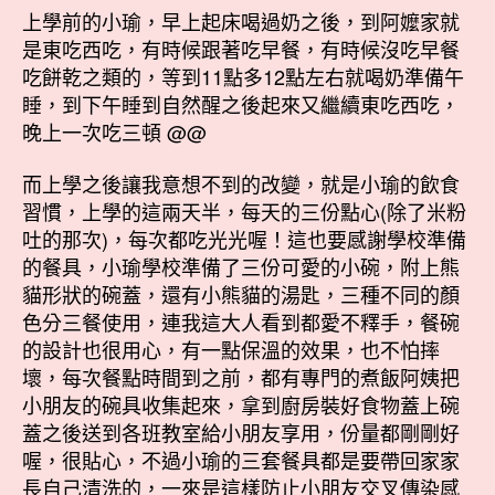
上學前的小瑜，早上起床喝過奶之後，到阿嬤家就
是東吃西吃，有時候跟著吃早餐，有時候沒吃早餐
吃餅乾之類的，等到11點多12點左右就喝奶準備午
睡，到下午睡到自然醒之後起來又繼續東吃西吃，
晚上一次吃三頓 @@
而上學之後讓我意想不到的改變，就是小瑜的飲食
習慣，上學的這兩天半，每天的三份點心(除了米粉
吐的那次)，每次都吃光光喔！這也要感謝學校準備
的餐具，小瑜學校準備了三份可愛的小碗，附上熊
貓形狀的碗蓋，還有小熊貓的湯匙，三種不同的顏
色分三餐使用，連我這大人看到都愛不釋手，餐碗
的設計也很用心，有一點保溫的效果，也不怕摔
壞，每次餐點時間到之前，都有專門的煮飯阿姨把
小朋友的碗具收集起來，拿到廚房裝好食物蓋上碗
蓋之後送到各班教室給小朋友享用，份量都剛剛好
喔，很貼心，不過小瑜的三套餐具都是要帶回家家
長自己清洗的，一來是這樣防止小朋友交叉傳染感