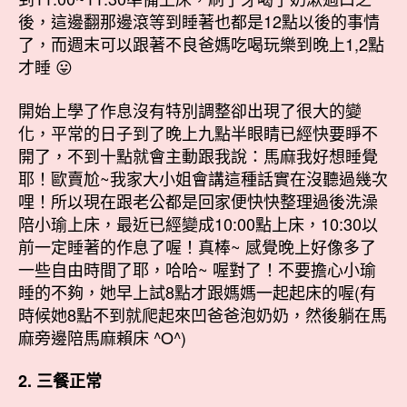
後，這邊翻那邊滾等到睡著也都是12點以後的事情
了，而週末可以跟著不良爸媽吃喝玩樂到晚上1,2點
才睡 😛
開始上學了作息沒有特別調整卻出現了很大的變
化，平常的日子到了晚上九點半眼睛已經快要睜不
開了，不到十點就會主動跟我說：馬麻我好想睡覺
耶！歐賣尬~我家大小姐會講這種話實在沒聽過幾次
哩！所以現在跟老公都是回家便快快整理過後洗澡
陪小瑜上床，最近已經變成10:00點上床，10:30以
前一定睡著的作息了喔！真棒~ 感覺晚上好像多了
一些自由時間了耶，哈哈~ 喔對了！不要擔心小瑜
睡的不夠，她早上試8點才跟媽媽一起起床的喔(有
時候她8點不到就爬起來凹爸爸泡奶奶，然後躺在馬
麻旁邊陪馬麻賴床 ^O^)
2. 三餐正常