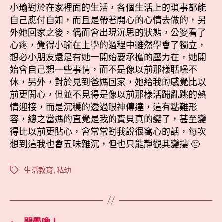
小瑜對於在家裡面的生活，各個生活上的瑣事都能
自己應付自如，而且是帶著開心的心情去做的，另
外她回家之後，偶而會出現沉思的狀態，公婆看了
心疼，覺得小瑜在上學的過程中雖然學會了獨立，
想必小朋友還是有她一開始要承擔的壓力在，她開
始會自己想一些事情，而不是像以前那樣聒噪不
休，另外，對於見到爸媽回家，她給我的感覺比以
前更開心，但並不見得是像以前那樣活蹦亂跳的熱
情迎接，而是沉穩的透過眼神傳達，這有點難形
容，總之當媽的直覺是我的寶貝真的變了，甚至變
得比以前更貼心，會常常對我說很窩心的話，每次
想到這我也會五味雜沉，但也只能靜觀其變摟 🙂
生活教育
,
私幼
標
籤
←
開學嚕！