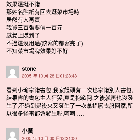
效果還挺不錯
那姓名貼紙有回去逛菜市場時
居然有人再賣
我買三百張要價一百元
感覺上賺到了
不過還沒用過(該寫的都寫完了)
不知菜市場牌效果好不好
表
stone
示:
2005 年 10 月 28 日01:23:48
看到小瑜拿錯書包,我家饅頭有一次也拿錯別人書包,
結果害的書包主人狂哭,真是抱歉阿,之後就再也沒發
生了,不過到是後來又發生了一次拿錯髒衣服回家,所
以很多怪事都會發生喔,呵呵 ….
表
小莫
示:
2005 年 10 月 30 日12:21:00