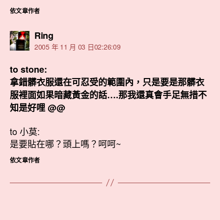
依文章作者
表
Ring
示:
2005 年 11 月 03 日02:26:09
to stone:
拿錯髒衣服還在可忍受的範圍內，只是要是那髒衣
服裡面如果暗藏黃金的話….那我還真會手足無措不
知是好哩 @@
to 小莫:
是要貼在哪？頭上嗎？呵呵~
依文章作者