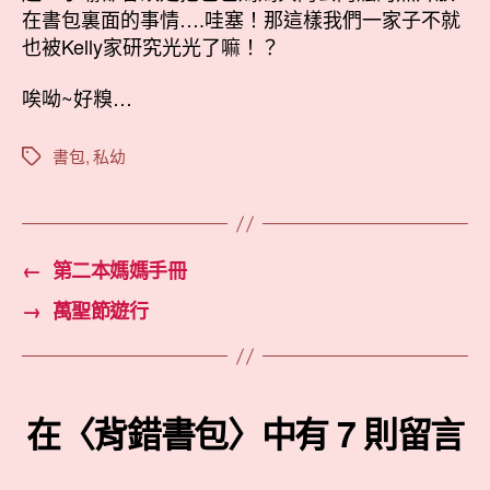
在書包裏面的事情….哇塞！那這樣我們一家子不就
也被Kelly家研究光光了嘛！？
唉呦~好糗…
書包
,
私幼
標
籤
←
第二本媽媽手冊
→
萬聖節遊行
在〈背錯書包〉中有 7 則留言