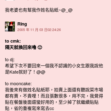
我老婆也有幫我作姓名貼紙~@_@
表
Ring
示:
2005 年 11 月 03 日02:24:26
to cmk:
隔天就換回來嚕 🙂
to dj:
希望下次不要回來一個我不認識的小女生跟我說他
是Kate就好了！@@
to mooncake:
我後來有做姓名貼紙耶，拍賣上面還有聽說菜市場
都有賣，不貴哩！而且張數很多，用不完，我覺得
貼在餐盤後面還蠻好用的，至少掉了就繼續貼貼
貼，省的重複寫來寫去cc