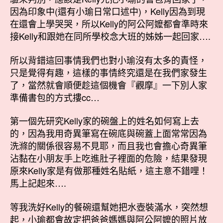
因為印象中(還有小瑜日常口述中)，Kelly因為到現
在還會上學哭哭，所以Kelly的阿公阿嬤都會準時來
接Kelly和跟她在同所學校念大班的姊姊一起回家….
所以背錯這回事情我們也對小瑜沒有太多的責怪，
只是覺得有趣，這樣的事情終究還是在我們家發生
了，當然就會順便趁這個機會『觀摩』一下別人家
準備書包的方式摟cc…
第一個先研究Kelly家的碗盤上的姓名如何寫上去
的，因為我用奇異筆寫在碗底與碗蓋上面常常因為
洗滌的關係很容易不見耶，而且我也會擔心奇異筆
沾黏在小朋友手上吃進肚子裡面的危險，結果發現
原來Kelly家是有做那種姓名貼紙，這主意不錯哩！
馬上記起來….
等我洗好Kelly的餐碗還幫她把水壺裝滿水，突然想
起，小瑜都會故定把爸爸媽媽與阿公阿嬤的照片放