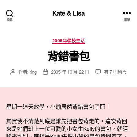
Kate & Lisa
搜尋
選單
分
2005年學校生活
類
背錯書包
在
作者:
ring
2005 年 10 月 22 日
有 7 則留言
文
文
〈背
章
章
錯
作
發
書
者
佈
包〉
日
中
星期一這天放學，小瑜居然背錯書包了耶！
期
其實我不清楚到底是誰先把書包背走的，這次背回
來是她們班上一位可愛的小女生Kelly的書包，就經
驗來判別，應該是Kelly先把小瑜的書包背回家了，