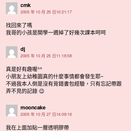
表
cmk
示:
2005 年 10 月 25 日10:21:17
找回來了嗎
我哥的小孩是開學一週掉了好幾次課本呵呵
表
dj
示:
2005 年 10 月 25 日11:18:58
真是好有趣喔^^
小朋友上幼稚園真的什麼事情都會發生耶~
不過我本人倒是沒有背錯書包經驗，只有忘記帶跟
弄不見的記錄 😉
表
mooncake
示:
2005 年 10 月 27 日14:09:16
我在上面加貼一層透明膠帶