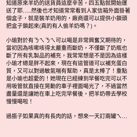
知道原來羊奶的送貨員這麼辛苦，四五點就開始運
送了耶…..然後也才知道常常看到人家信箱外面掛著
個盒子，就是裝羊奶用的，廠商還可以提供小鎖頭
把盒子鎖起來(真的有人偷羊奶嗎？)。
小瑜對於有ㄋㄟㄋㄟ可以喝是非常興奮又期待的，
當初因為咳嗽咳得太嚴重而斷奶，不僅斷了奶瓶也
斷了所有乳製品的補充，我常常想是不是因為這樣
小瑜才總是胖不起來，現在有這管道可以補充蛋白
質，又可以對過敏氣喘有幫助，真是太棒了！重點
是小瑜也超愛的！她現在已經練到早餐吃完可以不
用吸管就直接在晃動的車子裡面喝光了，不過當然
盡量還是讓她在車上吃完早餐後，把羊奶帶去學校
慢慢喝啦！
過振子如果真的有長肉的話，想來一天訂兩罐ㄟ…