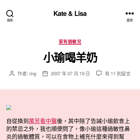
Kate & Lisa
搜尋
選單
分
家有過敏兒
類
小瑜喝羊奶
在
作者:
ring
2007 年 07 月 19 日
有 11 則留言
文
文
〈小
章
章
瑜
作
發
喝
者
佈
羊
日
奶〉
期
中
自從換到
萬芳看中醫
後，其中除了告誡小瑜飲食上
的禁忌之外，我也順便問了，像小瑜這種過敏性鼻
炎的過敏體質，可以在食物上補充什麼來得到幫