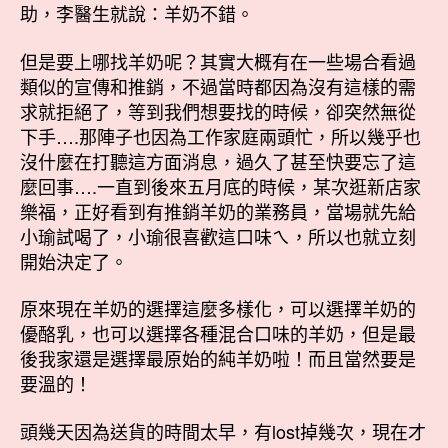
助，李醫生就說：羊奶不錯。
但是要上哪找羊奶呢？其實大概有在一些場合看過
類似的宣傳和推銷，不過當時都因為沒有這樣的需
求就拒絕了，等到我們想要找的時候，卻突然無從
下手….那陣子也因為工作家庭兩頭忙，所以幾乎也
沒什麼在打聽這方面消息，過久了甚至快要忘了這
麼回事….一直到後來五月底的時候，某次逛新店家
樂福，正好看到有推銷羊奶的業務員，當場就先給
小瑜試喝了，小瑜很喜歡這口味ㄟ，所以也就立刻
開始決定了。
原來現在羊奶的選擇這麼多樣化，可以選擇羊奶的
優酪乳，也可以選擇各種混合口味的羊奶，但是最
後我家還是選擇最原始的純羊奶啦！而且當然要是
要溫的！
頭幾天因為送貨的時間太早，有lost掉幾次，現在才