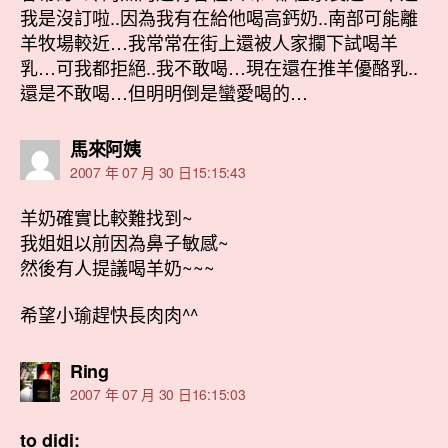
我是沒訂啦..因為我有在給他喝高鈣奶..南部可能離
羊牧場較近…我常常在街上還被人家攔下試喝羊
乳…可我都拒絕..我不敢喝…現在還在推羊優酪乳..
還是不敢喝…但明明倒是蠻愛喝的…
表
馬來阿姨
示:
2007 年 07 月 30 日15:15:43
羊奶確實比較難找到~
我姐姐以前因為鼻子敏感~
然後有人提議喝羊奶~~~
希望小瑜趕快長肉肉^^
表
Ring
示:
2007 年 07 月 30 日16:15:03
to didi: