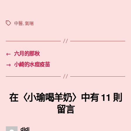
中醫
,
氣喘
標
籤
←
六月的那秋
→
小綺的水痘疫苗
在〈小瑜喝羊奶〉中有 11 則
留言
表
didi