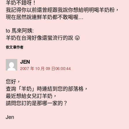
羊奶不錯呀！
我記得你以前還曾經跟我說你想給明明喝羊奶粉，
現在居然說連鮮羊奶都不敢喝喔…
to 馬來阿姨:
羊奶在台灣好像還蠻流行的說 😛
依文章作者
表
JEN
示:
2007 年 10 月 09 日06:00:44
您好，
查詢「羊奶」時連結到您的部落格，
最近想給女兒訂羊奶，
請問您訂的是那哪一家的？
Jen