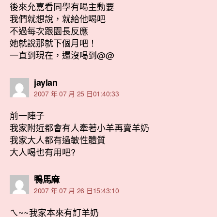
後來允嘉看同學有喝主動要
我們就想說，就給他喝吧
不過每次跟園長反應
她就說那就下個月吧！
一直到現在，還沒喝到@@
表
jaylan
示:
2007 年 07 月 25 日01:40:33
前一陣子
我家附近都會有人牽著小羊再賣羊奶
我家大人都有過敏性體質
大人喝也有用吧?
表
鴨馬麻
示:
2007 年 07 月 26 日15:43:10
ㄟ~~我家本來有訂羊奶