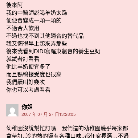
後來阿
我的中醫師說喝羊奶太躁
便便會變成一顆一顆的
不適合人飲用
不過也找不到其他適合的替代品
我又懶得早上起來弄那些
後來我看到DIDI寫羅東農會的養生豆奶
就試者訂看看
他比羊奶便宜多了
而且鴨鴨接受度也很高
我們續叫好幾次
你也可以考慮看看
表
你姐
示:
2007 年 07 月 27 日13:28:05
幼稚園沒說幫忙訂嗎…我們這的幼稚園幾乎每家都
會帶訂..冷的熱的還有各種口味..都任家長選…不過