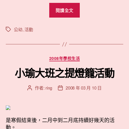
“小
閱讀全文
瑜
學
校
公幼
,
活動
標
籤
的
慶
生
分
2008年學校生活
活
類
動”
小瑜大班之提燈籠活動
作者:
ring
2008 年 03 月 10 日
文
文
章
章
作
發
者
佈
日
是寒假結束後，二月中到二月底持續好幾天的活
期
動。