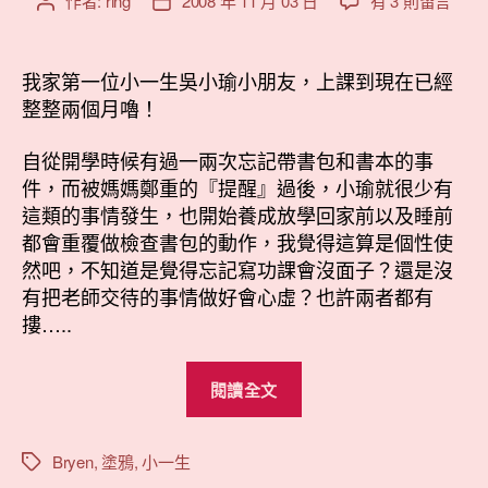
作者:
ring
2008 年 11 月 03 日
有 3 則留言
文
文
〈小
章
章
瑜
作
發
愛
者
佈
我家第一位小一生吳小瑜小朋友，上課到現在已經
寫
日
整整兩個月嚕！
字〉
期
中
自從開學時候有過一兩次忘記帶書包和書本的事
件，而被媽媽鄭重的『提醒』過後，小瑜就很少有
這類的事情發生，也開始養成放學回家前以及睡前
都會重覆做檢查書包的動作，我覺得這算是個性使
然吧，不知道是覺得忘記寫功課會沒面子？還是沒
有把老師交待的事情做好會心虛？也許兩者都有
摟…..
“小
閱讀全文
瑜
愛
寫
Bryen
,
塗鴉
,
小一生
標
籤