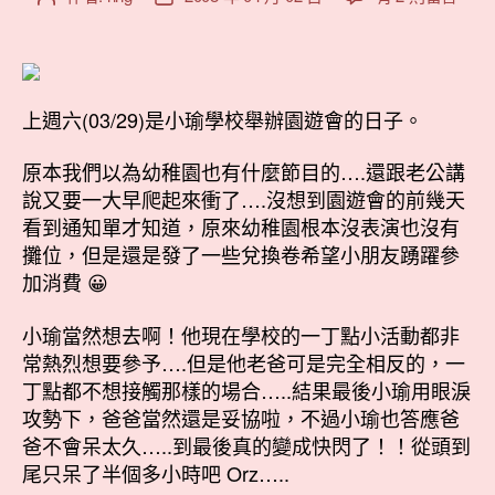
〈小
章
章
瑜
作
發
的
者
佈
園
日
遊
上週六(03/29)是小瑜學校舉辦園遊會的日子。
期
會
快
原本我們以為幼稚園也有什麼節目的….還跟老公講
閃〉
說又要一大早爬起來衝了….沒想到園遊會的前幾天
中
看到通知單才知道，原來幼稚園根本沒表演也沒有
攤位，但是還是發了一些兌換卷希望小朋友踴躍參
加消費 😀
小瑜當然想去啊！他現在學校的一丁點小活動都非
常熱烈想要參予….但是他老爸可是完全相反的，一
丁點都不想接觸那樣的場合…..結果最後小瑜用眼淚
攻勢下，爸爸當然還是妥協啦，不過小瑜也答應爸
爸不會呆太久…..到最後真的變成快閃了！！從頭到
尾只呆了半個多小時吧 Orz…..