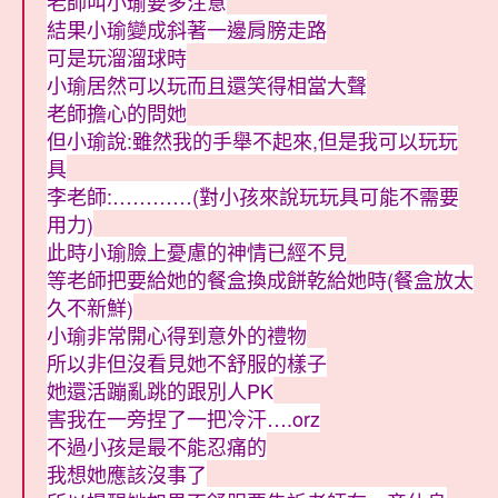
老師叫小瑜要多注意
結果小瑜變成斜著一邊肩膀走路
可是玩溜溜球時
小瑜居然可以玩而且還笑得相當大聲
老師擔心的問她
但小瑜說:雖然我的手舉不起來,但是我可以玩玩
具
李老師:…………(對小孩來說玩玩具可能不需要
用力)
此時小瑜臉上憂慮的神情已經不見
等老師把要給她的餐盒換成餅乾給她時(餐盒放太
久不新鮮)
小瑜非常開心得到意外的禮物
所以非但沒看見她不舒服的樣子
她還活蹦亂跳的跟別人PK
害我在一旁捏了一把冷汗….orz
不過小孩是最不能忍痛的
我想她應該沒事了