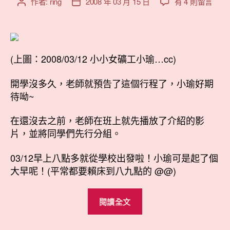
在
作者:
ring
2008 年 03 月 15 日
有 4 則留言
文
文
〈小
章
章
瑜
作
發
校
者
佈
外
日
教
(上圖：2008/03/12 小小女礦工小瑜…cc)
期
學
@BabyBoss〉
開學沒多久，老師就預告了這個行程了，小瑜好期
中
待呦~
在還沒去之前，老師在班上就先播放了介紹的影
片，並將同學們先行分組。
03/12早上八點多就從學校出發啦！小瑜可是起了個
大早呢！(平常都要賴床到八九點的 @@)
“小
閱讀全文
瑜
校