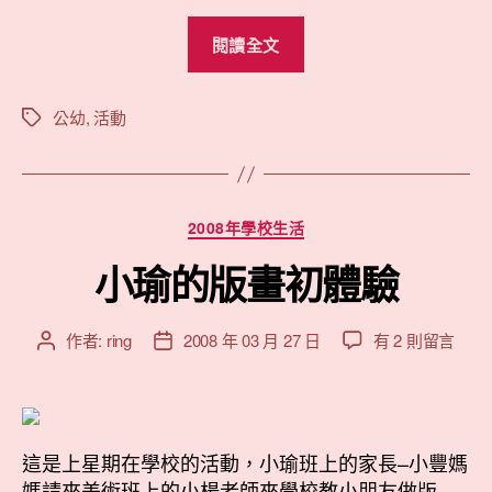
“小
閱讀全文
瑜
的
園
公幼
,
活動
標
籤
遊
會
快
分
2008年學校生活
閃”
類
小瑜的版畫初體驗
在
作者:
ring
2008 年 03 月 27 日
有 2 則留言
文
文
〈小
章
章
瑜
作
發
的
者
佈
版
日
畫
這是上星期在學校的活動，小瑜班上的家長–小豐媽
期
初
媽請來美術班上的小楊老師來學校教小朋友做版