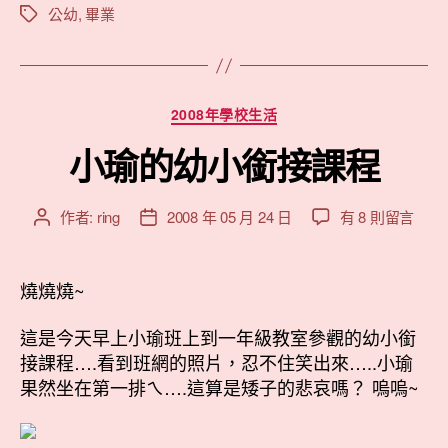
稚
公幼
,
畢業
標
籤
園
的
畢
分
2008年學校生活
業
類
照”
小瑜的幼小銜接課程
在
作者:
ring
2008 年 05 月 24 日
有 8 則留言
文
文
〈小
章
章
瑜
作
發
的
者
佈
燒燒燒~
幼
日
小
期
這是今天早上小瑜班上到一年級教室參觀的幼小銜
銜
接課程….看到班網的照片，忍不住笑出來…..小瑜
接
果然坐在第一排ㄟ….這算是矮子的悲哀嗎？ 嗚嗚~
課
程〉
中