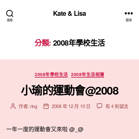
Kate & Lisa
搜尋
選單
分類:
2008年學校生活
分
2008年學校生活
2008年生活相簿
類
小瑜的運動會@2008
在
作者:
ring
2008 年 12 月 10 日
有 4 則留言
文
文
〈小
章
章
瑜
作
發
的
者
佈
一年一度的運動會又來啦 @_@
運
日