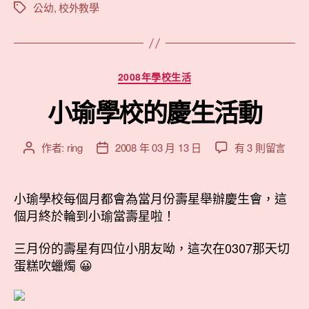
外
公幼
,
校外教學
標
籤
教
學
@BabyBoss”
分
2008年學校生活
類
小瑜學校的慶生活動
在
作者:
ring
2008 年 03 月 13 日
有 3 則留言
文
文
〈小
章
章
瑜
作
發
學
者
佈
小瑜學校每個月都會為當月份壽星舉辦慶生會，這
校
日
個月終於輪到小瑜當壽星啦！
的
期
慶
三月份的壽星有四位小朋友呦，這次在0307那天切
生
蛋糕吹蠟燭 😀
活
動〉
中