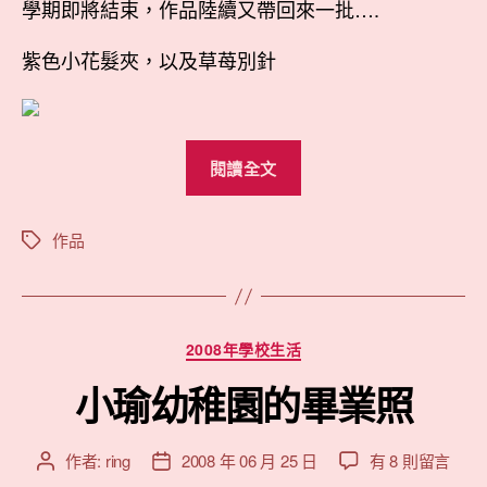
者
佈
學期即將結束，作品陸續又帶回來一批….
樹
日
酯
期
紫色小花髮夾，以及草苺別針
土
髮
夾
與
“小
像
閱讀全文
瑜
框〉
的
中
樹
作品
標
籤
酯
土
髮
分
2008年學校生活
夾
類
與
小瑜幼稚園的畢業照
像
框”
在
作者:
ring
2008 年 06 月 25 日
有 8 則留言
文
文
〈小
章
章