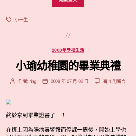
一
新
生
小一生
標
籤
點
點
名”
分
2008年學校生活
類
小瑜幼稚園的畢業典禮
在
作者:
ring
2008 年 07 月 02 日
有 4 則留言
文
文
〈小
章
章
瑜
作
發
幼
者
佈
稚
日
園
終於拿到畢業證書了！！
期
的
畢
在班上因為腸病毒警報而停課一周後，開始上學也
業