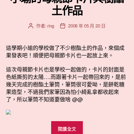
土作品
作者:
ring
2008 年 05 月 20 日
文
文
章
章
作
發
者
佈
這學期小瑜的學校做了不少樹酯土的作品，來個成
日
果發表吧！順便把母親節卡片也一起放上來。
期
這次母親節卡片也是學校一起做的，卡片的封面是
色紙撕剪的太陽….而跟著卡片一起帶回來的，是前
幾天完成的樹酯土筆筒，筆筒很可愛呦，是餅乾糖
果造型，不過我們家筆因為怕小綺亂拿都收起來
了，所以筆筒不知道要做啥 @@
“小
閱讀全文
瑜