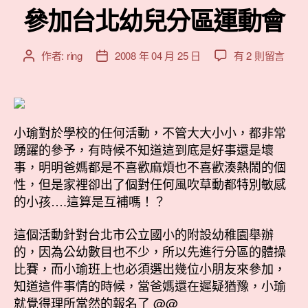
參加台北幼兒分區運動會
在
作者:
ring
2008 年 04 月 25 日
有 2 則留言
文
文
〈參
章
章
加
作
發
台
者
佈
北
日
幼
小瑜對於學校的任何活動，不管大大小小，都非常
期
兒
踴躍的參予，有時候不知道這到底是好事還是壞
分
事，明明爸媽都是不喜歡麻煩也不喜歡湊熱鬧的個
區
性，但是家裡卻出了個對任何風吹草動都特別敏感
運
的小孩….這算是互補嗎！？
動
會〉
這個活動針對台北市公立國小的附設幼稚園舉辦
中
的，因為公幼數目也不少，所以先進行分區的體操
比賽，而小瑜班上也必須選出幾位小朋友來參加，
知道這件事情的時候，當爸媽還在遲疑猶豫，小瑜
就覺得理所當然的報名了 @@