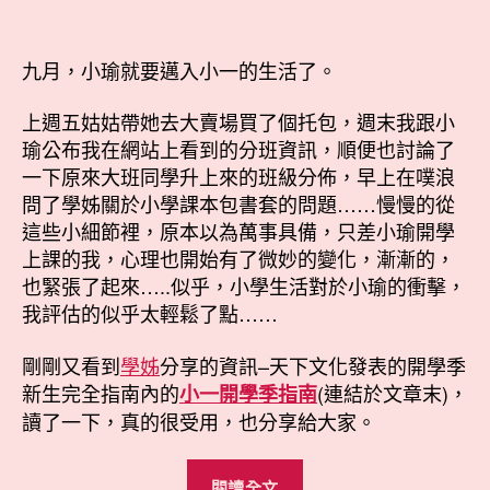
〈小
章
章
一
作
發
新
者
佈
九月，小瑜就要邁入小一的生活了。
生
日
點
期
上週五姑姑帶她去大賣場買了個托包，週末我跟小
點
瑜公布我在網站上看到的分班資訊，順便也討論了
名〉
一下原來大班同學升上來的班級分佈，早上在噗浪
中
問了學姊關於小學課本包書套的問題……慢慢的從
這些小細節裡，原本以為萬事具備，只差小瑜開學
上課的我，心理也開始有了微妙的變化，漸漸的，
也緊張了起來…..似乎，小學生活對於小瑜的衝擊，
我評估的似乎太輕鬆了點……
剛剛又看到
學姊
分享的資訊–天下文化發表的開學季
新生完全指南內的
(連結於文章末)，
小一開學季指南
讀了一下，真的很受用，也分享給大家。
“小
閱讀全文