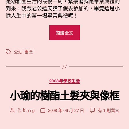
是幼稚園生活的最後一周，緊接著就是畢業典禮的
典
到來，我跟老公這天請了假去參加的，畢竟這是小
禮〉
瑜人生中的第一場畢業典禮呢！
中
“小
閱讀全文
瑜
幼
稚
公幼
,
畢業
標
籤
園
的
畢
分
2008年學校生活
業
類
典
小瑜的樹酯土髮夾與像框
禮”
在
作者:
ring
2008 年 06 月 27 日
有 1 則留言
文
文
〈小
章
章
瑜
作
發
的