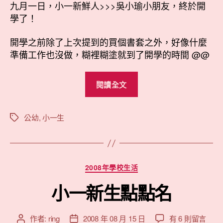
九月一日，小一新鮮人>>>吳小瑜小朋友，終於開
學了！
開學之前除了上次提到的買個書套之外，好像什麼
準備工作也沒做，糊裡糊塗就到了開學的時間 @@
“小
閱讀全文
一
新
鮮
公幼
,
小一生
標
籤
人
吳
小
分
2008年學校生活
瑜”
類
小一新生點點名
在
作者:
ring
2008 年 08 月 15 日
有 6 則留言
文
文