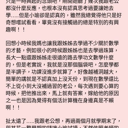
只是一時興起的念頭吧，剛開始聽了幾次我跟老公
都沒什麼反應，也根本沒有認真思考過要讓她去
學…..但是小瑜卻是認真的，雖然我總覺得他只是好
奇想嚐試看看，畢竟沒有接觸過的總是特別的有興
趣啊！！
回想小時候我媽也讓我跟姊姊去學過不少關於數學
的才藝，例如很小的時候跟姊姊也是去學過珠算，
長大一點還跟姊姊走很遠的路去學功文數學什麼
的，但是老實說，我就是沒那個腦袋吧，怎麼學都
是半調子，功課沒進步就算了，好像越補洞越大，
簡單的講就是不認真加上沒天份，到現在數學還比
不上從小到大沒補過習的老公，每次遇到要心算的
時候，把他推出來，馬上就有答案，嫁給他的原因
之一也是因為覺得有個活計算機在身邊真是不賴
啊！！
扯太遠了…..我跟老公想，再過兩個月就學期末了，
與其花一整學期的錢讓小瑜試讀，不然依照老師的