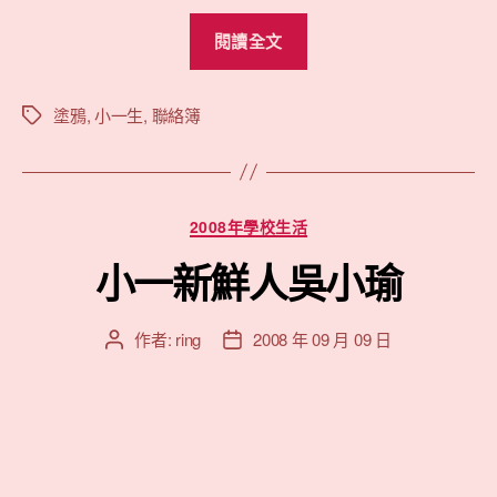
“小
閱讀全文
瑜
的
聯
塗鴉
,
小一生
,
聯絡簿
標
籤
絡
簿”
分
2008年學校生活
類
小一新鮮人吳小瑜
作者:
ring
2008 年 09 月 09 日
文
文
章
章
作
發
者
佈
日
期