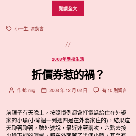
動
期
“小
會
閱讀全文
瑜
@2008〉
的
中
運
小一生
,
運動會
標
籤
動
會
@2008”
分
2008年學校生活
類
折價券惹的禍？
在
作者:
ring
2008 年 12 月 02 日
有 10 則留言
文
文
〈折
章
章
價
作
發
券
者
佈
前陣子有天晚上，按照慣例都會打電話給住在外婆
惹
日
家的小瑜(小瑜週一到週四是在外婆家住的)，結果這
的
期
天聊著聊著，聽外婆說，最近連著兩次，六點去接
禍？〉
小瑜下課的時候，都在外面等了半個小時，甚至有