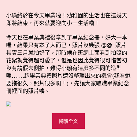
瑜
作
發
幼
者
佈
小瑜終於在今天畢業啦！幼稚園的生活也在這幾天
稚
日
即將結束，再來就要迎向小一生活嚕！
園
期
的
今天也在畢業典禮後拿到了畢業紀念冊，好大一本
畢
喔，結果只有本子大而已，照片沒幾張 @@ 照片
業
其實三月就拍好了，那時候在班網上面看到拍照的
照〉
花絮就覺得超可愛了，但是也因此覺得很可惜當初
中
沒有請假去側拍，難得小瑜有這麼多不同的造型
哩…….趁畢業典禮照片還沒整理出來的機會(我看還
要拖很久，照片很多啊！)，先讓大家瞧瞧畢業紀念
冊裡面的照片嚕。
“小
閱讀全文
瑜
幼