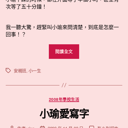
中
次等了五十分鐘！
我一聽大驚，趕緊叫小瑜來問清楚，到底是怎麼一
回事！？
“折
閱讀全文
價
券
惹
安親班
,
小一生
標
籤
的
禍？”
分
2008年學校生活
類
小瑜愛寫字
在