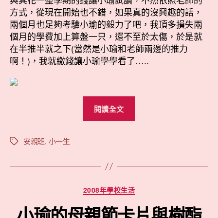
方式，從現在開始也不錯，如果真的沒興趣的話，
兩個月也足夠考驗小瑜的毅力了吧，我頂多損失兩
個月的學費加上算盤一只，還不至於太傷，於是就
在半推半就之下(當然是小瑜和老師兩邊的推力
啊！)，我就繳錢讓小瑜學學看了…..
“小
閱讀全文
瑜
學
珠
安親班
,
小一生
標
籤
算”
分
2008年學校生活
類
小瑜的母親節卡片與樹酯