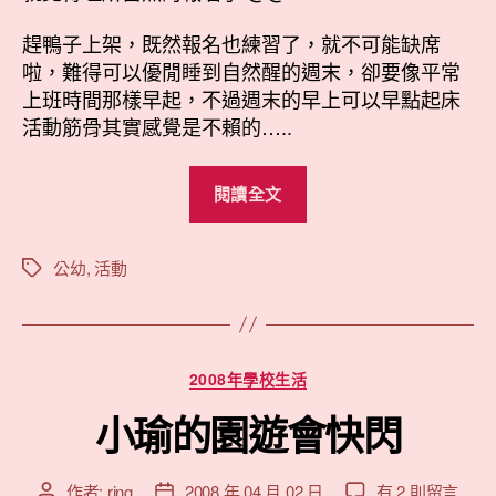
趕鴨子上架，既然報名也練習了，就不可能缺席
啦，難得可以優閒睡到自然醒的週末，卻要像平常
上班時間那樣早起，不過週末的早上可以早點起床
活動筋骨其實感覺是不賴的…..
“參
閱讀全文
加
台
北
公幼
,
活動
標
籤
幼
兒
分
分
2008年學校生活
區
類
運
小瑜的園遊會快閃
動
會”
在
作者:
ring
2008 年 04 月 02 日
有 2 則留言
文
文