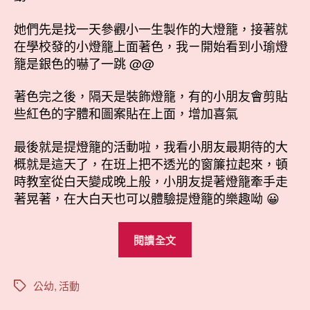
她們先是找一天參觀小一生製作的大燈籠，接著就
在學校發的小燈籠上面著色，我ㄧ開始看到小瑜燈
籠是銀色的嚇了一跳 @@
著色完之後，隔天是裝飾燈籠，有的小朋友會剪貼
些紅色的字體和圖案貼在上面，增加喜氣
最後就是提燈籠的活動啦，我看小朋友最期待的大
概就是這天了，在班上把不透光的窗簾拉起來，頓
時教室從白天變成晚上般，小朋友提著燈籠牽手走
著晃著，在大白天也可以體驗提燈籠的樂趣呦 😀
“小
閱讀全文
瑜
大
班
公幼
,
活動
標
籤
之