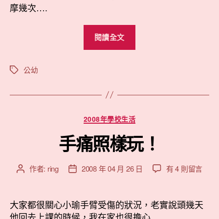
摩幾次….
“小
閱讀全文
瑜
說
故
公幼
標
籤
事”
分
2008年學校生活
類
手痛照樣玩！
在
作者:
ring
2008 年 04 月 26 日
有 4 則留言
文
文
〈手
章
章
痛
作
發
照
者
佈
大家都很關心小瑜手臂受傷的狀況，老實說頭幾天
樣
日
他回去上課的時候，我在家也很擔心….