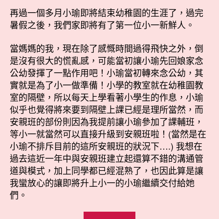
再過一個多月小瑜即將結束幼稚園的生涯了，過完
暑假之後，我們家即將有了第一位小一新鮮人。
當媽媽的我，現在除了感慨時間過得飛快之外，倒
是沒有很大的慌亂感，可能當初讓小瑜先回娘家念
公幼發揮了一點作用吧！小瑜當初轉來念公幼，其
實就是為了小一做準備！小學的教室就在幼稚園教
室的隔壁，所以每天上學看著小學生的作息，小瑜
似乎也覺得將來要到隔壁上課已經是理所當然，而
安親班的部份則因為我提前讓小瑜參加了課輔班，
等小一就當然可以直接升級到安親班啦！(當然是在
小瑜不排斥目前的這所安親班的狀況下….) 我想在
過去這近一年中與安親班建立起還算不錯的溝通管
道與模式，加上同學都已經混熟了，也因此算是讓
我蠻放心的讓即將升上小一的小瑜繼續交付給她
們。
“小