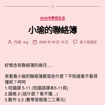
字”
分
2008年學校生活
類
小瑜的聯絡簿
在
作者:
ring
2008 年 09 月 19 日
有 3 則留言
文
文
〈小
章
章
瑜
作
發
的
者
佈
聯
日
好懷念有聯絡簿的歲月….
絡
期
簿〉
來看看小瑜的聯絡簿都寫些什麼？不知道看不看得
中
懂呢？呵呵
1.唸國課 5-11 (唸國語課本5-11頁)
2.國格 2 (這什麼？看不懂…)
3.數作 2,3 (數學習做第二三單元)