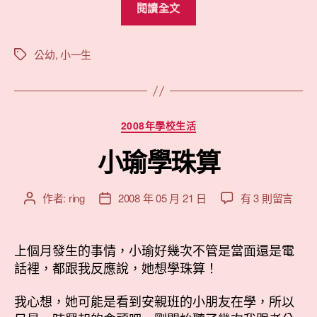
閱讀全文
瑜
的
幼
公幼
,
小一生
標
籤
小
銜
接
分
2008年學校生活
課
類
程”
小瑜學珠算
在
作者:
ring
2008 年 05 月 21 日
有 3 則留言
文
文
〈小
章
章
瑜
作
發
學
者
佈
上個月發生的事情，小瑜好幾次不管是當面還是電
珠
日
話裡，都跟我反應說，她想學珠算！
算〉
期
中
我心想，她可能是看到安親班的小朋友在學，所以