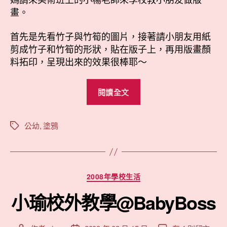
體
畫。
驗〉
中
首先是先看竹子與竹筍的圖片，接著請小朋友用紙
剪成竹子和竹筍的形狀，貼在版子上，再用版畫顏
料拓印，呈現出來的效果很棒耶～
“小
閱讀全文
瑜
的
版
公幼
,
塗鴉
標
籤
畫
初
體
分
2008年學校生活
驗”
類
小瑜校外教學@BabyBoss