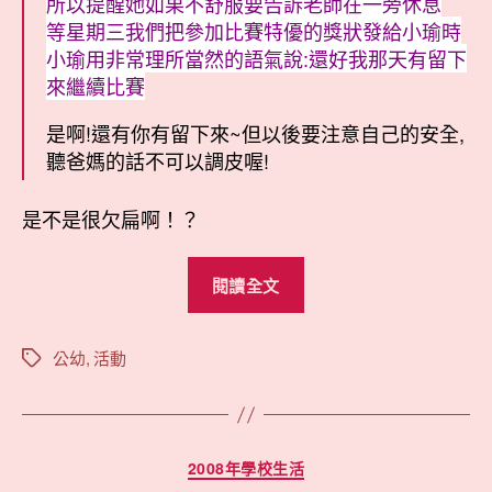
所以提醒她如果不舒服要告訴老師在一旁休息
等星期三我們把參加比賽特優的獎狀發給小瑜時
小瑜用非常理所當然的語氣說:還好我那天有留下
來繼續比賽
是啊!還有你有留下來~但以後要注意自己的安全,
聽爸媽的話不可以調皮喔!
是不是很欠扁啊！？
“手
閱讀全文
痛
照
樣
公幼
,
活動
標
籤
玩！”
分
2008年學校生活
類