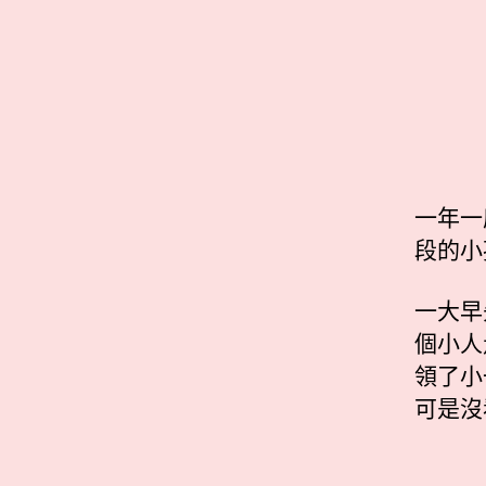
一年一
段的小
一大早
個小人
領了小
可是沒