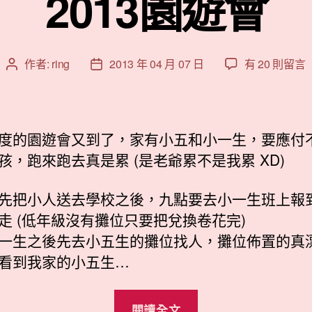
2013園遊會
在
作者:
ring
2013 年 04 月 07 日
有 20 則留言
文
文
〈2013
章
章
園
作
發
遊
者
佈
會〉
日
度的園遊會又到了，家有小五和小一生，要應付
中
期
孩，跑來跑去真是累 (是老爺累不是我累 XD)
先把小人送去學校之後，九點要去小一生班上報
走 (低年級沒有攤位只要把兌換卷花完)
一生之後先去小五生的攤位找人，攤位佈置的真
看到我家的小五生…
“2013
閱讀全文