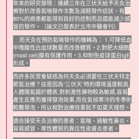
年來的研究發現：連續三年在三伏天給予天灸治
療對於改善氣喘發作次數及減輕發作症狀，有
80%的病患都能得到良好的控制而且還能減少感
冒的發作。（論文已發表於北市中醫會刊）
而天灸在預防氣喘發作的機轉為： 1.可降低血
中嗜酸性白血球數量而改善體質。2.對肥大細胞
(mast cell)膜有保護作用。3.抑制免疫球蛋白IgE
形成。
而許多民眾會疑惑為何天灸必須要在三伏天特定
節氣治療？這是因為“三伏天”時的環境溫度較高,
人體陽氣趨於體表,對刺激性藥物較為敏感,容易
產生反應而獲得發泡效果,而在氣候寒冷的冬季則
較難發泡，所以相對治療效果就不如夏天理想。
適合接受天灸治療的患者：氣喘、過敏性鼻炎、
容易感冒、寒性體質的異位性皮膚炎患者。