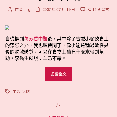
在
作者:
ring
2007 年 07 月 19 日
有 11 則留言
文
文
〈小
章
章
瑜
作
發
喝
者
佈
羊
日
奶〉
自從換到
萬芳看中醫
後，其中除了告誡小瑜飲食上
期
中
的禁忌之外，我也順便問了，像小瑜這種過敏性鼻
炎的過敏體質，可以在食物上補充什麼來得到幫
助，李醫生就說：羊奶不錯。
“小
閱讀全文
瑜
喝
羊
中醫
,
氣喘
標
籤
奶”
分