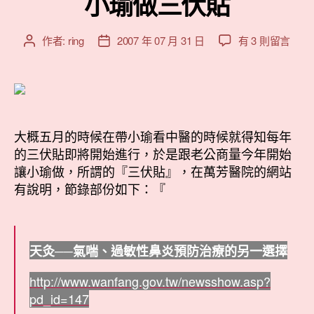
小瑜做三伏貼
在
作者:
ring
2007 年 07 月 31 日
有 3 則留言
文
文
〈小
章
章
瑜
作
發
做
者
佈
三
日
伏
期
貼〉
大概五月的時候在帶小瑜看中醫的時候就得知每年
中
的三伏貼即將開始進行，於是跟老公商量今年開始
讓小瑜做，所謂的『三伏貼』，在萬芳醫院的網站
有說明，節錄部份如下：『
天灸──氣喘、過敏性鼻炎預防治療的另一選擇
http://www.wanfang.gov.tw/newsshow.asp?
pd_id=147