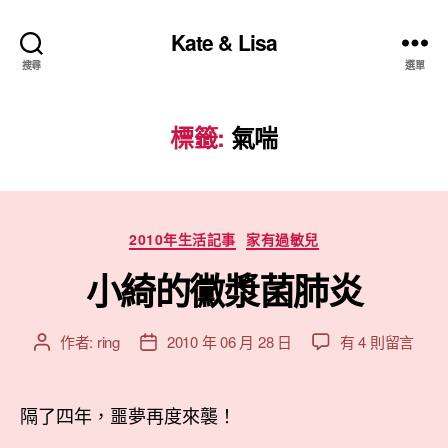
Kate & Lisa
搜尋
選單
標籤:
氣喘
分
2010年生活記事
家有過敏兒
類
小綺的黴漿菌肺炎
在
作者:
ring
2010 年 06 月 28 日
有 4 則留言
文
文
〈小
章
章
綺
作
發
的
者
佈
隔了四年，噩夢再度來襲！
黴
日