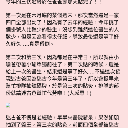
今年的三伏貼終於在爸爸節那天貼完了！！
的
日
三
期
第一次是在六月底的某個週末，那次當然還是一家
伏
四口全部出動了！因為有了去年的經驗，今年挑了
貼〉
個掛號人比較少的醫生，沒想到雖然這位醫生的人
中
數少，但是因為看得太仔細，導致最後還是等了好
久好久…..真是昏倒。
第二次和第三次，因為都是在平常日，所以就由小
瑜爸帶著小瑜單獨前往了，第二次貼的時候，還是
給上一次的醫生，結果還是等了好久….不過這次發
現迷古爸因為迷古今年是第三年了，所以會提早來
幫忙排隊抽號碼牌，於是第三次的貼灸，排隊的部
份就請迷古爸幫忙代勞啦！(大感恩！)
迷古爸不愧是老經驗，早早來醫院發呆，果然如願
抽到了簽王，第三次的貼灸，前面四個全部被迷古