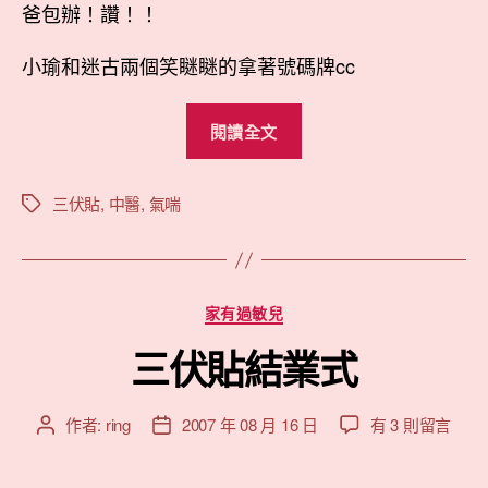
爸包辦！讚！！
小瑜和迷古兩個笑瞇瞇的拿著號碼牌cc
“第
閱讀全文
二
年
的
三伏貼
,
中醫
,
氣喘
標
籤
三
伏
貼”
分
家有過敏兒
類
三伏貼結業式
在
作者:
ring
2007 年 08 月 16 日
有 3 則留言
文
文
〈三
章
章
伏
作
發