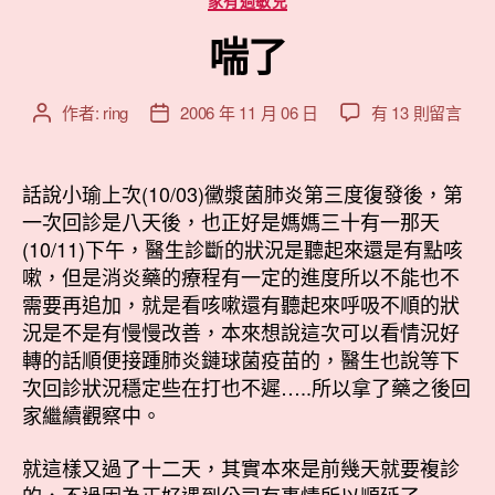
類
喘了
在
作者:
ring
2006 年 11 月 06 日
有 13 則留言
文
文
〈喘
章
章
了〉
作
發
中
者
佈
話說小瑜上次(10/03)黴漿菌肺炎第三度復發後，第
日
一次回診是八天後，也正好是媽媽三十有一那天
期
(10/11)下午，醫生診斷的狀況是聽起來還是有點咳
嗽，但是消炎藥的療程有一定的進度所以不能也不
需要再追加，就是看咳嗽還有聽起來呼吸不順的狀
況是不是有慢慢改善，本來想說這次可以看情況好
轉的話順便接踵肺炎鏈球菌疫苗的，醫生也說等下
次回診狀況穩定些在打也不遲…..所以拿了藥之後回
家繼續觀察中。
就這樣又過了十二天，其實本來是前幾天就要複診
的，不過因為正好遇到公司有事情所以順延了一