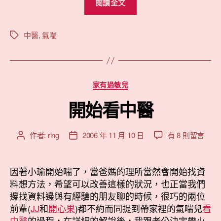
閱讀全文
芳
看
中
中醫
,
氣喘
標
籤
醫”
分
家有過敏兒
類
開始看中醫
在
作者:
ring
2006 年 11 月 10 日
有 8 則留言
文
文
〈開
章
章
始
作
發
看
者
佈
因著小瑜開始喘了，當爸媽的理所當然會開始找資
中
日
料想方法，希望可以改善這樣的狀況，也正當我們
醫〉
期
邊找資料邊與有經驗的朋友聊的時候，很巧的兩位
中
前輩(
JJ
和
開心果
)都不約而同提到帶家裡的氣喘兒
看
中醫
的過程，在詳細的解說後，我跟老公決定帶小