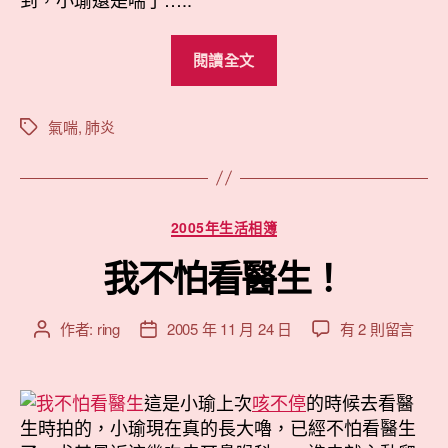
“喘
閱讀全文
了”
氣喘
,
肺炎
標
籤
分
2005年生活相簿
類
我不怕看醫生！
在
作者:
ring
2005 年 11 月 24 日
有 2 則留言
文
文
〈我
章
章
不
作
發
怕
者
佈
這是小瑜上次
咳不停
的時候去看醫
看
日
生時拍的，小瑜現在真的長大嚕，已經不怕看醫生
醫
期