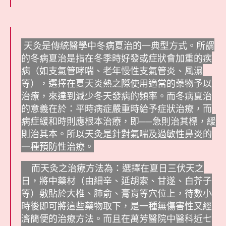
天灸是傳統醫學中冬病夏治的一典型方式。所謂
的冬病夏治是指在冬季時好發或症狀會加重的疾
病（如支氣管哮喘、老年慢性支氣管炎、風濕
等），選擇在夏天炎熱之際使用適當的藥物予以
治療，來達到減少冬天發病的頻率。而冬病夏治
的意義在於：平時病症嚴重時給予症狀治療，而
病症緩和時則應根本治療，即──急則治其標，緩
則治其本。所以天灸是針對氣喘及過敏性鼻炎的
一種預防性治療。
而天灸之治療方法為：選擇在夏日三伏天之
日，將中藥材（由細辛、延胡索、甘遂、白芥子
等）敷貼於大椎、肺俞、膏肓等穴位上，待數小
時後即可將這些藥物取下，是一種無傷害性又經
濟簡便的治療方法。而且在萬芳醫院中醫科近七