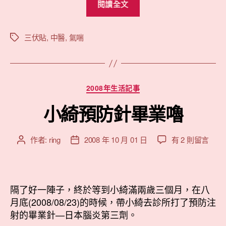
式〉
閱讀全文
伏
中
貼
的
三伏貼
,
中醫
,
氣喘
標
籤
畢
業
式”
分
2008年生活記事
類
小綺預防針畢業嚕
在
作者:
ring
2008 年 10 月 01 日
有 2 則留言
文
文
〈小
章
章
綺
作
發
預
者
佈
防
日
隔了好一陣子，終於等到小綺滿兩歲三個月，在八
針
期
月底(2008/08/23)的時候，帶小綺去診所打了預防注
畢
射的畢業針—日本腦炎第三劑。
業