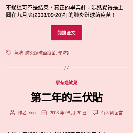
嚕〉
不過這可不是結束，真正的畢業針，媽媽覺得是上
中
圖在九月底(2008/09/20)打的肺炎鏈球菌疫苗！
“小
閱讀全文
綺
預
防
氣喘
,
肺炎鏈球菌疫苗
,
預防針
標
籤
針
畢
業
分
家有過敏兒
嚕”
類
第二年的三伏貼
在
作者:
ring
2008 年 08 月 20 日
有 3 則留言
文
文
〈第
章
章
二
作
發
年
者
佈