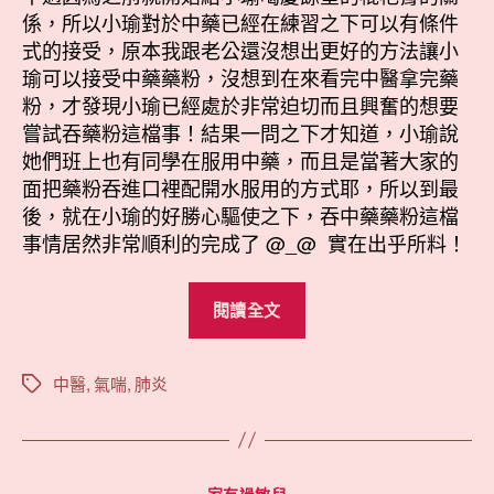
係，所以小瑜對於中藥已經在練習之下可以有條件
式的接受，原本我跟老公還沒想出更好的方法讓小
瑜可以接受中藥藥粉，沒想到在來看完中醫拿完藥
粉，才發現小瑜已經處於非常迫切而且興奮的想要
嘗試吞藥粉這檔事！結果一問之下才知道，小瑜說
她們班上也有同學在服用中藥，而且是當著大家的
面把藥粉吞進口裡配開水服用的方式耶，所以到最
後，就在小瑜的好勝心驅使之下，吞中藥藥粉這檔
事情居然非常順利的完成了 @_@ 實在出乎所料！
“開
閱讀全文
始
看
中
中醫
,
氣喘
,
肺炎
標
籤
醫”
分
家有過敏兒