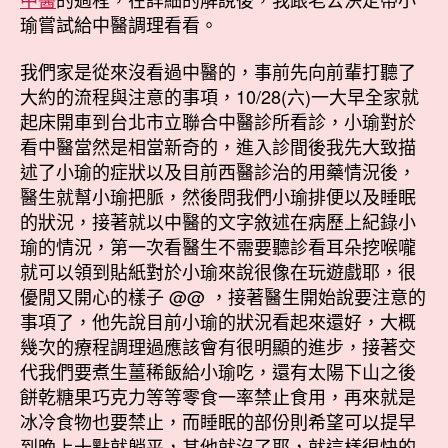
瑜嘗試給中醫調理看看。
我們家是從來沒看過中醫的，事前先向前輩打聽了
大約的流程與注意的事項，10/28(六)一大早全家就
起床開車到台北市立聯合中醫診所看診，小瑜對於
看中醫當然是相當新奇的，進入診間後我先大致描
述了小瑜的症狀以及目前西醫診治的用藥情況後，
醫生就幫小瑜把脈，然後問我們小瑜排便以及睡眠
的狀況，接著就以中醫的文字敘述在病歷上紀錄小
瑜的情況，第一次看醫生不需要聽診看耳朵挖喉嚨
就可以領到貼紙對於小瑜來說很像在玩遊戲耶，很
優閒又開心的樣子 @@ ，接著醫生開始說要注意的
事項了，他先說目前小瑜的狀況看起來還好，大概
幾次的療程調理過應該會有很明顯的進步，接著交
代我們要煮生薑稀飯給小瑜吃，還有太陽下山之後
餅乾糖果巧克力等等零食一率禁止食用，再來就是
冰冷食物也要禁止，而睡眠的部份則希望可以提早
到晚上十點就躺平，其他就沒了耶，就這樣很快的