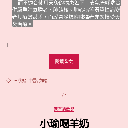
而不適合使用天灸的病患如下：支氣管哮喘合
併嚴重肺氣腫者、肺結核、肺心病等器質性病變
者其療效甚差，而感冒發燒喉嚨痛者亦勿接受天
灸治療。
』
“小
閱讀全文
瑜
做
三
三伏貼
,
中醫
,
氣喘
標
籤
伏
貼”
分
家有過敏兒
類
小瑜喝羊奶