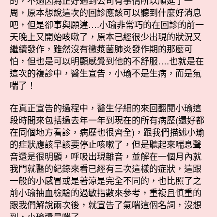
周，原本想說這次的回診應該可以聽到什麼好消息
吧，但是卻事與願違….小瑜非常巧的在回診的前一
天晚上又開始咳嗽了，原本已經很少出現的狀況又
繼續發作，雖然沒有黴漿菌肺炎發作期的那麼可
怕，但也是可以明顯感覺到他的不舒服….也就是在
這次的複診中，醫生宣告，小瑜不是生病，而是氣
喘了！
在真正宣告的過程中，醫生仔細的來回翻閱小瑜這
段時間來包括過去年一年到現在的所有病歷(還好都
在同個地方看診，病歷也很齊全)，跟我們描述小瑜
的症狀應該早該要停止咳嗽了，但是聽起來喘息聲
音還是很明顯，呼吸出現雜音，並解在一個月內就
我門就醫的紀錄來看已經有三次這樣的症狀，這跟
一般的小感冒或是著涼是完全不同的，也比照了之
前小瑜抽血檢驗的過敏指數來參考，重複且慎重的
跟我們解說兩次後，就宣告了氣喘這個名詞，沒想
到，小瑜還是喘了…..