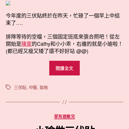
貼
者
佈
結
日
業
今年度的三伏貼終於在昨天，忙碌了一個早上中結
期
式〉
束了….
中
排隊等待的空檔，三個固定班底來張合照吧！從左
開始是
陳家
的Cathy和小小乖，右邊的就是小瑜啦！
(都已經又瘦又矮了還不好好站 @@)
“三
閱讀全文
伏
貼
結
三伏貼
,
中醫
,
氣喘
標
籤
業
式”
分
家有過敏兒
類