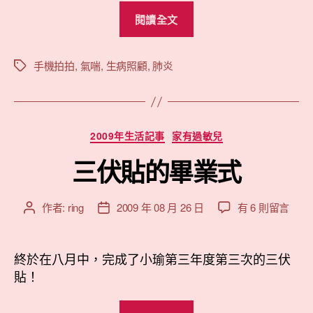
漿
期
“小
菌
閱讀全文
綺
肺
的
炎〉
中
黴
手機拍拍
,
氣喘
,
生病照顧
,
肺炎
標
籤
漿
菌
肺
分
2009年生活記事
家有過敏兒
炎”
類
三伏貼的畢業式
在
作者:
ring
2009 年 08 月 26 日
有 6 則留言
文
文
〈三
章
章
伏
作
發
貼
者
佈
終於在八月中，完成了小瑜第三年度第三次的三伏
的
日
貼！
畢
期
業
“三