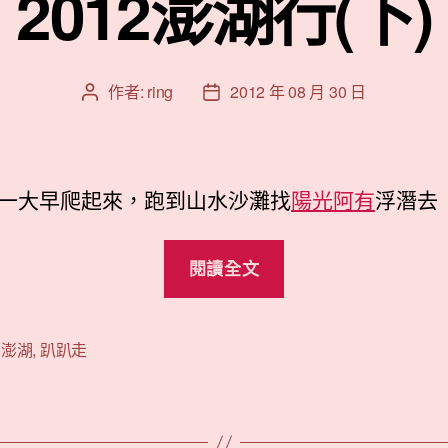
2012澎湖行(下)
作者:
ring
2012 年 08 月 30 日
文
文
章
章
作
發
者
佈
日
一大早爬起來，跑到山水沙灘找
陽光阿有
浮潛去
期
“2012
閱讀全文
澎
湖
行
,
澎湖
,
趴趴走
(下)”