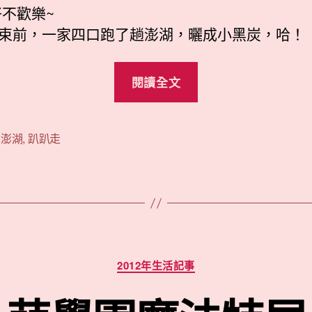
好不歡樂~
束前，一家四口跑了趟澎湖，曬成小黑炭，哈！
“2012
閱讀全文
澎
湖
行
,
澎湖
,
趴趴走
(上)”
分
2012年生活記事
類