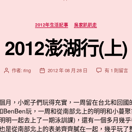
分
2012年生活記事
吳家趴趴走
類
2012澎湖行(上)
在
作者:
ring
2012 年 08 月 28 日
有 1 則留言
文
文
〈2012
章
章
澎
作
發
湖
者
佈
行
日
個月，小妮子們玩得充實，一周留在台北和回國
(上)〉
期
en和BenBen玩，一周和從南部北上的明明和小蔓聚
中
明明一起去上了一期泳訓課)，還有一個多月幾乎
也是從南部北上的表弟齊齊膩在一起，幾乎玩了