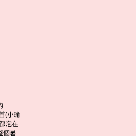
的
首(小瑜
都泡在
整個暑