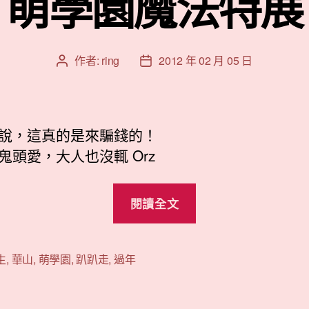
萌學園魔法特展
作者:
ring
2012 年 02 月 05 日
文
文
章
章
作
發
者
佈
日
說，這真的是來騙錢的！
期
鬼頭愛，大人也沒輒 Orz
“萌
閱讀全文
學
園
魔
生
,
華山
,
萌學園
,
趴趴走
,
過年
法
特