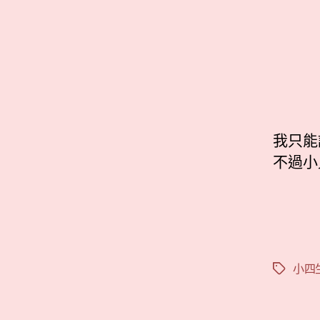
我只能
不過小
小四
標
籤