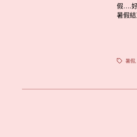
假….
暑假結
暑假
標
籤