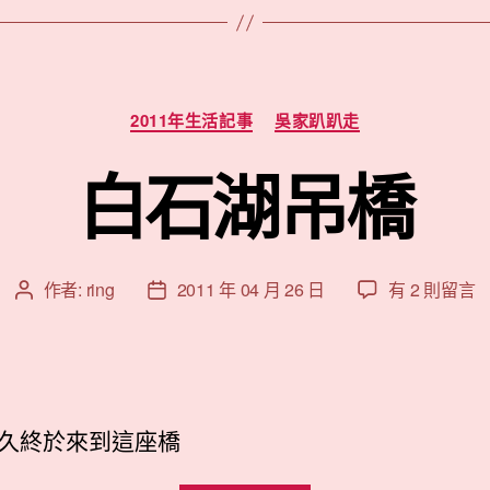
展”
分
2011年生活記事
吳家趴趴走
類
白石湖吊橋
在
作者:
ring
2011 年 04 月 26 日
有 2 則留言
文
文
〈白
章
章
石
作
發
湖
者
佈
吊
日
橋〉
期
久終於來到這座橋
中