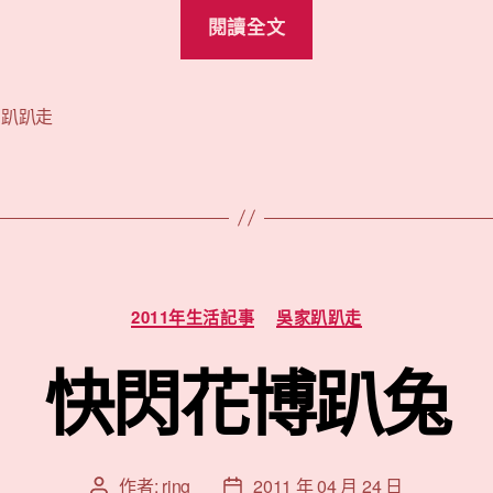
“白
閱讀全文
石
湖
吊
,
趴趴走
橋”
分
2011年生活記事
吳家趴趴走
類
快閃花博趴兔
作者:
ring
2011 年 04 月 24 日
文
文