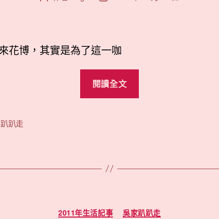
章
章
作
發
者
佈
日
來花博，其實是為了這一咖
期
“快
閱讀全文
閃
花
博
,
趴趴走
趴
兔”
分
2011年生活記事
吳家趴趴走
類