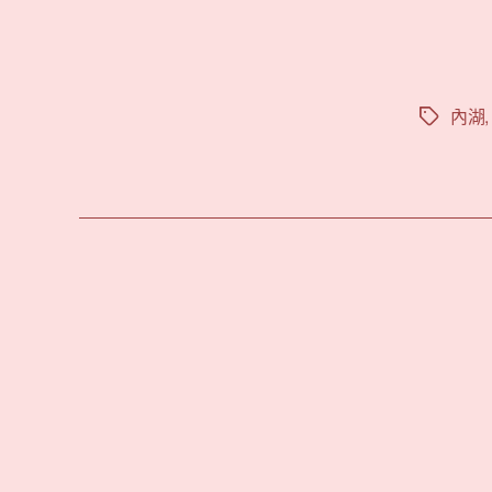
內湖
標
籤