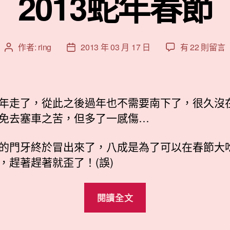
2013蛇年春節
在
作者:
ring
2013 年 03 月 17 日
有 22 則留言
文
文
〈2013
章
章
蛇
作
發
年
者
佈
春
日
年走了，從此之後過年也不需要南下了，很久沒
節〉
期
免去塞車之苦，但多了一感傷…
中
的門牙終於冒出來了，八成是為了可以在春節大
，趕著趕著就歪了！(誤)
“2013
閱讀全文
蛇
年