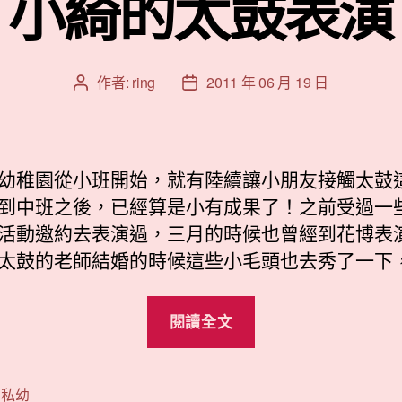
小綺的太鼓表演
作者:
ring
2011 年 06 月 19 日
文
文
章
章
作
發
者
佈
日
幼稚園從小班開始，就有陸續讓小朋友接觸太鼓
期
到中班之後，已經算是小有成果了！之前受過一
活動邀約去表演過，三月的時候也曾經到花博表
太鼓的老師結婚的時候這些小毛頭也去秀了一下
“小
閱讀全文
綺
的
太
,
私幼