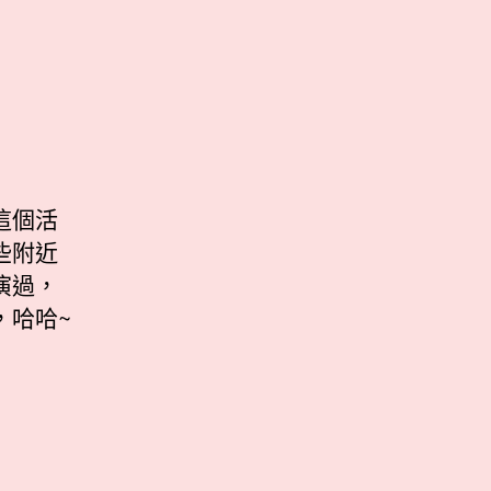
這個活
些附近
演過，
，哈哈~