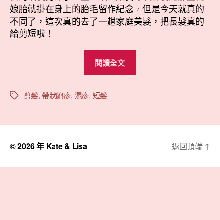
綺〉
期
娘胎就掛在身上的胎毛留作紀念，但是今天就真的
中
不同了，這次真的去了一趟家庭美髮，把長髮真的
給剪短啦！
“真
閱讀全文
短
髮
小
剪髮
,
帶狀皰疹
,
濕疹
,
短髮
標
籤
綺”
© 2026 年
Kate & Lisa
返回頂端
↑