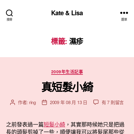
Kate & Lisa
搜尋
選單
標籤:
濕疹
分
2009年生活記事
類
真短髮小綺
在
作者:
ring
2009 年 08 月 13 日
有 7 則留言
文
文
〈真
章
章
短
作
發
髮
者
佈
之前發表過一篇
短髮小綺
，其實那時候她只是把過
小
日
長的頭髮剪掉了一些，順便讓我可以將髮尾那些從