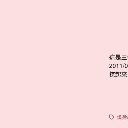
這是三
201
挖起來
燒燙
標
籤