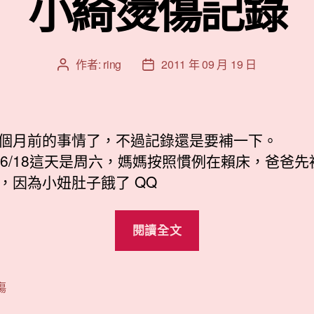
小綺燙傷記錄
作者:
ring
2011 年 09 月 19 日
文
文
章
章
作
發
者
佈
日
個月前的事情了，不過記錄還是要補一下。
期
1/06/18這天是周六，媽媽按照慣例在賴床，爸爸
，因為小妞肚子餓了 QQ
“小
閱讀全文
綺
燙
傷
傷
記