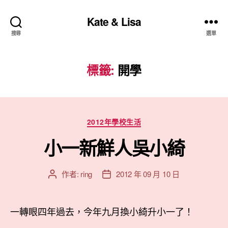
Kate & Lisa
搜尋
選單
標籤:
開學
分
2012年學校生活
類
小一新鮮人吳小綺
作者:
ring
2012 年 09 月 10 日
文
文
章
章
作
發
者
佈
一轉眼四年過去，今年九月換小綺升小一了！
日