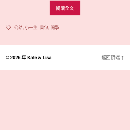
期
“小
閱讀全文
一
新
鮮
公幼
,
小一生
,
書包
,
開學
標
籤
人
吳
小
© 2026 年
Kate & Lisa
返回頂端
↑
綺”