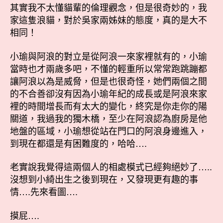
心！？〉
期
其實我不太懂貓輩的倫理觀念，但是很奇妙的，我
中
家這隻浪貓，對於吳家兩姊妺的態度，真的是大不
相同！
小瑜與阿浪的對立是從阿浪一來家裡就有的，小瑜
當時也才兩歲多吧，不懂的輕重所以常常跑跳蹦都
讓阿浪以為是威脅，但是也很奇怪，她們兩個之間
的不合善卻沒有因為小瑜年紀的成長或是阿浪來家
裡的時間增長而有太大的變化，終究是你走你的陽
關道，我過我的獨木橋，至少在阿浪認為廚房是他
地盤的區域，小瑜想從站在門口的阿浪身邊進入，
到現在都還是有困難度的，哈哈….
老實說我覺得這兩個人的相處模式已經夠絕妙了…..
沒想到小綺出生之後到現在，又發現更有趣的事
情….先來看圖….
摸屁….