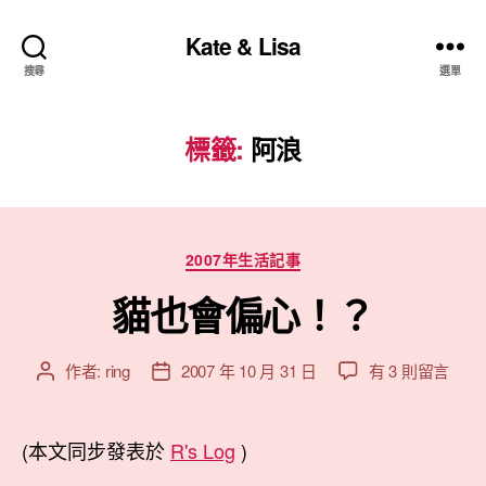
Kate & Lisa
搜尋
選單
標籤:
阿浪
分
2007年生活記事
類
貓也會偏心！？
在
作者:
ring
2007 年 10 月 31 日
有 3 則留言
文
文
〈貓
章
章
也
作
發
會
者
佈
(本文同步發表於
R's Log
)
偏
日