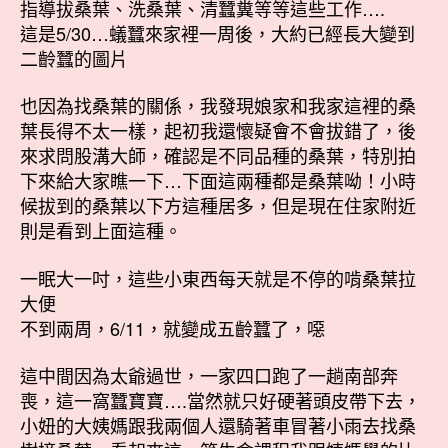
指導拔桑葉、洗桑葉、清蠶糞等等這些工作….
這是5/30…蟻蠶來家裡一周後，大約已經長大變到
二齡蠶的圖片
也因為找桑葉的關係，我發現娘家和我家這裡的桑
葉長得不太一樣，起初我還懷疑會不會拔錯了，後
來求問股溝大師，確認是不同品種的桑葉，特別拍
下來給大家瞧一下…下面這兩種都是桑葉呦！小時
候拔到的桑葉以下方這種居多，但是現在住家附近
則是看到上面這種。
一眠大一吋，這些小東西每天就是不停的啃桑葉拉
大便
不到兩周，6/11，就變成五齡蠶了，噁
這中間因為太爺過世，一家四口跑了一趟南部奔
喪，這一窩蠶寶寶….當然就只好硬著頭皮帶下去，
小妞的大姨媽跟我兩個人還騎著車冒著小雨去找桑