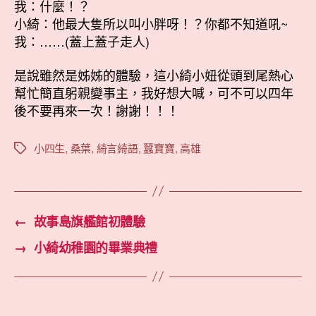
我：什麼！？
小綺：他最大隻所以叫小胖呀！？你都不知道吼~
我：……(蓋上蓋子走人)
是說雖然是姊姊的體驗，這小綺小妞從頭到尾熱心
幫忙簡直躬親變事主，我好想大喊，可不可以四年
後不要再來一次！謝謝！！！
小四生
,
桑葉
,
綺言綺語
,
蠶寶寶
,
高雄
標
籤
←
故事島旗艦館初體驗
→
小綺幼稚園的畢業典禮