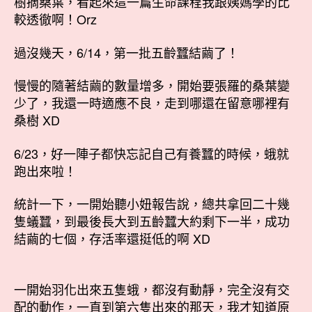
樹摘桑葉，看起來這一篇生命課程我跟姨媽學的比
較透徹啊！Orz
過沒幾天，6/14，第一批五齡蠶結繭了！
慢慢的隨著結繭的數量增多，開始要張羅的桑葉變
少了，我還一時適應不良，走到哪還在留意哪裡有
桑樹 XD
6/23，好一陣子都快忘記自己有養蠶的時候，蛾就
跑出來啦！
統計一下，一開始聽小妞報告說，總共拿回二十幾
隻蟻蠶，到最後長大到五齡蠶大約剩下一半，成功
結繭的七個，存活率還挺低的啊 XD
一開始羽化出來五隻蛾，都沒有動靜，完全沒有交
配的動作，一直到第六隻出來的那天，我才知道原