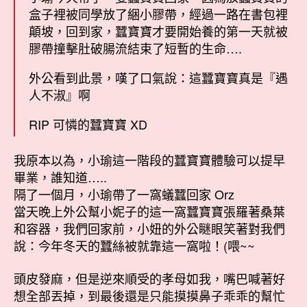
盒子裡被同學放了綑小膠帶，經過一路在書包裡
顛坡，回到家，蠶寶寶才要開始養的第一天就被
膠帶撞擊肚破腸流結束了短暫的生命….
外公看到此景，嘆了口氣說：這蠶寶寶真是『遇
人不淑』啊
RIP 可憐的蠶寶寶 XD
我原本以為，小瑜這一階段的蠶寶寶體驗可以提早
畢業，誰知道…..
隔了一個月，小瑜帶了一窩蟻蠶回家 Orz
當天晚上外公幫小妮子的這一窩蠶寶寶張羅著桑葉
和容器，我們回家前，小妞的外公瞇眼笑著對我們
說：今年冬天的蠶絲被就靠這一窩啦！(喂~~
頭皮發麻，但是逆來順受的孝母如我，嘴巴喊著好
想全部丟掉，到最後還是只能摸摸鼻子乖乖的幫忙