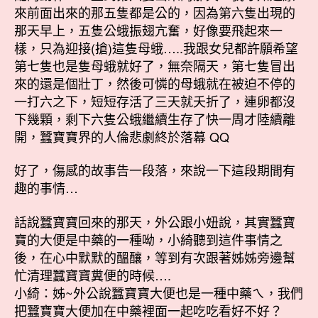
來前面出來的那五隻都是公的，因為第六隻出現的
那天早上，五隻公蛾振翅亢奮，好像要飛起來一
樣，只為迎接(搶)這隻母蛾…..我跟女兒都許願希望
第七隻也是隻母蛾就好了，無奈隔天，第七隻冒出
來的還是個壯丁，然後可憐的母蛾就在被迫不停的
一打六之下，短短存活了三天就夭折了，連卵都沒
下幾顆，剩下六隻公蛾繼續生存了快一周才陸續離
開，蠶寶寶界的人倫悲劇終於落幕 QQ
好了，傷感的故事告一段落，來說一下這段期間有
趣的事情…
話說蠶寶寶回來的那天，外公跟小妞說，其實蠶寶
寶的大便是中藥的一種呦，小綺聽到這件事情之
後，在心中默默的醞釀，等到有次跟著姊姊旁邊幫
忙清理蠶寶寶糞便的時候….
小綺：姊~外公說蠶寶寶大便也是一種中藥ㄟ，我們
把蠶寶寶大便加在中藥裡面一起吃吃看好不好？