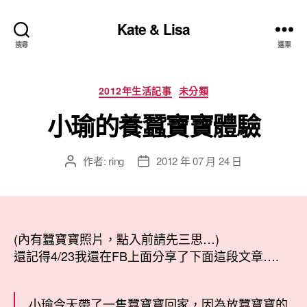
Kate & Lisa
搜尋
選單
分
2012年生活記事
未分類
類
小瑜的養蠶寶寶體驗
作者:
ring
2012 年 07 月 24 日
文
文
章
章
作
發
者
佈
日
(內有蠶寶寶照片，點入前請先三思…)
期
還記得4/23我還在FB上面分享了下面這段文章….
小瑜今天帶了一隻蠶寶寶回家，因為放蠶寶寶的