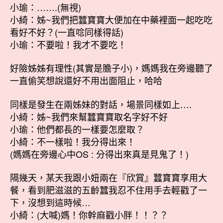
小瑜：…….(無視)
小綺：姊~我們把蠶寶寶大便加在中藥裡面一起吃吃
看好不好？(一直唸同樣得話)
小瑜：不要啦！我才不要吃！
好險姊姊有理性(其實是膽子小)，媽媽我在旁邊聽了
一直偷笑想說還好不用出面阻止，哈哈
同樣是發生在兩姊妹的對話，場景同樣如上….
小綺：姊~我們來幫蠶寶寶取名字好不好
小瑜：他們都長的一樣要怎麼取？
小綺：不一樣啦！我分得出來！
(媽媽在旁邊心中OS : 分得出來真是見鬼了！)
隔幾天，某天我跟小妞兩在『欣賞』蠶寶寶享用大
餐，看到肥滋滋的五齡蠶我忍不住用手去輕戳了一
下，沒想到這時候…
小綺：(大喊)媽！你幹麻戳小胖！！？？