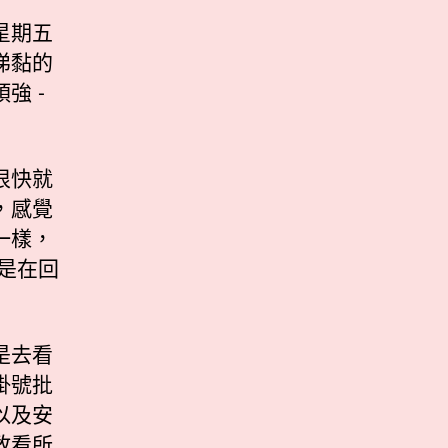
星期五
涕黏的
強 -
很快就
，感覺
一樣，
還是在回
是去看
掛號批
以及安
敢看所