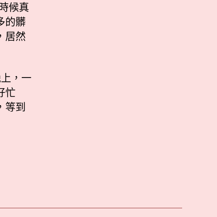
時候真
多的髒
，居然
晚上，一
好忙
，等到