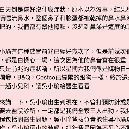
白天倒是還好沒什麼症狀，原本以為沒事，結果
噴嚏流鼻水，整個鼻子和臉蛋都被乾掉的鼻水鼻
把的，我們都有幫他擦喔，沒想到鼻涕是這麼的頑
小瑜有這種感冒前兆已經好幾次了，但是前幾次
，都是白操心一場，這次因為他的鼻音實在很重
只是前兆的症狀嚕，所以星期六我們像是購物日
潤發，B&Q，Costco已經累的跟狗一樣，終於
一趟小兒科，讓吳小瑜給醫生看看
來講一下，吳小瑜出生到現在，不管打預防針或
要去醫院診所，一定都是我們全家三人出動，我
程包括問醫生問題，吳小瑜爸拔負責抱住吳小瑜
作，吳小瑜還小的時候，打針我是因為不忍心不