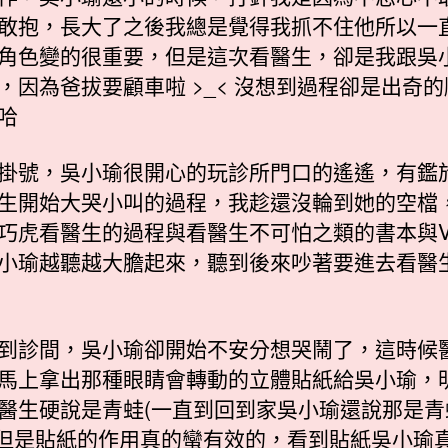
敢抱，長大了之後我總是覺得我抓不住他所以一
角色變的很重要，但是這次看醫生，卻是我跟吳
，因為爸拔要顧車啦 >_< 沒想到過程卻是出奇的
哈
掛號，吳小瑜很開心的玩診所門口的遙遙，有鑑
生開始大哭小叫的過程，我趁還沒輪到她的空檔
巧虎看醫生的過程與看醫生不可怕之類的書本與V
小瑜越聽越大膽起來，聽到後來吵著要進去看醫
到診間，吳小瑜卻開始不安分想哭鬧了，這時候
馬上拿出那種眼睛會轉動的立體貼紙給吳小瑜，
醫生硬說是青蛙(一直到回到家吳小瑜還說那是青蛙
)，但是貼紙的作用真的蠻有效的，看到貼紙吳小瑜