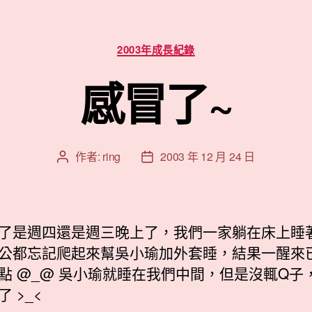
分
2003年成長紀錄
類
感冒了~
作者:
ring
2003 年 12 月 24 日
文
文
章
章
作
發
者
佈
日
了是週四還是週三晚上了，我們一家躺在床上睡
期
公都忘記爬起來幫吳小瑜加外套睡，結果一醒來
點 @_@ 吳小瑜就睡在我們中間，但是沒輒Q子
 >_<