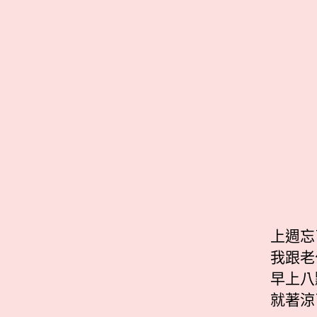
上週忘
我跟老
早上八
就著涼了