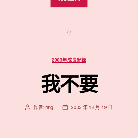
冒
了
~”
分
2003年成長紀錄
類
我不要
作者:
ring
2003 年 12 月 19 日
文
文
章
章
作
發
者
佈
日