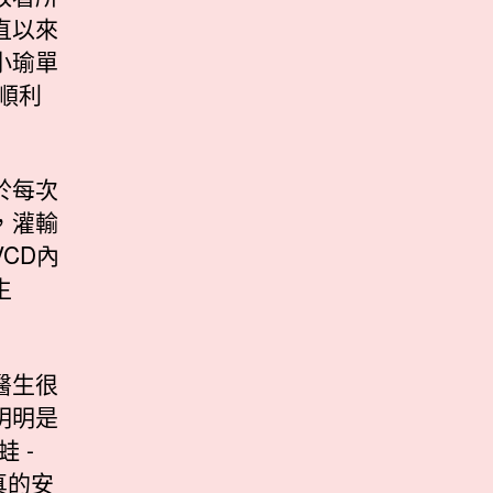
直以來
小瑜單
順利
於每次
，灌輸
CD內
生
醫生很
明明是
 -
真的安