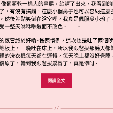
-像葡萄乾一樣大的鼻屎，給請了出來，我看到的
了，有沒有搞錯，這麼小個鼻子也可以容納這麼
，然後差點笑倒在浴室哩，我真是佩服吳小瑜了
受一整天咻咻咻還面不改色 -____-
的感冒終於好嚕~按照慣例，這次也是吐了兩個
地板上，一晚吐在床上，所以我跟爸拔那幾天都
裡的洗衣機每天都在運轉，每天晚上都沒好覺睡
復原了，輪到我跟爸拔感冒了，真是慘呀~
“葡
閱讀全文
萄
乾”