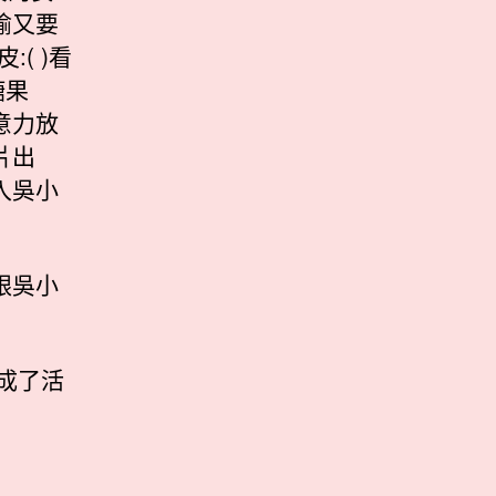
瑜又要
( )看
糖果
意力放
片出
入吳小
！
跟吳小
變成了活