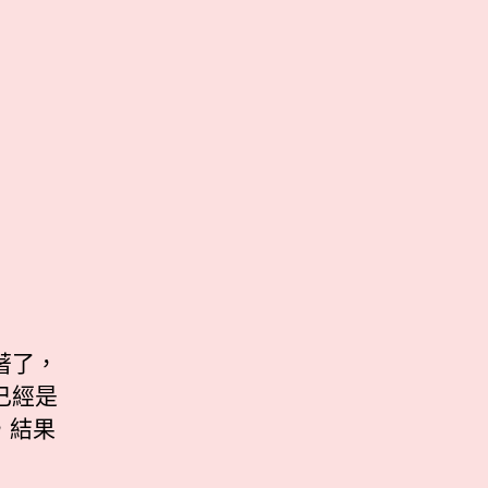
著了，
已經是
，結果