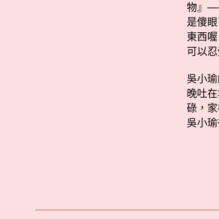
物』—
是傻眼
東西喔
可以忍
吳小瑜
晚吐在
碌，家
吳小瑜