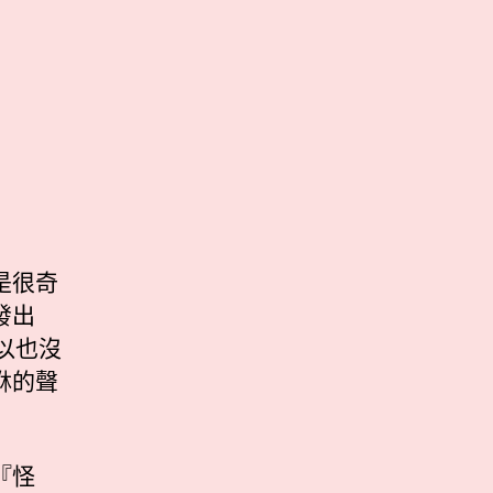
是很奇
發出
以也沒
咻的聲
『怪