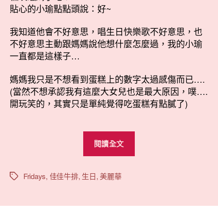
嚕！〉
期
貼心的小瑜點點頭說：好~
中
我知道他會不好意思，唱生日快樂歌不好意思，也
不好意思主動跟媽媽說他想什麼怎麼過，我的小瑜
一直都是這樣子…
媽媽我只是不想看到蛋糕上的數字太過感傷而已….
(當然不想承認我有這麼大女兒也是最大原因，噗….
開玩笑的，其實只是單純覺得吃蛋糕有點膩了)
“小
閱讀全文
瑜
11
歲
Fridays
,
佳佳牛排
,
生日
,
美麗華
標
籤
嚕！”