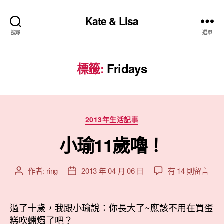
Kate & Lisa
搜尋
選單
標籤:
Fridays
分
2013年生活記事
類
小瑜11歲嚕！
在
作者:
ring
2013 年 04 月 06 日
有 14 則留言
文
文
〈小
章
章
瑜
作
發
11
者
佈
過了十歲，我跟小瑜說：你長大了~應該不用在買蛋
歲
日
糕吹蠟燭了吧？