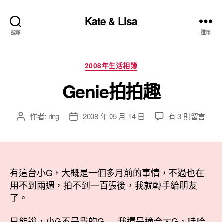
Kate & Lisa
搜尋
選單
分
2008年生活相簿
類
Genie拍拍趣
在
作者:
ring
2008 年 05 月 14 日
有 3 則留言
文
文
〈Genie
章
章
拍
作
發
拍
者
佈
趣〉
日
中
有這台小G，大概是一個多月前的事情，不過也在
期
用不到兩週，拍不到一百張後，我就轉手給朋友
了。
只能說，小G不是我的G…..我還是適合大G，哇哈