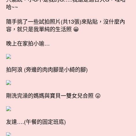
哈~~
隨手挑了一些試拍照片(共13張)來貼貼，沒什麼內
容，就只是我單純的生活照 😀
晚上在家拍小瑜…
拍阿浪 (旁邊的肉肉腳是小綺的腳)
剛洗完澡的媽媽與寶貝一雙女兒合照 😛
友達….(午餐的固定班底)