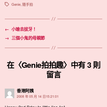
Genie
,
隨手拍
標
籤
←
小瑜去拔牙！
→
三個小鬼的母親節
在〈Genie拍拍趣〉中有 3 則
留言
表
香港阿姨
示:
2008 年 05 月 14 日15:21:01
Happy 2nd Bday to little lisa ^o^