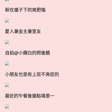
躲在爐子下的爽肥喵
愛人兼金主兼室友
自拍@小爛白的照後鏡
小朋友也是有上班不爽症的
最近的午餐後據點場景一