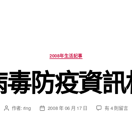
分
2008年生活記事
類
病毒防疫資訊
在
作者:
ring
2008 年 06 月 17 日
有 4 則留言
文
文
〈腸
章
章
病
作
發
毒
者
佈