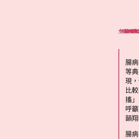
今年腸病毒重症
腸病
等典
現，
比較
搐」
呼籲
韻翔
腸病