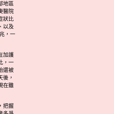
部地區
庚醫院
症狀比
、以及
前兆，一
在加護
此，一
始還被
天後，
現在雖
，把握
童多爭