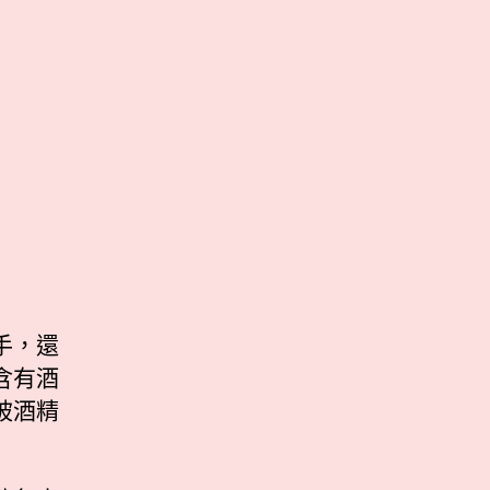
手，還
含有酒
被酒精