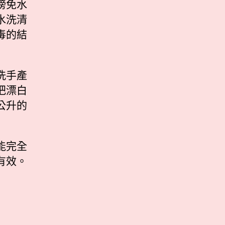
榜免水
水洗清
毒的結
洗手產
把漂白
公升的
能完全
有效。