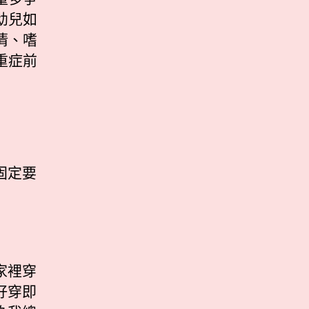
幼兒如
清、嗜
重症前
固定要
家裡穿
好穿即