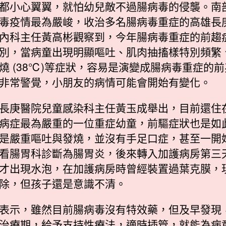
都小心翼翼，就怕幼兒敵不過腸病毒的侵襲。南
毒疫情最為嚴峻，收治多名腸病毒重症的高雄長
內科主任黃高彬觀察到，今年腸病毒重症的前趨
別，當病童出現明顯嘔吐、肌肉抽搐樣特別頻繁
燒 (38℃)等症狀，容易是演變成腸病毒重症的
非常警覺，小朋友的病情可能會開始有變化。
長庚醫院兒童感染科主任黃玉成舉出，目前還住
病症最為嚴重的一位重症幼童，前驅症狀也是如
是嚴重嘔吐與發燒，並沒有手足口症，甚至一開
看腸胃科診斷為腸胃炎，後來轉入加護病房第三
才出現水泡，在加護病房時曾經裝置過葉克膜，
除，但孩子還是意識不清。
表示，雖然目前腸病毒沒有特效藥，但及早發現
治療期，給予支持性療法，適時插管，就能為病