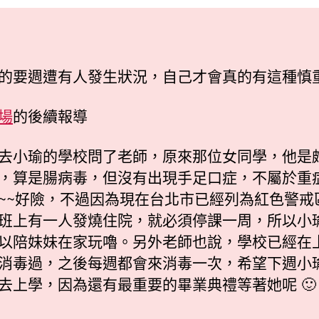
防
日
疫
期
資
訊
的要週遭有人發生狀況，自己才會真的有這種慎重
相
關〉
中
場
的後續報導
去小瑜的學校問了老師，原來那位女同學，他是
，算是腸病毒，但沒有出現手足口症，不屬於重
~~好險，不過因為現在台北市已經列為紅色警戒
班上有一人發燒住院，就必須停課一周，所以小
以陪妹妹在家玩嚕。另外老師也說，學校已經在
消毒過，之後每週都會來消毒一次，希望下週小
去上學，因為還有最重要的畢業典禮等著她呢 🙂