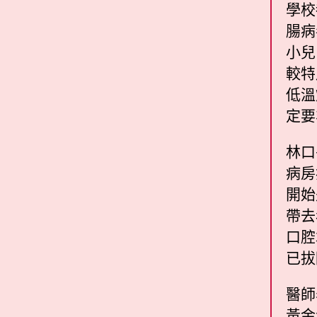
學校
腸病
小兒
較特
低溫
定要
林口
病房
開始
帶去
口腔
已拔
醫師
黃金