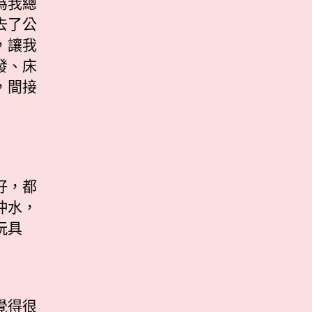
為我總
去了公
，讓我
發、床
，間接
好，都
沖水，
玩具
覺得很