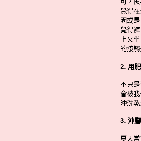
可，換
覺得在
園或是
覺得褲
上又坐
的接觸
2. 用
不只是
會被我
沖洗乾
3. 沖腳
夏天常