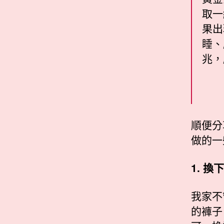
取一
果出
睡、
兆，
順便分
做的一
1. 換
我家不
的褲子