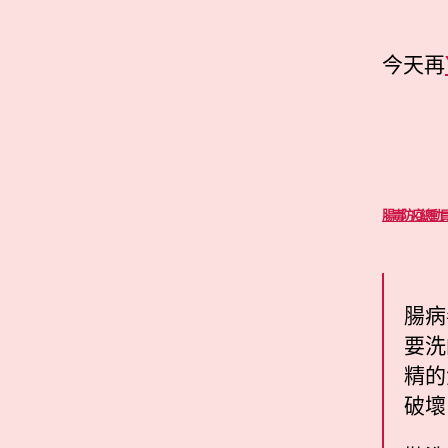
今天再
腸毒防疫總動
腸病
要洗
精的
破壞