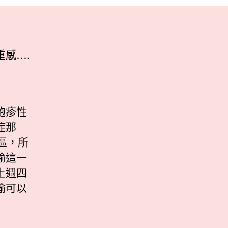
感….
皰疹性
症那
區，所
瑜這一
上週四
瑜可以