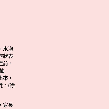
、水泡
症狀表
症前，
抽
出來，
。(徐
，家長