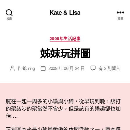
Kate & Lisa
搜尋
選單
分
2008年生活記事
類
姊妹玩拼圖
在
作者:
ring
2008 年 06 月 24 日
有 2 則留言
文
文
〈姊
章
章
妹
作
發
玩
者
佈
拼
日
圖〉
膩在一起一周多的小瑜與小綺，從早玩到晚，該打
期
中
的架該吵的架當然不會少，但是該有的樂趣卻也加
倍….
玩拼圖本來是小瑜最愛做的休閒活動之一，原本每