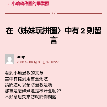
→
小瑜幼稚園的畢業照
在〈姊妹玩拼圖〉中有 2 則留
言
表
amy
示:
2008 年 06 月 30 日02:10:27
看到小瑜過敏的文章
當中有提到用薑煮粥吃
請問這可以預防過敏是嗎
那薑是磨碎煮還是榨汁煮呢??
不好意思突來訪就問你問題