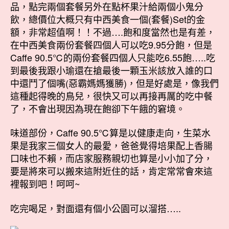
品，點完兩個套餐另外在點杯果汁給兩個小鬼分
飲，總價位大概只有中西美食一個(套餐)Set的金
額，非常超值啊！！不過….飽和度當然也是有差，
在中西美食兩份套餐四個人可以吃9.95分飽，但是
Caffe 90.5℃的兩份套餐四個人只能吃6.55飽…..吃
到最後我跟小瑜還在搶最後一顆玉米該放入誰的口
中還鬥了個嘴(惡霸媽媽獲勝)，但是好處是，像我們
這種起得晚的鳥兒，很快又可以再接再厲的吃中餐
了，不會出現因為現在飽卻下午餓的窘境。
味道部份，Caffe 90.5℃算是以健康走向，生菜水
果是我家三個女人的最愛，爸爸覺得培果配上香腸
口味也不賴，而店家服務親切也算是小小加了分，
要是將來可以搬來這附近住的話，肯定常常會來這
裡報到吧！呵呵~
吃完喝足，對面還有個小公園可以溜搭…..