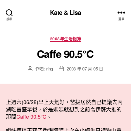
Kate & Lisa
搜尋
選單
分
2008年生活相簿
類
Caffe 90.5℃
作者:
ring
2008 年 07 月 05 日
文
文
章
章
作
發
者
佈
日
上週六(06/28)早上天氣好，爸拔居然自己提議去內
期
湖吃豐盛早餐，於是媽媽就想到之前喬伊蘇大推的
那間
Caffe 90.5℃
。
姐妹倆這天穿了香港阿姨上次在小綺生日禮物中買