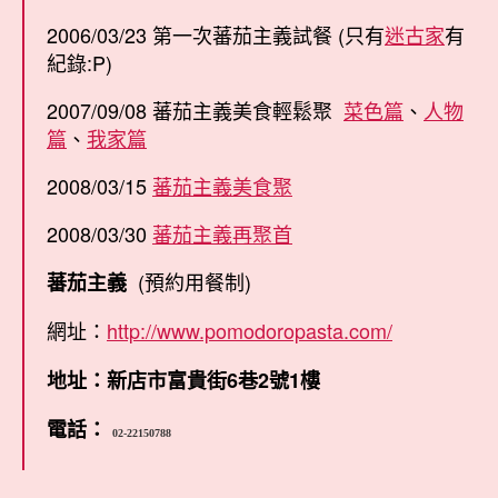
2006/03/23 第一次蕃茄主義試餐 (只有
迷古家
有
紀錄:P)
2007/09/08 蕃茄主義美食輕鬆聚
菜色篇
、
人物
篇
、
我家篇
2008/03/15
蕃茄主義美食聚
2008/03/30
蕃茄主義再聚首
(預約用餐制)
蕃茄主義
網址：
http://www.pomodoropasta.com/
地址：新店市富貴街6巷2號1樓
電話：
02-22150788