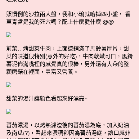
照慣例的沙拉兩大盤，我和小瑜就喀掉四小盤， 香
草青醬是我的死穴嗎？配上什麼愛什麼 @@
前菜…烤甜菜牛肉，上面還鋪滿了馬鈴薯厚片，甜
菜的味道很特別(意外的好吃)，牛肉軟嫩可口，馬鈴
薯泥佈滿嘴裡的感覺真的很棒，另外還有大朵的整
顆磨菇在裡面，豐富又營養。
甜菜的湯汁讓顏色看起來好漂亮~
蕃茄濃湯，以烤熟濾渣後的蕃茄湯為底，加入奶油
及南瓜(?)，看起來濃稠卻因為蕃茄湯底，讓口感非