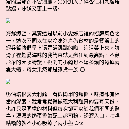
常的濃郁卻不會油膩，另外加入了碎杏仁和九層塔
點綴，味道又更上一級~
海鮮總匯，其實這是以前小雯姊店裡的招牌菜色之
一，這次不同以往以冷凍海產為食材的是餐盤上的
蝦兵蟹將們早上還是活跳跳的呦！這道菜上來，讓
骨子裡超愛海味的我簡直就是瘋狂到最高點，不顧
形象的大啖螃蟹，挑嘴的小綺也不遑多讓的肯掉兩
隻大蝦，母女果然都是識貨一族 😛
奶油培根義大利麵，看似簡單的麵條，味道卻有相
當的深度，我常常覺得做義大利麵真的要有天份，
也許只是同樣的材料但每次卻可以給我們不同的驚
喜，濃濃的奶蛋香氣配上起司粉，滑溜入口，咕嚕
咕嚕的就不小心吸掉了兩小盤 Orz