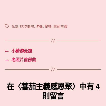
允嘉
,
吃吃喝喝
,
老衛
,
聚餐
,
蕃茄主義
標
籤
←
小綺游泳趣
→
老照片首部曲
在〈蕃茄主義感恩聚〉中有 4
則留言