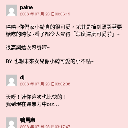
表
paine
示:
2008 年 07 月 23 日00:06:19
嘻嘻~你們家小綺真的很可愛，尤其是撞到頭哭著要
糖吃的時候~看了都令人覺得「怎麼這麼可愛啦」~
很高興這次聚餐唷~
BY 也想未來女兒像小綺可愛的小不點~
表
dj
示:
2008 年 07 月 23 日03:02:08
天呀！連你這次也比快的！
我到現在還無力中orz…
表
鴨馬麻
示:
2008 年 07 月 23 日03:17:47