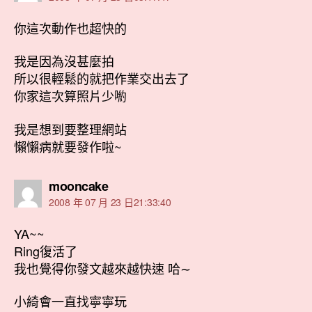
你這次動作也超快的
我是因為沒甚麼拍
所以很輕鬆的就把作業交出去了
你家這次算照片少喲
我是想到要整理網站
懶懶病就要發作啦~
表
mooncake
示:
2008 年 07 月 23 日21:33:40
YA~~
Ring復活了
我也覺得你發文越來越快速 哈∼
小綺會一直找寧寧玩