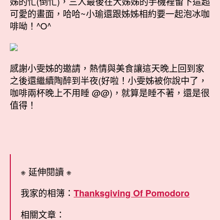
姊的忙(倒忙)，三人最後在大姊姊的手機裡留下這超
可愛的畫面，哈哈~小瑜還跟姊姊相約要一起泡冰咖
啡呦！^O^
感謝小雯姊的邀請，熱情與美食讓這天晚上回到家
之後還繼續陶醉到半夜(好啦！小雯姊被你說中了，
咖啡兩杯晚上不用睡 @@)，就算是睡不著，還是很
值得！
※ 延伸閱讀 ※
我家的相簿：
Thanksgiving Of Pomodoro
相關文章：