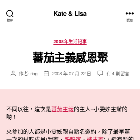
Kate & Lisa
搜尋
選單
分
2008年生活記事
類
蕃茄主義感恩聚
在
作者:
ring
2008 年 07 月 22 日
有 4 則留言
文
文
〈蕃
章
章
茄
作
發
主
者
佈
義
日
感
不同以往，這次是
期
蕃茄主義
的主人–小雯姊主辦的
恩
喲！
聚〉
中
來參加的人都是小雯姊親自點名邀約，除了最早第
一次的試吃成員(我家、
鴨鴨家
、
迷古家
)，還有新的