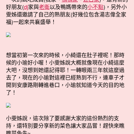
好朋友(
dj
家與
老衛
以及鴨媽帶來的
小不點
)，另外小
雯姊還邀請了自己的熟朋友(好幾位包含湯志偉全家
福)一起來共襄盛舉！
想當初第一次來的時候，小綺還在肚子裡呢！那時
候的小瑜好小喔！小雯姊說大概就像現在小綺這麼
大吧，沒想到她還記得耶！一轉眼兩三年就這麼過
去了，現在的小瑜對這裡已經熟到不行，連車子才
開到安康路剛轉進巷口，小瑜就知道今天的目的地
了！
小雯姊說，這次除了要感謝大家的這份熱烈的支
持，還特別要分享新的菜色讓大家品嘗！趕快來瞧
瞧菜色先~