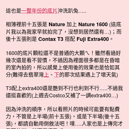
這也是
一整年份的底片
沖洗趴兔…..
相簿裡前十五張是
加上
(這底
Nature
Nature 1600
片我以為我家早就拍完了，沒想到居然還有…)；而
後十五張則是
搭配
。
Contax T3
Fuji Extra400
1600的底片顆粒還不是普通的大顆ㄟ！雖然看過好
幾次還是看不習慣，不過因為裡面很多都是在昏暗
的室內拍的，所以感覺上使用後的效果也是恰如其
分(難得去翡翠灣
上
、
下
的那次結果遇上了壞天氣)
T3配上extra400還是艷到不行也利到不行…..不過我
還挺喜歡的(上週去Costco又補了一調extra400…)
因為沖洗的順序，所以看照片的時候可能要有點費
力，不管是上半場(前十五張)，或是下半場(後十五
張)，都請自動用倒敘法吧！噗….人家也是上傳完才