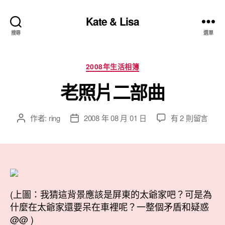
Kate & Lisa
搜尋
選單
分
2008年生活相簿
類
老照片二部曲
在
作者:
ring
2008 年 08 月 01 日
有 2 則留言
文
文
〈老
章
章
照
作
發
片
者
佈
二
日
部
期
曲〉
(上圖：我猜這背景應該是屏東的太爺家吧？可是為
中
什麼在太爺家還要呆在車裡呢？一整個矛盾和疑惑
@@ )