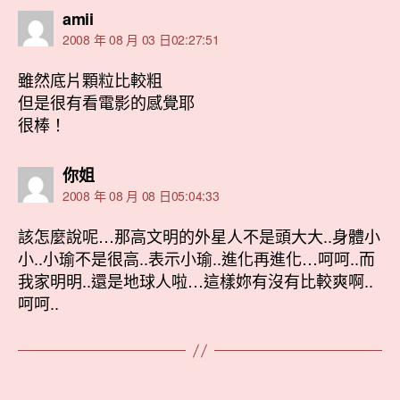
表
amii
示:
2008 年 08 月 03 日02:27:51
雖然底片顆粒比較粗
但是很有看電影的感覺耶
很棒！
表
你姐
示:
2008 年 08 月 08 日05:04:33
該怎麼說呢…那高文明的外星人不是頭大大..身體小
小..小瑜不是很高..表示小瑜..進化再進化…呵呵..而
我家明明..還是地球人啦…這樣妳有沒有比較爽啊..
呵呵..