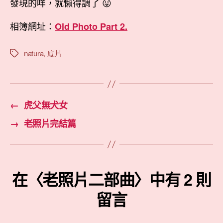
發現的咩，就懶得調了 😛
相簿網址：
Old Photo Part 2.
natura
,
底片
標
籤
←
虎父無犬女
→
老照片完結篇
在〈老照片二部曲〉中有 2 則
留言