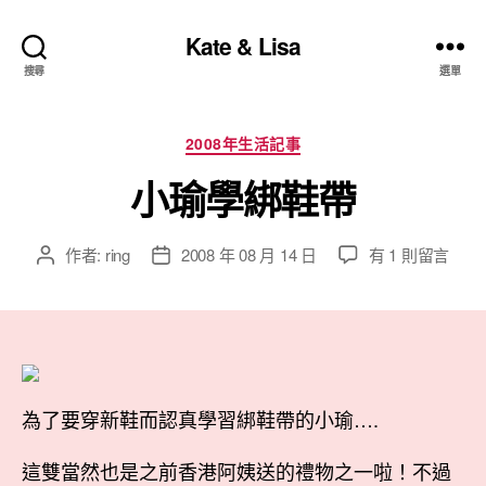
Kate & Lisa
搜尋
選單
分
2008年生活記事
類
小瑜學綁鞋帶
在
作者:
ring
2008 年 08 月 14 日
有 1 則留言
文
文
〈小
章
章
瑜
作
發
學
者
佈
綁
日
鞋
期
帶〉
為了要穿新鞋而認真學習綁鞋帶的小瑜….
中
這雙當然也是之前香港阿姨送的禮物之一啦！不過