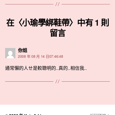
在〈小瑜學綁鞋帶〉中有 1 則
留言
表
你姐
示:
2008 年 08 月 14 日07:46:48
通常懶的人ㄝ是較聰明的..真的..相信我..