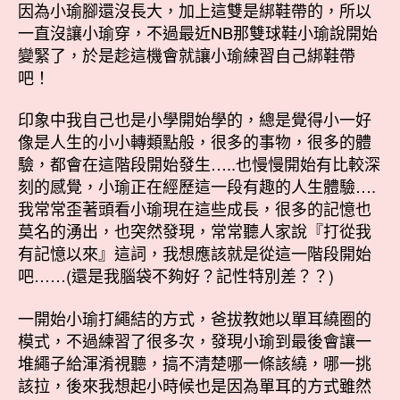
因為小瑜腳還沒長大，加上這雙是綁鞋帶的，所以
一直沒讓小瑜穿，不過最近NB那雙球鞋小瑜說開始
變緊了，於是趁這機會就讓小瑜練習自己綁鞋帶
吧！
印象中我自己也是小學開始學的，總是覺得小一好
像是人生的小小轉類點般，很多的事物，很多的體
驗，都會在這階段開始發生…..也慢慢開始有比較深
刻的感覺，小瑜正在經歷這一段有趣的人生體驗….
我常常歪著頭看小瑜現在這些成長，很多的記憶也
莫名的湧出，也突然發現，常常聽人家說『打從我
有記憶以來』這詞，我想應該就是從這一階段開始
吧……(還是我腦袋不夠好？記性特別差？？)
一開始小瑜打繩結的方式，爸拔教她以單耳繞圈的
模式，不過練習了很多次，發現小瑜到最後會讓一
堆繩子給渾淆視聽，搞不清楚哪一條該繞，哪一挑
該拉，後來我想起小時候也是因為單耳的方式雖然