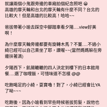
就讓兩個小鬼跟旁邊的車廂拍個紀念照吧 😀
高雄的摩天輪和台北的摩天輪有什麼不同？台北的
比較大！但是高雄的比較高！哈哈~~
爸拔帶著小瑜去踩空中腳踏車看夕陽….view好美
啊！
為什麼摩天輪旁邊都要有旋轉木馬？不董….不過小
綺已經可以自己乘坐了耶，讚喔~~(當然媽媽躲在旁
邊扶著滴)
夕陽西下，飢腸轆轆的四人決定到樓下的日本館用
餐….選了咖哩飯，可惜味道不怎樣 @@
吃飽喝足的小綺，耍寶嚕！對了，小綺已經會比YA
了呦~~~
吃飽後，因為小瑜看到早些時候爸拔剪髮，說他也