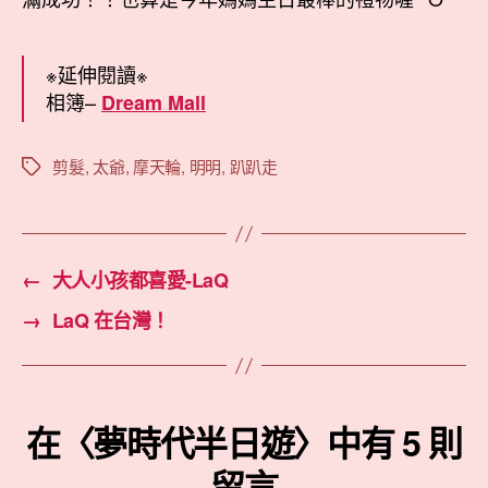
※延伸閱讀※
相簿–
Dream Mall
剪髮
,
太爺
,
摩天輪
,
明明
,
趴趴走
標
籤
←
大人小孩都喜愛-LaQ
→
LaQ 在台灣！
在〈夢時代半日遊〉中有 5 則
留言