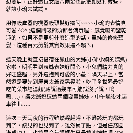
想要剪，正好這位女版八兩金也該把頭髮打薄些，
就讓小瑜去試試。
用像吸塵器的機器吸頭髮好癢阿~~~~小瑜的表情真
可愛 ^O^ (這個刷吸的頭都會消毒喔，感覺吸的蠻乾
淨的，如果不是要剪什麼造型的話，單純的修修頭
髮，這種百元剪髮其實效果還不賴ㄟ)
這天晚上就直接借宿在鳳山的大姊(小瑜小綺的姨媽)
家啦，明明看到表姊表妹好開心，小鬼們精力真的
好旺盛喔，另外還抱到可愛的小蔓，隔天早上，當
然還是要先到屏東太爺家晃晃啦，吃了全世界最好
吃的菜市場湯麵(聽說過幾年可能就沒了說，嗚
嗚….)，讓太爺逗逗這兩個耍寶姊妹，中午過後才驅
車往北…..
這次三天兩夜的行程雖然趕趕趕，不過該玩的都玩
到了，該見的也見到了，雖然累了點，但是任務圓
滿成功！！也算是今年媽媽生日最棒的禮物喔 ^O^