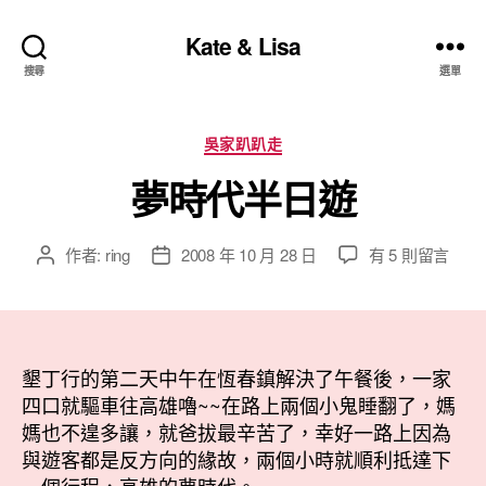
Kate & Lisa
搜尋
選單
分
吳家趴趴走
類
夢時代半日遊
在
作者:
ring
2008 年 10 月 28 日
有 5 則留言
文
文
〈夢
章
章
時
作
發
代
者
佈
半
日
日
墾丁行的第二天中午在恆春鎮解決了午餐後，一家
期
遊〉
四口就驅車往高雄嚕~~在路上兩個小鬼睡翻了，媽
中
媽也不遑多讓，就爸拔最辛苦了，幸好一路上因為
與遊客都是反方向的緣故，兩個小時就順利抵達下
一個行程，高雄的夢時代。