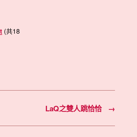
t
(共18
LaQ之雙人跳恰恰
→