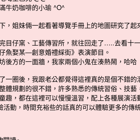
滿牛奶咖啡的小瑜 ^O^
下，姐妹倆一起看著導覽手冊上的地圖研究了起來
完目仔窯、工藝傳習所，就往回走了…..去看十
仔魚娶某—創意婚禮綵街》表演節目。
坊後方的一面牆，我家兩個小鬼在湊熱鬧，哈哈
了一圈後，我跟老公都覺得這裡真的是個不錯的
整體規劃的很不錯，許多熟悉的傳統習俗、技藝
童趣，都在這裡可以慢慢溫習，配上各種展演活
體驗活動，時間充裕些的話真的可以體驗更多的傳
伸閱讀※