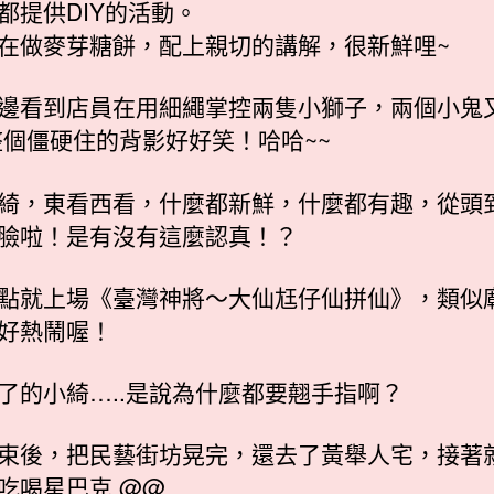
都提供DIY的活動。
在做麥芽糖餅，配上親切的講解，很新鮮哩~
邊看到店員在用細繩掌控兩隻小獅子，兩個小鬼
整個僵硬住的背影好好笑！哈哈~~
綺，東看西看，什麼都新鮮，什麼都有趣，從頭
臉啦！是有沒有這麼認真！？
點就上場《臺灣神將〜大仙尪仔仙拼仙》，類似
好熱鬧喔！
了的小綺…..是說為什麼都要翹手指啊？
束後，把民藝街坊晃完，還去了黃舉人宅，接著
吃喝星巴克 @@