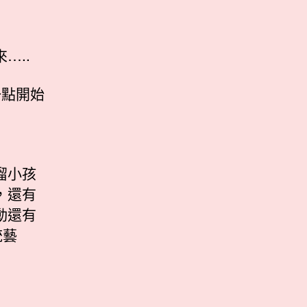
…..
一點開始
溜小孩
，還有
動還有
統藝