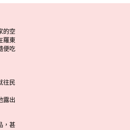
家的空
在羅東
隨便吃
就往民
他露出
品，甚