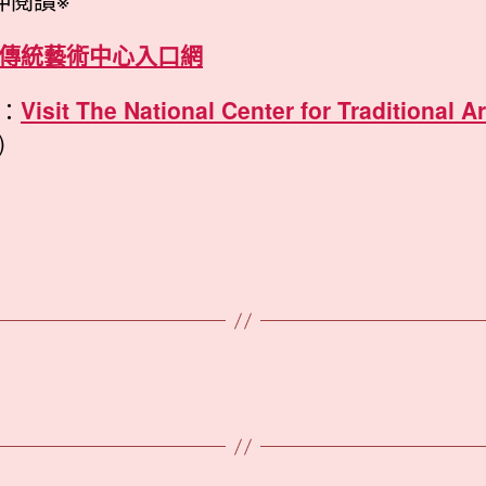
傳統藝術中心入口網
：
Visit The National Center for Traditional Ar
)