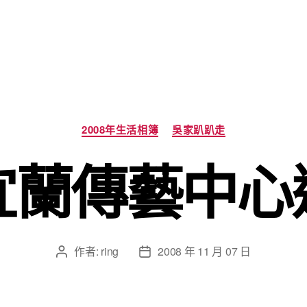
分
2008年生活相簿
吳家趴趴走
類
宜蘭傳藝中心
作者:
ring
2008 年 11 月 07 日
文
文
章
章
作
發
者
佈