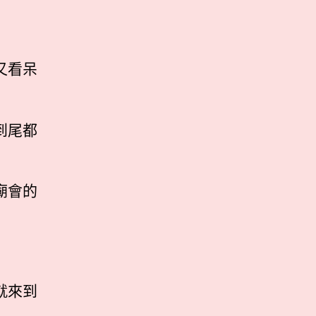
又看呆
到尾都
廟會的
就來到