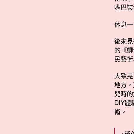
嘴巴裝
休息一
後來晃
的《鯽
民藝街
大致晃
地方，
兒時的
DIY
術。
※延