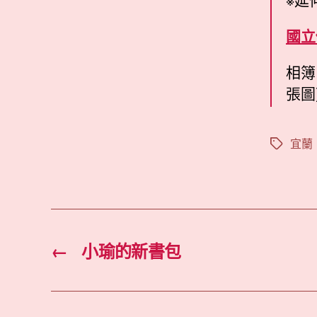
國立
相簿
張圖
宜蘭
標
籤
←
小瑜的新書包