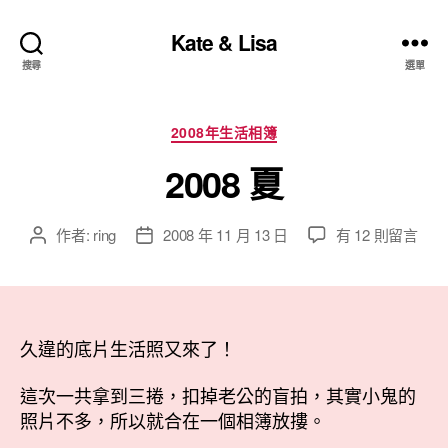
Kate & Lisa
搜尋
選單
分
2008年生活相簿
類
2008 夏
在
作者:
ring
2008 年 11 月 13 日
有 12 則留言
文
文
〈2008
章
章
夏〉
作
發
中
者
佈
日
久違的底片生活照又來了！
期
這次一共拿到三捲，扣掉老公的盲拍，其實小鬼的
照片不多，所以就合在一個相簿放摟。