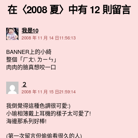
在〈2008 夏〉中有 12 則留言
表
我是10
示:
2008 年 11 月 14 日11:56:13
BANNER上的小綺
整個「ㄏㄤ\ ㄌㄧㄣ」
肉肉的臉真想咬一口
表
２
示:
2008 年 11 月 15 日21:59:14
我倒覺得這種色調很可愛:)
小瑜相簿戴上耳機的樣子太可愛了!
海邊那系列好棒!
(第一次留言但偷偷看很久的人)