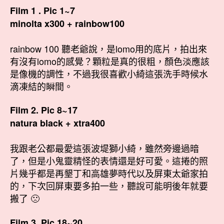
Film 1 . Pic 1~7
minolta x300 + rainbow100
rainbow 100 聽老爺說，是lomo用的底片，拍出來
有沒有lomo的感覺？顆粒是真的很粗，顏色淡應該
是像機的調性，不過我很喜歡小綺這張洗手時候水
滴凍結的瞬間。
Film 2. Pic 8~17
natura black + xtra400
我跟老公都最愛這張波堤獅小綺，雖然旁邊過暗
了，但是小鬼靈精怪的表情還是好可愛。這捲的照
片幾乎都是再墾丁和高雄夢時代以及屏東太爺家拍
的，下次回屏東要多拍一些，聽說可能明後年就要
搬了 🙁
Film 3. Pic 18~20