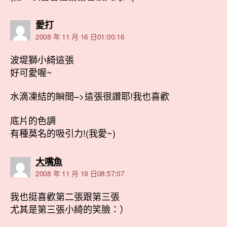
表
愛打
示:
2008 年 11 月 16 日01:00:16
波堤獅小綺這張
好可愛喔~
水滴凍結的瞬間–>這張很讚耶!我也喜歡
底片的色調
有種莫名的吸引力!(我愛~)
表
大嘴魚
示:
2008 年 11 月 19 日08:57:07
我也挺喜歡第二張跟第三張
尤其是第三張小綺的笑臉：）