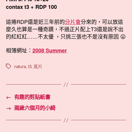
contax t3 + RDP 100
這捲RDP還是近三年前的
分片會
分來的，可以放這
麼久也算是一種奇蹟，不過正片配上T3還是說不出
的紅紅紅……不太優 ，只挑三張也不是沒有原因 😛
相簿網址：
2008 Summer
natura
,
t3
,
底片
標
籤
←
有趣的剪貼紙書
→
兩歲六個月的小綺