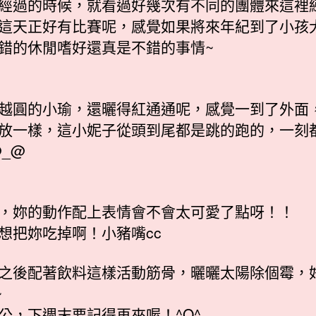
經過的時候，就看過好幾次有不同的團體來這裡
這天正好有比賽呢，感覺如果將來年紀到了小孩
錯的休閒嗜好還真是不錯的事情~
越圓的小瑜，還曬得紅通通呢，感覺一到了外面
放一樣，這小妮子從頭到尾都是跳的跑的，一刻
@_@
，妳的動作配上表情會不會太可愛了點呀！！
想把妳吃掉啊！小豬嘴cc
之後配著飲料這樣活動筋骨，曬曬太陽除個霉，
~
公，下週末要記得再來喔！^O^