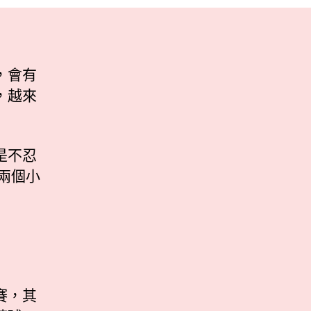
，會有
，越來
是不忍
著兩個小
賽，其