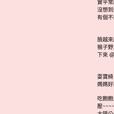
實平常
沒想到
有個不
臉越來
猴子野
下來 
耍寶綺
媽媽好
吃飽飽
壓~~~
太陽公