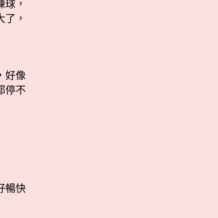
練球，
大了，
，好像
都停不
好暢快