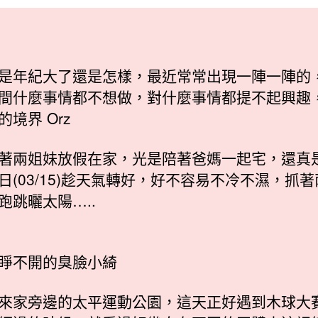
日
期
是年紀大了還是怎樣，最近常常出現一陣一陣的
間什麼事情都不想做，對什麼事情都提不起興趣
的境界 Orz
著兩姐妹放假在家，光是陪著爸媽一起宅，還真
日(03/15)趁天氣轉好，好不容易不冷不濕，抓
跑跳曬太陽…..
睜不開的臭臉小綺
來家旁邊的太平運動公園，這天正好遇到木球大