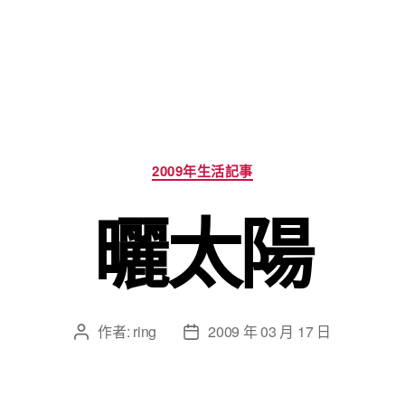
分
2009年生活記事
類
曬太陽
作者:
ring
2009 年 03 月 17 日
文
文
章
章
作
發
者
佈