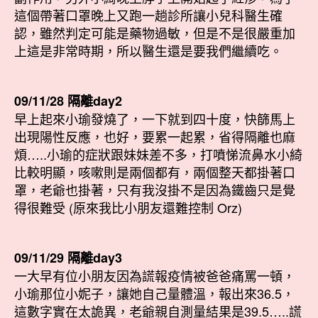
這個帶著口罩晚上又跑一趟診所讓小兒科醫生確
認，雖然判定可能是藥物過敏，但是不是很嚴重加
上這是非常時期，所以醫生還是要我們繼續吃。
09/11/28 隔離day2
早上起來小瑜發燒了，一下就到四十度，快篩馬上
出現陽性反應，也好，要累一起累，省得隔離也麻
煩…..小瑜的症狀跟妹妹差不多，打噴悌流鼻水小綺
比較明顯，咳嗽則是兩個都有，兩個整天都掛著口
罩，老爺也掛著，只有我沒掛不是因為鐵齒只是覺
得很難受 (原來我比小朋友還難控制 Orz)
09/11/29 隔離day3
一大早有位小朋友因為謊報疫情被爸爸痛罵一頓，
小瑜那位小妮子，讓她自己量體溫，報出來36.5，
這數字實在太詭異，老爺親自測量結果是39.5…..謊