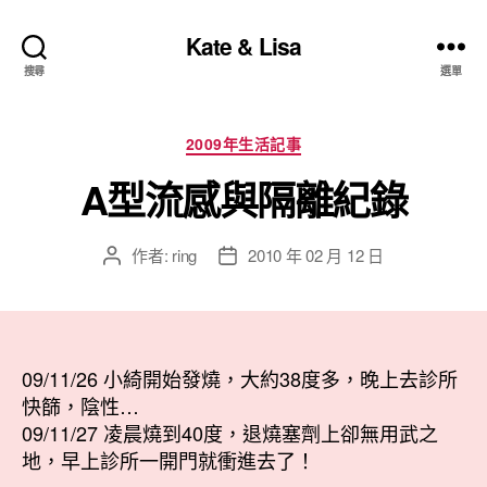
Kate & Lisa
搜尋
選單
分
2009年生活記事
類
A型流感與隔離紀錄
作者:
ring
2010 年 02 月 12 日
文
文
章
章
作
發
者
佈
日
09/11/26 小綺開始發燒，大約38度多，晚上去診所
期
快篩，陰性…
09/11/27 凌晨燒到40度，退燒塞劑上卻無用武之
地，早上診所一開門就衝進去了！