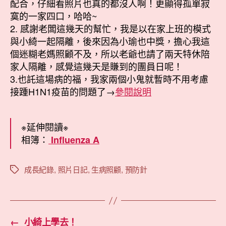
配合，仔細看照片也真的都沒人啊！更顯得孤單寂
寞的一家四口，哈哈~
2. 感謝老闆這幾天的幫忙，我是以在家上班的模式
與小綺一起隔離，後來因為小瑜也中獎，擔心我這
個迷糊老媽照顧不及，所以老爺也請了兩天特休陪
家人隔離，感覺這幾天是賺到的團員日呢！
3.也託這場病的福，我家兩個小鬼就暫時不用考慮
接踵H1N1疫苗的問題了→
參閱說明
※延伸閱讀※
相簿：
Influenza A
成長紀錄
,
照片日記
,
生病照顧
,
預防針
標
籤
←
小綺上學去！