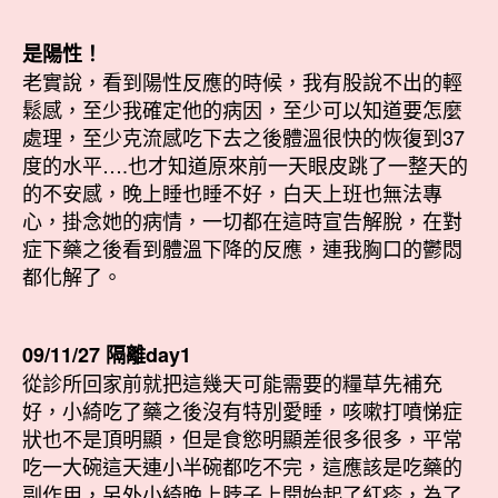
是陽性！
老實說，看到陽性反應的時候，我有股說不出的輕
鬆感，至少我確定他的病因，至少可以知道要怎麼
處理，至少克流感吃下去之後體溫很快的恢復到37
度的水平….也才知道原來前一天眼皮跳了一整天的
的不安感，晚上睡也睡不好，白天上班也無法專
心，掛念她的病情，一切都在這時宣告解脫，在對
症下藥之後看到體溫下降的反應，連我胸口的鬱悶
都化解了。
09/11/27 隔離day1
從診所回家前就把這幾天可能需要的糧草先補充
好，小綺吃了藥之後沒有特別愛睡，咳嗽打噴悌症
狀也不是頂明顯，但是食慾明顯差很多很多，平常
吃一大碗這天連小半碗都吃不完，這應該是吃藥的
副作用，另外小綺晚上脖子上開始起了紅疹，為了