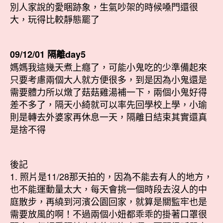
別人家說的愛睏跡象，生氣吵架的時候嗓門還很
大，玩得比較靜態罷了
09/12/01 隔離day5
媽媽我這幾天煮上癮了，可能小鬼吃的少準備起來
只要考慮兩個大人就方便很多，到是因為小鬼還是
需要體力所以燉了菇菇雞湯補一下，兩個小鬼好得
差不多了，隔天小綺就可以率先回學校上學，小瑜
則是轉去外婆家再休息一天，隔離日結束其實還真
是捨不得
後記
1. 照片是11/28那天拍的，因為不能去有人的地方，
也不能運動量太大，每天會挑一個時段去沒人的中
庭散步，再繞到河濱公園回家，就算是關監牢也是
需要放風的啊！不過兩個小妞都乖乖的掛著口罩很