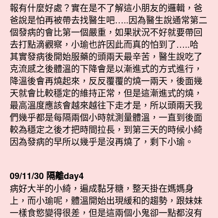
報有什麼好處？實在是不了解這小朋友的邏輯，爸
爸說是怕再被帶去找醫生吧…..因為醫生說通常第二
個發病的會比第一個嚴重，如果狀況不好就要帶回
去打點滴觀察，小瑜也許因此而真的怕到了…..哈
其實發病後開始服藥的頭兩天最辛苦，醫生說吃了
克流感之後體溫的下降會是以漸進式的方式進行，
降溫後會再燒起來，反反覆覆的燒一兩天，後面幾
天就會比較穩定的維持正常，但是這漸進式的燒，
最高溫度應該會越來越往下走才是，所以頭兩天我
們幾乎都是每隔兩個小時就測量體溫，一直到後面
較為穩定之後才把時間拉長，到第三天的時候小綺
因為發病的早所以幾乎是沒再燒了，剩下小瑜。
09/11/30 隔離day4
病好大半的小綺，遍成黏牙糖，整天掛在媽媽身
上，而小瑜呢，體溫開始出現緩和的趨勢，跟妹妹
一樣食慾變得很差，但是這兩個小鬼卻一點都沒有