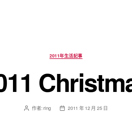
分
2011年生活記事
類
011 Christm
作者:
ring
2011 年 12 月 25 日
文
文
章
章
作
發
者
佈