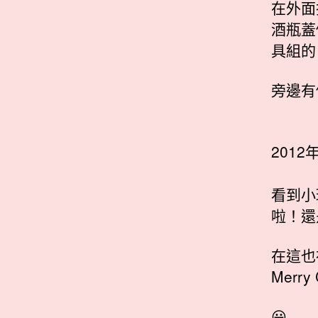
在外面
酒瓶蓋
具組的
旁邊有
201
看到小
啦！還
在這也
Merry 
😀