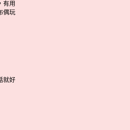
，有用
布偶玩
話就好