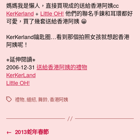
媽媽我是懶人，直接買現成的送給香港阿姨cc
KerKerland
+
Little OH!
他們的聯名手鍊和耳環都好
可愛，買了幾套送給香港阿姨 😀
KerKerland鑰匙圈…看到那個拍照女孩就想起香港
阿姨呢！
※延伸閱讀※
2006-12-31
送給香港阿姨的禮物
KerKerLand
Little OH!
禮物
,
縫紉
,
舞鈴
,
香港阿姨
標
籤
←
2013蛇年春節