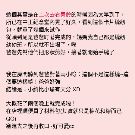
中
這個其實是在
上次去看舞鈴
的時候因為太早到了，
所已在中正紀念堂內晃了好久，看到這個卡片縫紉
包，就買了幾個來試作
從頭到尾是爸爸盯著完成的，媽媽我自己都是縫紉
幼幼班，所以就不出場了，噗
爸爸先幫他們把形狀剪好，接著就開始手縫了…
我在房間聽到爸爸對著兩小唸：這個不是這樣縫~這
個要這樣縫！爸爸好強
結論是：小綺比小瑜有天分 XD
大概花了兩個晚上就完成啦！
在店裡順便買了材料包(其實就只是棉花和線而已
QQ)
塞進去之後再收口~好可愛cc