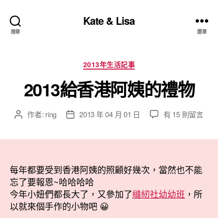
Kate & Lisa
搜尋
選單
分
2013年生活記事
類
2013給香港阿姨的禮物
在
作者:
ring
2013 年 04 月 01 日
有 15 則留言
文
文
〈2013
章
章
給
作
發
香
者
佈
港
日
阿
每年都要受到香港阿姨的照顧好幾次，當然也不能
期
姨
忘了要報恩~哈哈哈哈
的
今年小妞們都長大了，又參加了
縫紉社幼幼班
，所
禮
以就來個手作的小物吧 😀
物〉