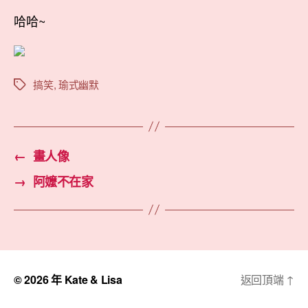
哈哈~
搞笑
,
瑜式幽默
標
籤
←
畫人像
→
阿嬤不在家
© 2026 年
Kate & Lisa
返回頂端
↑