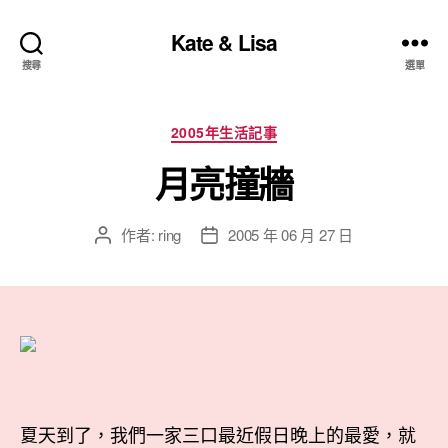
Kate & Lisa
搜尋
選單
分
2005年生活記事
類
月亮撞牆
作者:
ring
2005 年 06 月 27 日
文
文
章
章
作
發
者
佈
日
期
夏天到了，我們一家三口最近假日晚上的最愛，就