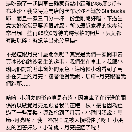
是吃飽了一起開車去離家有點小距離的85度C買卡
布冰沙，我覺得這間店的卡布冰沙不遜於Starbucks
耶！而且一家三口分一杯，份量剛剛好喔，不過生
意太好常常需要等很討厭，所以最近家裡的像機常
常出現一些再85度C等待的時候拍的照片，只是都
有點瑣碎，就沒拿出來分享摟~
不過這跟月亮什麼關係呢？其實是我們一家開車去
買冰沙的路沙發生的趣事，我們坐在車上，我跟小
瑜兩個討論著車窗外的景色，這時候小瑜看到了高
掛在天上的月亮，接著他對我說：馬麻~月亮跟著我
們跑耶…..
哈哈~小朋友的形容真是有趣，因為車子在行進的關
係所以感覺月亮是跟著我們在跑一樣，接著因為經
過了一些高樓，導致檔到了月亮，小瑜問我說：馬
麻~月亮呢？ 我回答說：是被大樓檔住了呀！ 小朋
友的回答好妙，小瑜說：月亮撞牆了啦！