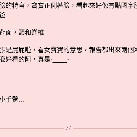
臉的特寫，寶寶正側著臉，看起來好像有點國字
爸
背面，頭和脊椎
張是屁屁啦，看女寶寶的意思，報告都出來兩個X
麼好看的阿，真是-____-
小手臂…