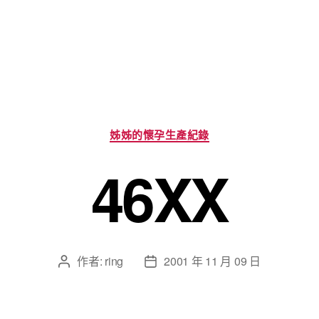
分
姊姊的懷孕生產紀錄
類
46XX
作者:
ring
2001 年 11 月 09 日
文
文
章
章
作
發
者
佈