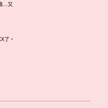
臉…又
X了，