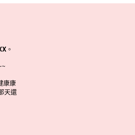
XX
。
~
健康康
那天還