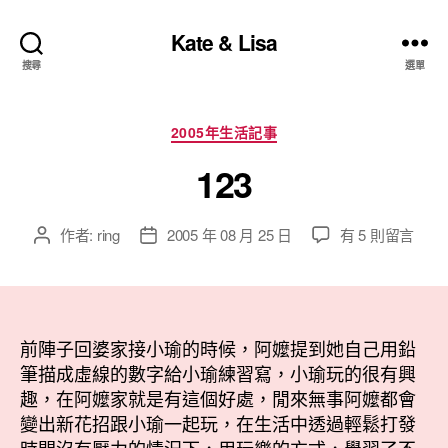
Kate & Lisa
搜尋
選單
分
2005年生活記事
類
123
在
作者:
ring
2005 年 08 月 25 日
有 5 則留言
文
文
〈123〉
章
章
中
作
發
者
佈
日
前陣子回婆家接小瑜的時候，阿嬤提到她自己用鉛
期
筆描成虛線的數字給小瑜練習寫，小瑜玩的很有興
趣，在阿嬤家就是有這個好處，閒來無事阿嬤都會
變出新花招跟小瑜一起玩，在生活中透過輕鬆打發
時間沒有壓力的情況下，用玩樂的方式，學習了不