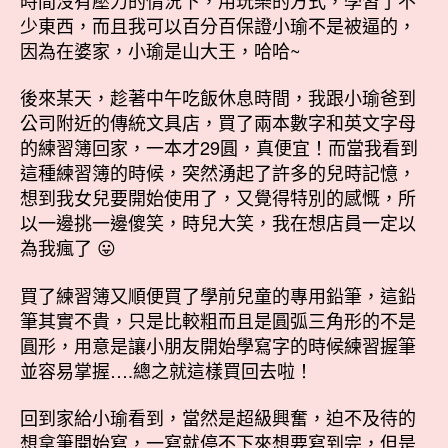
少東西，而且我可以百分百保證小瑜不是被逼的，
因為在婆家，小瑜是山大王，哈哈~
後來某天，趁著中午吃飯休息時間，我跟小瑜爸到
公司附近的傳統文具店，買了兩本數字和英文字母
的練習簿回家，一本才29圓，真便宜！而當我看到
這種練習簿的時候，突然湧起了許多的兒時記憶，
想到我女兒要開始使用了，又覺得特別的感慨，所
以一邊挑一邊傻笑，時兒大笑，我在想店員一定以
為我瘋了 😛
買了練習簿又順便買了學前兒童的專用鉛筆，這鉛
筆其實不貴，只是比較粗而且是圓弧三角形的不是
圓形，用意是讓小朋友開始學寫字的時候練習握筆
並容易掌握….總之就這樣買回去啦！
回到家給小瑜看到，當然是超級興奮，迫不及待的
想拿筆開始寫，一寫就停不下來想要寫到完，但是