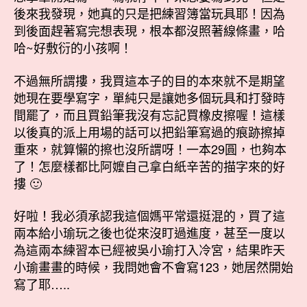
後來我發現，她真的只是把練習簿當玩具耶！因為
到後面趕著寫完想表現，根本都沒照著線條畫，哈
哈~好敷衍的小孩啊！
不過無所謂摟，我買這本子的目的本來就不是期望
她現在要學寫字，單純只是讓她多個玩具和打發時
間罷了，而且買鉛筆我沒有忘記買橡皮擦喔！這樣
以後真的派上用場的話可以把鉛筆寫過的痕跡擦掉
重來，就算懶的擦也沒所謂呀！一本29圓，也夠本
了！怎麼樣都比阿嬤自己拿白紙辛苦的描字來的好
摟 🙂
好啦！我必須承認我這個媽平常還挺混的，買了這
兩本給小瑜玩之後也從來沒盯過進度，甚至一度以
為這兩本練習本已經被吳小瑜打入冷宮，結果昨天
小瑜畫畫的時候，我問她會不會寫123，她居然開始
寫了耶…..