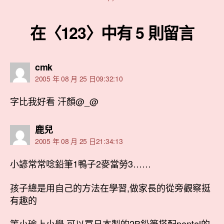
在〈123〉中有 5 則留言
表
cmk
示:
2005 年 08 月 25 日09:32:10
字比我好看 汗顏@_@
表
鹿兒
示:
2005 年 08 月 25 日21:34:13
小諺常常唸鉛筆1鴨子2麥當勞3……
孩子總是用自己的方法在學習,做家長的從旁觀察挺
有趣的
等小瑜上小學,可以買日本製的2B鉛筆搭配pentel的