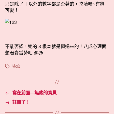
只是除了 1 以外的數字都是歪著的，挖哈哈~有夠
可愛！
不能否認，她的 3 根本就是倒過來的！八成心理面
想著麥當勞吧 @@
塗鴉
標
籤
←
寫在前面—無緣的寶貝
→
註冊了！