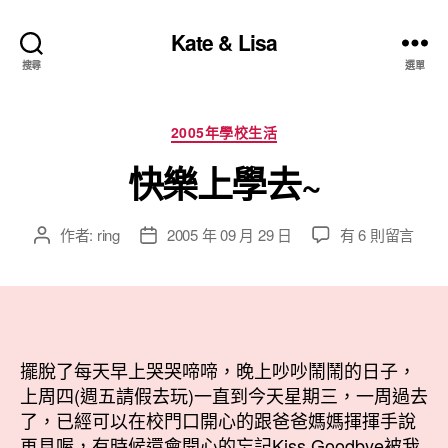
Kate & Lisa
搜尋
選單
分
2005年學校生活
類
快樂上學去~
在
作者:
ring
2005 年 09 月 29 日
有 6 則留言
文
文
〈快
章
章
樂
作
發
上
者
佈
學
日
去
期
~〉
擺脫了每天早上哭哭啼啼，晚上吵吵鬧鬧的日子，
中
上周四(週五請假去玩)一直到今天星期三，一周過去
了，已經可以在校門口開心的跟爸爸媽媽揮揮手說
再見喔，有時候還會開心的忘記Kiss Goodbye被我