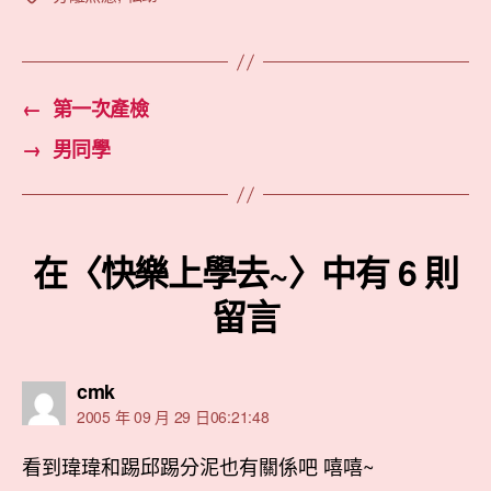
籤
←
第一次產檢
→
男同學
在〈快樂上學去~〉中有 6 則
留言
表
cmk
示:
2005 年 09 月 29 日06:21:48
看到瑋瑋和踢邱踢分泥也有關係吧 嘻嘻~