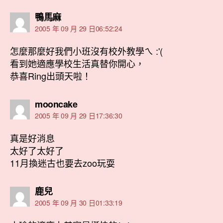
表
鴨馬麻
示:
2005 年 09 月 29 日06:52:24
怎麼那麼好我們小班沒有校外教學ㄟ :'(
看到她適應學校生活真替你開心，
恭喜Ring出頭天啦！
表
mooncake
示:
2005 年 09 月 29 日17:36:30
真是好消息
太好了太好了
11月換迷古也要去zoo玩耍
表
鹿兒
示:
2005 年 09 月 30 日01:33:19