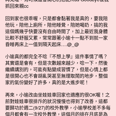
抓回來親cc
回到家也很乖喔，只是都會黏著我是真的，要我陪
他玩，陪他上廁所，陪他睡覺，陪她喝奶，搞的我
這個媽幾乎快要沒有自由時間了，加上最近我身體
比較不舒服又累，常常跟著小瑜十一點不到就一家
昏睡再床上一值到隔天起床….@_@
小瑜真的都完全不唸『不想上學』這件事情了嗎？
其實還是會有，但是次數越來越少，唸一下，然後
繼續講別的，可能有點變成習慣了，但是心情上都
是很開心也不會胡亂哭甚至無理取鬧的地步，整個
家的氣份變好了許多，真的是大進步呢！
再來，小瑜改由坐娃娃車回家也適應的很OK喔！之
前對娃娃車很排斥的狀況慢慢也得到了改善，這都
要歸功於週二(9/27)的校外教學，小瑜學校差不多每
個月都會有一次校外教學，這個月的排在月底是為