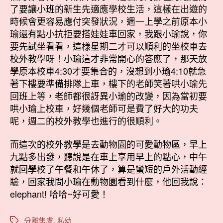
了要讓小班的新生先適應學校生活，這樣在出遊的
時候會更容易應付突發狀況，週一上學之前原本小
瑜還有點小抗拒要搭娃娃車回家，我跟小瑜說，你
要先試坐看看，這樣星期二才可以順利的坐校車去
校外教學呀！小瑜這才非常開心的答應了，那天放
學原本校車4:30才要集合的，沒想到小瑜4:10就急
著下樓要準備排隊上車，樓下的老師笑著哄小瑜先
回班上等，老師都很訝異小瑜的改變，因為當初要
哄小瑜上校車，好幾個老師可是費了好大的功夫
呢，週二的校外教學也進行的很順利。
而這次的校外教學是去動物園的可愛動物區，早上
九點多出發，聽說是在車上享用早上的點心，中午
就回學校了午餐和午休了，算是蠻短的戶外活動經
驗，回家我問小瑜在動物園看到什麼，他回我說：
elephant! 哈哈~好可愛！
分離焦慮
,
私幼
標