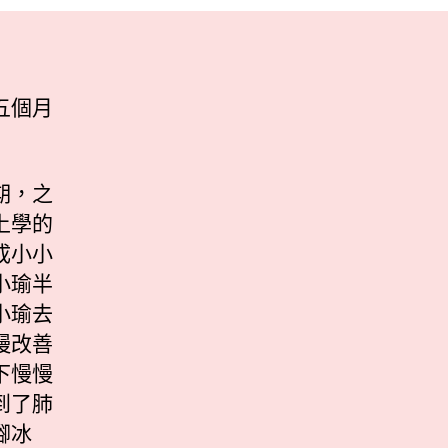
五個月
期，之
上學的
成小小
小瑜半
小瑜去
慢改善
下慢慢
到了肺
腳冰