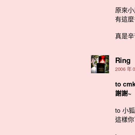
原來小
有這麼
真是辛
Ring
示
2006 年 0
to cmk
謝謝~
to 小狐
這樣你