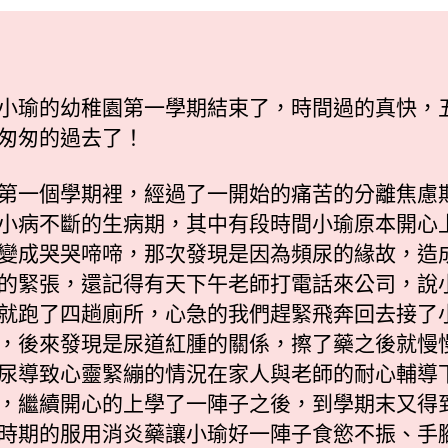
期
日
期
期
末
報
小瑜的幼稚園第一學期結束了，時間過的真快，
告〉
匆匆的過去了！
中
第一個學期裡，經過了一開始的痛苦的分離焦慮
小病不斷的生病期，其中有段時間小瑜原本開心
變成哭哭啼啼，那次發現是因為頻尿的緣故，造
的緊張，還記得有天下午老師打電話來公司，說
就跑了四趟廁所，心急的我們趕緊飛奔回去接了
，後來發現是尿道紅腫的關係，擦了藥之後就慢
尿導致心靈緊繃的情況在家人與老師的耐心輔導
，繼續開心的上學了一陣子之後，到學期末又得
時期的服用消炎藥讓小瑜好一陣子食慾不振、手