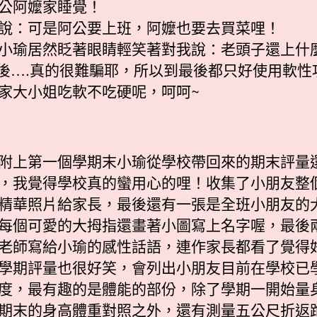
公阿嬤家睡覺！
說：可是阿公要上班，阿嬤也要去買菜哩！
小瑜居然眨著眼睛輕笑著對我說：老頭子還上什
 後….真的很難騙耶，所以到最後都只好使用軟性
家大小姐吃軟不吃硬呢，呵呵~
附上第一個學期末小瑜從學校帶回來的期末評量
，我覺得學校真的蠻用心的哩！收集了小朋友整
精華照片給家長，最後還有一張是全班小朋友的
每個可愛的大拇指還畫著小圖寫上名字喔，最後
老師寫給小瑜的感性話語，連作家長都看了覺得
學期評量也很好笑，會列出小朋友目前在學校已
度，最有趣的是體能的部份，除了學期一開始量
期末的身高體重對照之外，還有測量五公尺折返