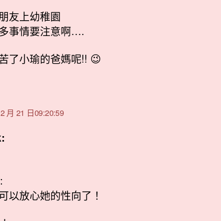
朋友上幼稚園
多事情要注意啊….
苦了小瑜的爸媽呢!! 😉
表
:
2 月 21 日09:20:59
:
:
可以放心她的性向了！