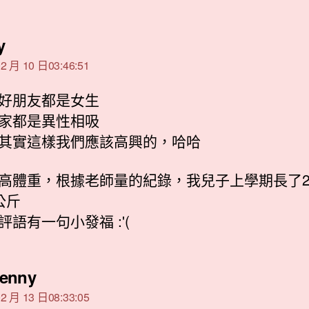
表
y
示:
2 月 10 日03:46:51
好朋友都是女生
家都是異性相吸
其實這樣我們應該高興的，哈哈
高體重，根據老師量的紀錄，我兒子上學期長了
公斤
評語有一句小發福 :'(
表
enny
示:
2 月 13 日08:33:05