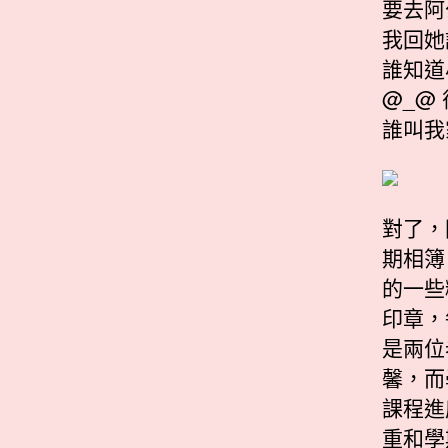
要去阿
我回她
誰知道
@_@
誰叫我
對了，
期相簿
的一些
印章，
是兩位
馨，而
課程進
重和學