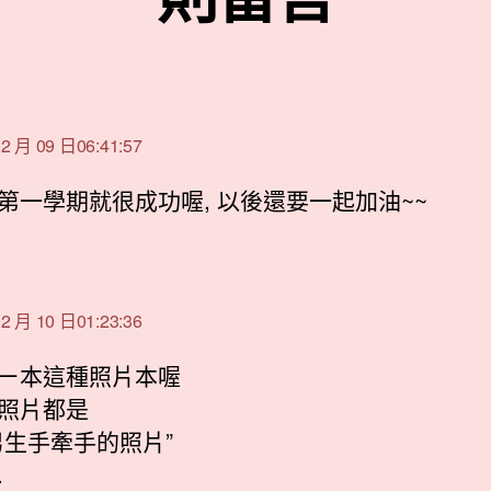
表
:
2 月 09 日06:41:57
第一學期就很成功喔, 以後還要一起加油~~
表
:
2 月 10 日01:23:36
ㄧ本這種照片本喔
照片都是
男生手牽手的照片”
.