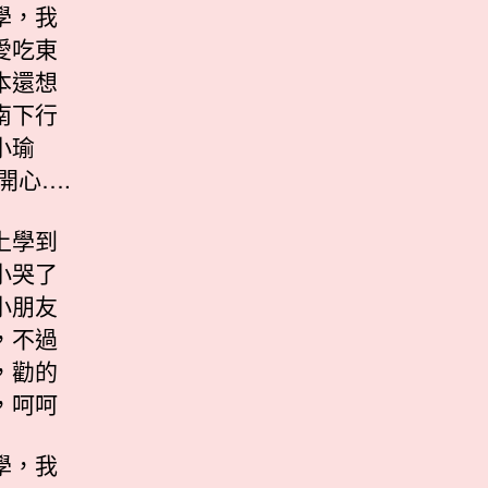
學，我
愛吃東
本還想
南下行
小瑜
開心….
上學到
小哭了
小朋友
，不過
，勸的
，呵呵
學，我