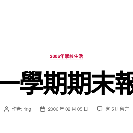
分
2006年學校生活
類
一學期期末
在
作者:
ring
2006 年 02 月 05 日
有 5 則留言
文
文
〈第
章
章
一
作
發
學
者
佈