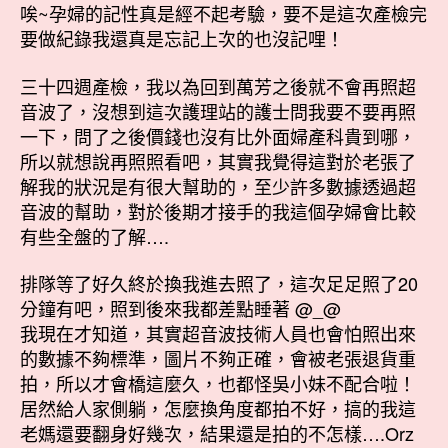
的
唉~孕婦的記性真是經不起考驗，要不是這次產檢完
那
要做紀錄我還真是忘記上次的也沒記哩！
次
產
三十四週產檢，我以為回到萬芳之後就不會再照超
檢〉
音波了，沒想到這次護理站的護士問我要不要再照
中
一下，問了之後價錢也沒有比外面婦產科貴到哪，
所以就想說再照照看吧，其實我覺得這對於老張了
解我的狀況是有很大幫助的，至少許多數據透過超
音波的幫助，對於後期才接手的我這個孕婦會比較
有些全盤的了解….
排隊等了好久終於換我進去照了，這次足足照了20
分鐘有吧，照到後來我都差點睡著 @_@
我現在才知道，其實超音波技術人員也會怕照出來
的數據不夠標準，圖片不夠正確，會被老張退貨重
拍，所以才會橋這麼久，也都怪吳小妹不配合啦！
居然給人家側躺，怎麼換角度都拍不好，搞的我這
老媽還要翻身好幾次，結果還是拍的不怎樣….Orz