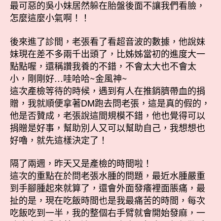
最可惡的吳小妹居然躲在胎盤後面不讓我們看臉，
怎麼這麼小氣啊！！
後來進了診間，老張看了看超音波的數據，他說妹
妹現在差不多兩千出頭了，比姊姊當初的進度大一
點點喔，還稱讚我養的不錯，不會太大也不會太
小，剛剛好…哇哈哈~金風神~
這次產檢等待的時候，遇到有人在推銷臍帶血的捐
贈，我就順便拿著DM跑去問老張，這是真的假的，
他是否贊成，老張說這間規模不錯，他也覺得可以
捐贈是好事，幫助別人又可以幫助自己，我想想也
好嚕，就先這樣決定了！
隔了兩週，昨天又是產檢的時間啦！
這次的重點在於問老張水腫的問題，最近水腫嚴重
到手腳腫起來就算了，還會外面發癢裡面脹痛，最
扯的是，現在吃飯時間也是我最痛苦的時間，每次
吃飯吃到一半，我的整個右手臂就會開始發麻，一