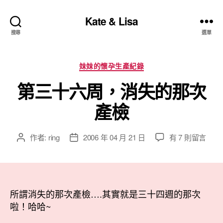
Kate & Lisa
搜尋
選單
分
妹妹的懷孕生產紀錄
類
第三十六周，消失的那次
產檢
在
作者:
ring
2006 年 04 月 21 日
有 7 則留言
文
文
〈第
章
章
三
作
發
十
者
佈
六
日
周，
所謂消失的那次產檢….其實就是三十四週的那次
期
消
啦！哈哈~
失