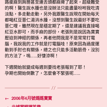
路痠麻到肩膀甚至連舌頭都麻痺了起來，超級難受
的啊！醫生說水腫也是沒辦法只能盡量吩咐我吃清
淡點，多走動走動，另外我跟醫生說現在開始每天
都喝紅豆薏仁湯消水腫，沒想到醫生說最好不要吃
薏仁哩，雖然現在是穩定期了，還是建議我直接喝
紅豆水即可，而手麻的部份，老張則是說因為寶寶
壓迫到神經的關係，再者他問我是不是常常打電
腦，我說我的工作就是打電腦哇！原來因為過度運
動到手肘也有關係，總之也只能多活動筋骨，沒別
的方法了，嗚…..好悽涼啊！
下週開始就變成每週到要找老張報到了耶！
孕期也開始倒數了，怎麼會不緊張呢…..
←
2006年4月號媽媽寶寶
→
北埔賞桐擂茶趣