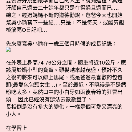
汗顏自己過去二十餘年都只是在得過且過而已….
總之，經過媽媽不斷的道德勸說，爸爸今天也開始
幫吳小瑜寫下一些紀….只是，不是每天，或酗ㄞ鉭
棪筋鬲O日記吧…
先來寫寫吳小瑜在一歲三個月時候的成長紀錄：
在外表上身高74-76公分之間，體重將近10公斤，應
該屬於嬌小型的寶寶。頭髮越來越茂盛，預計不久
之後的將來可以綁上馬尾，或是爸爸最喜歡的包包
頭(最愛包包頭女生…)。至於最近，不曉得是不是鈣
粉吃太多，竟然口中的小白牙如雨後春筍的狂冒出
頭….因此已經沒有辦法去數數量了。
長相倒是沒有多大的變化，一樣是個可愛又漂亮的
小人。
在學習上