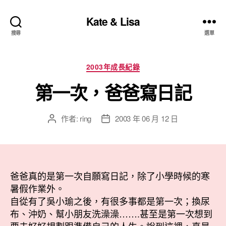
Kate & Lisa
搜尋
選單
分
2003年成長紀錄
類
第一次，爸爸寫日記
作者:
ring
2003 年 06 月 12 日
文
文
章
章
作
發
者
佈
日
爸爸真的是第一次自願寫日記，除了小學時候的寒
期
暑假作業外。
自從有了吳小瑜之後，有很多事都是第一次；換尿
布、沖奶、幫小朋友洗澡澡…….甚至是第一次想到
要去好好規劃跟準備自己的人生。說到這裡，真是