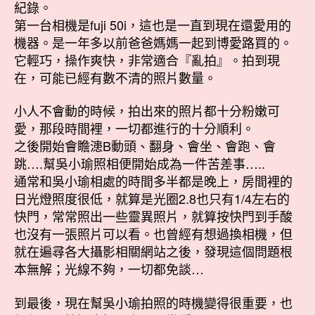
紀錄。
第一台相機是fuji 50i，這也是一直到現在還愛用的
機器。是一年多以前爸爸媽媽一起到博愛路買的。
它輕巧，操作爽快，非常適合『亂拍』。拍到現
在，可能已經有數不清的照片數量。
小人不會動的時候，拍出來的照片都十分粉嫩可
愛，那段時間裡，一切都進行的十分順利。
之後開始會瞻漶B動頭、翻身、會坐、會跑、會
跳….幫吳小瑜照相便開始成為一件苦差事…..
通常和吳小瑜相處的時間多半都是晚上，房間裡的
日光燈照度很低，就算是光圈2.8也只有1/4左右的
快門，常常照出一些靈異照片，就算按快門到手酸
也沒有一張照片可以看。也曾經有想過換相機，但
就在遍尋各大攝影相關網站之後，發現這個問題根
本無解；光線不夠，一切都免談…
到最後，現在幫吳小瑜拍照的時機變得很重要，也