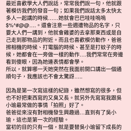
最近喜歡學大人們說話，常常我們說一句，他就跟
著模仿我們的發音一句；如果我們說話太多太快太
多人一起講的時候……她就會巴巴哇哇嗚嗚
$%^#@@….。還會注意一些週遭物品的名字，只
要大人們一講到，他就會雞婆的去拿那東西或是自
己走到那物品的附近。而且也喜歡模仿動作，爸爸
擦相機的時候、打電腦的時候、甚至是打蚊子的時
候，她都會在一旁做一樣的動作….我們常常在旁邊
看到傻眼，因為她連表情都會學。
所以，就算哪一天她突然在我面前開口講出一個通
順句子，我應該也不會太驚訝…..
因為是第一次寫這樣的紀錄，雖然想寫的很多，但
也不好把東西寫的又臭又長。就另外先寫寫我跟吳
小瑜最常做的事情「拍照」好了。
爸爸從來沒有對相機發生興趣過…直到有了吳小
瑜，這也是第一次的經驗。
當初的目的只有一個，就是要替吳小瑜留下成長的