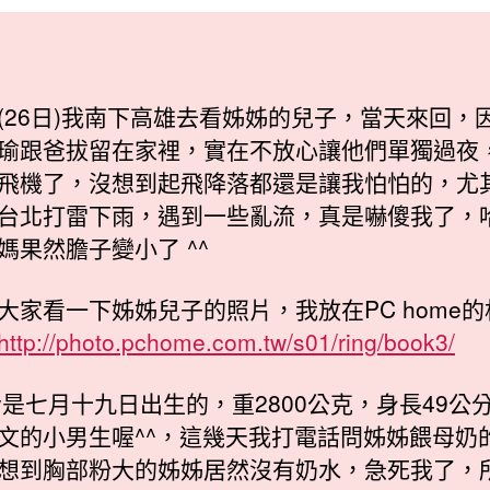
日
期
(26日)我南下高雄去看姊姊的兒子，當天來回，
瑜跟爸拔留在家裡，實在不放心讓他們單獨過夜
飛機了，沒想到起飛降落都還是讓我怕怕的，尤
台北打雷下雨，遇到一些亂流，真是嚇傻我了，
媽果然膽子變小了 ^^
大家看一下姊姊兒子的照片，我放在PC home
http://photo.pchome.com.tw/s01/ring/book3/
by是七月十九日出生的，重2800公克，身長49公
文的小男生喔^^，這幾天我打電話問姊姊餵母奶
想到胸部粉大的姊姊居然沒有奶水，急死我了，