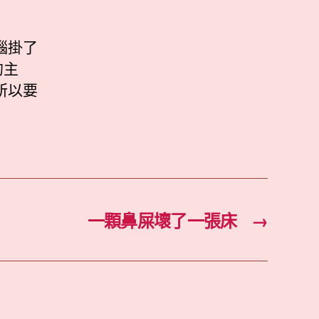
腦掛了
的主
所以要
一顆鼻屎壞了一張床
→