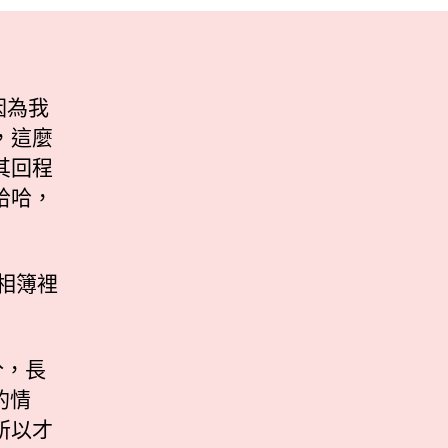
因為我
，這麼
其回程
哈哈，
的相簿裡
分，長
的情
所以才