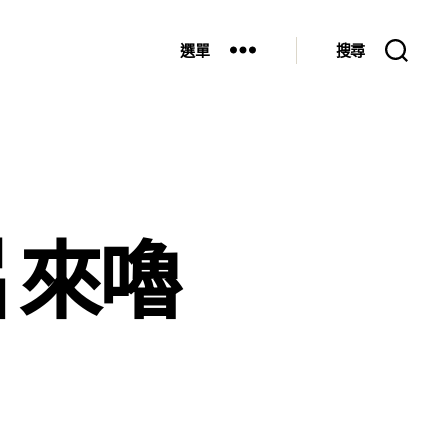
選單
搜尋
片來嚕