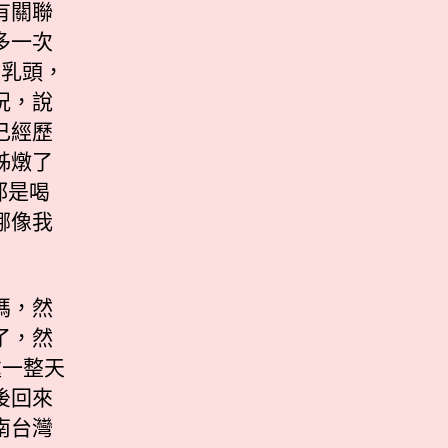
有關聯
多一次
陷乳頭，
況，說
己經歷
姊燉了
都是喝
哪像我
媽，然
了，然
處一整天
後回來
南台灣