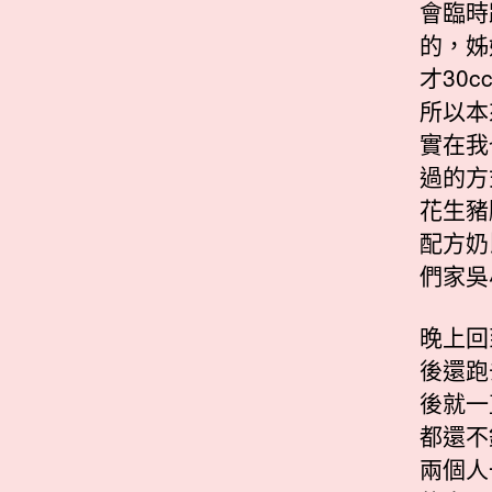
會臨時
的，姊
才30
所以本
實在我
過的方
花生豬
配方奶
們家吳
晚上回
後還跑
後就一
都還不
兩個人