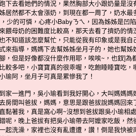
跑下去看她們的情況，果然胸部大小跟奶量是沒
姊居然都不太會漲奶，到現在都一周了，奶水最
cc，少的可憐，心疼小Babyㄋㄟ，因為姊姊是凹
來餵母奶的困難度比較高，那天去看了擠奶的情
也不知道該怎麼幫忙，只能從我有印象或是我自
式來指導，媽媽下去幫姊姊坐月子的，她也幫姊
腳，但是好像都沒什麼作用耶，唉唉~，也釵]為
比較多吧，小寶寶真的很乖喔，吃飽睡睡寶吃，
小瑜阿，坐月子可真是累慘我了！
到家一進門，吳小瑜看到我好開心，大叫媽媽媽
去房間叫爸拔，媽媽，意思是跟爸拔說媽媽回來
直黏著我，真是窩心啊~沒想到爸拔跟吳小瑜相
錯呢，晚上爸拔有把吳小瑜帶去阿嬤家吃飯，然
一起洗澡，家裡也沒有亂遭遭，讚！倒是我快被