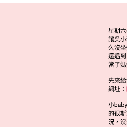
星期六
讓吳小
久沒坐
還遇到
當了媽
先來給
網址：
小ba
的很斯
況，沒