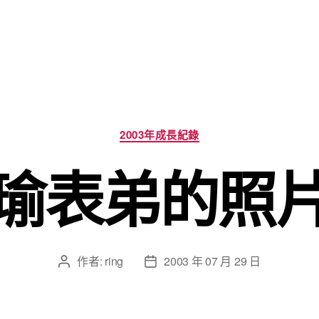
分
2003年成長紀錄
類
瑜表弟的照
作者:
ring
2003 年 07 月 29 日
文
文
章
章
作
發
者
佈