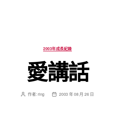
分
2003年成長紀錄
類
愛講話
作者:
ring
2003 年 08 月 26 日
文
文
章
章
作
發
者
佈