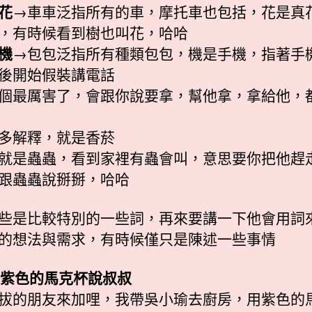
花
→車車泛指所有的車，摩托車也包括，花是真
，有時候看到樹也叫花，哈哈
機
→包包泛指所有種類包包，機是手機，指著手
後開始假裝講電話
個最厲害了，會跟你說要拿，幫他拿，拿給他，
多解釋，就是香菸
就是蟲蟲，看到家裡有蟲會叫，意思要你把他趕
跟蟲蟲說掰掰，哈哈
些是比較特別的一些詞，再來要講一下他會用詞
的想法與需求，有時候僅只是陳述一些事情
指著紫色的馬克杯說叔叔
拔的朋友來加哩，我帶吳小瑜去廚房，用紫色的