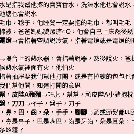
水是指我幫他擦的寶寶香水，洗澡水他也會說水
池塘也會說水
毛巾，毯子，他睡覺一定要抱的毛巾，都叫毛毛
棉被，爸爸媽媽貌漯瑭○Q，他會自己上床然後誘
電燈
→會指著空調說冷氣，指著電燈或是電燈的
→陽台上的熱水器，會指著說器，然後說火，爸
候熱水氣裡面有火，他怕火
指著抽屜要我們幫他打開，或是有拉鍊的包包也
我們幫他開，知道打開的意思
幫，皮陛A豬豬
→巧虎，幫幫，頑皮陛A小豬抱枕
盤，刀刀
→杯子，盤子，刀子
，鼻，巴，齒，朵，手手，腳腳
→頭或頭髮都叫
，鼻是鼻子，巴是嘴巴，齒是牙齒，朵是耳朵，
多解釋了