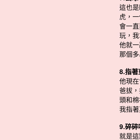
這也是
虎，一
會一直
玩，我
他就一
那個多
8.指
他現在
爸拔，
頭和棉
我指著
9.碎碎
就是這