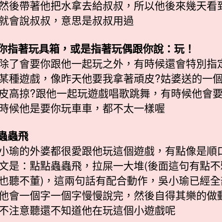
然後帶著他把水拿去給叔叔，所以他後來幾天看
就會說叔叔，意思是叔叔用過
著你指著玩具箱，或是指著玩偶跟你說：玩！
除了會要你跟他一起玩之外，有時候還會特別指
某種遊戲，像昨天他要我拿著頑皮?姑婆送的一
皮高掠?跟他一起玩遊戲唱歌跳舞，有時候他會
時候他是要你玩車車，都不太一樣喔
點蟲蟲飛
小瑜的外婆都很愛跟他玩這個遊戲，有點像是順
文是：點點蟲蟲飛，拉屎一大堆(後面這句有點不
也聽不董)，這兩句話有配合動作，吳小瑜已經全
他會一個字一個字慢慢說完，然後自得其樂的做
不注意聽還不知道他在玩這個小遊戲呢