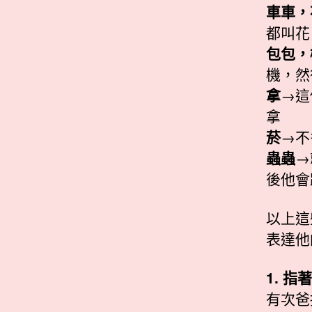
車車，
都叫花
包包，
機，然
拿
→這
拿
菸
→不
蟲蟲
→
後他會
以上這
表達他
1. 
有次爸