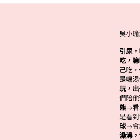
吳小瑜
引尿，
吃，嘛
己吃，
是喝湯
玩，出
們陪
熊
→看
是看到
球
→會
澡澡，