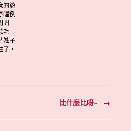
樣的遊
停喔例
開開
惹毛
著姓子
性子，
比什麼比呀~
→