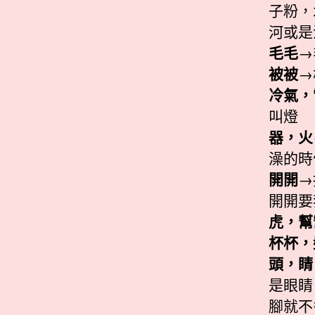
子粉，
河或是
毛毛
→
被被
→
冷氣，
叫燈
器，火
澡的時
開開
→
開開要
虎，幫
杯杯，
頭，睛
是眼睛
腳就不