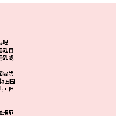
要喝
湯匙自
湯匙或
箱要我
轉圈圈
熊，但
是指痱