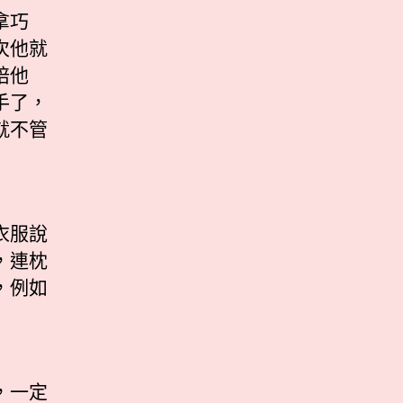
拿巧
次他就
陪他
手了，
就不管
衣服說
，連枕
，例如
，一定