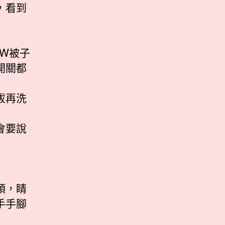
，看到
W被子
開關都
拔再洗
會要說
頭，睛
手手腳