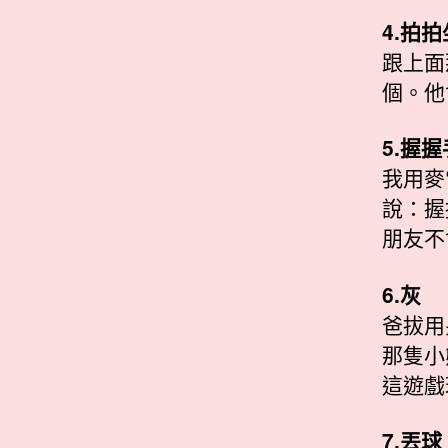
4.拍
跟上面
個。他
5.握
我用麥
說：握
朋友不
6.灰
爸拔用
那隻小
這遊戲
7.丟球