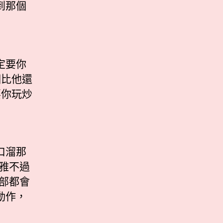
到那個
定要你
個比他還
要你玩炒
口溜那
雅不過
部都會
動作，