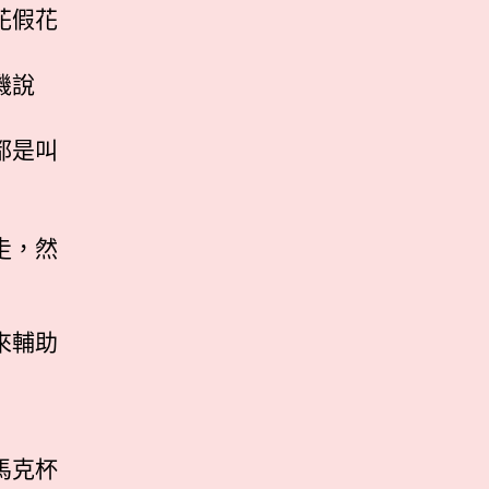
花假花
機說
都是叫
走，然
來輔助
馬克杯