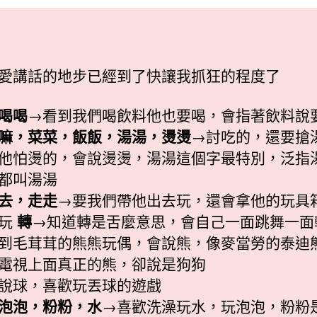
日
期
愛講話的地步已經到了快讓我抓狂的程度了
喝喝
→看到我們喝飲料他也要喝，會指著飲料說
嘛，菜菜，飯飯，湯湯，燙燙
→討吃的，還要搶
他怕燙的，會說燙燙，湯湯這個字最特別，泛指
都叫湯湯
去，走走
→要我們帶他出去玩，還會拿他的玩具
他玩
轉
→知道轉是舌麼意思，會自己一面跳舞一面
到毛茸茸的熊熊玩偶，會說熊，像麥當勞的泰迪
電視上面真正的熊，卻說是狗狗
說球，喜歡玩丟球的遊戲
泡泡，粉粉，水
→喜歡洗澡玩水，玩泡泡，粉粉