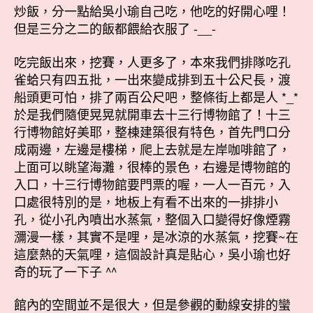
炒飯，分一點給吳小瑜自己吃，他吃的好開心哩！
但是三分之二的飯都餵給衣服了 -__-
吃完飯出來，挖賽，人更多了，本來我們排隊吃孔
雀蛤只有四五批，一出來變成排到五十公尺長，渡
船頭更可怕，排了兩百公尺吧，整條街上都是人 *_*
於是我們隨便晃晃就開車去十三行博物館了！
十三
行博物館好美耶，整棟建築很有特色，首先門口分
成兩邊，左邊是樓梯，爬上去就是左岸咖啡館了，
上面可以眺望海灘，很棒的景色，右邊是博物館的
入口，十三行博物館要門票的喔，一人一百元，入
口處很特別的是，地板上有看不出來的一排排小
孔，從小孔內噴出水蒸氣，整個入口變得好像煙霧
瀰漫一樣，其實不是哩，是冰涼的水蒸氣，挖賽~在
這麼熱的天氣哩，這個設計真是貼心，吳小瑜也好
奇的玩了一下子 ^^
館內的空間並不是很大，但是參觀的動線安排的蠻