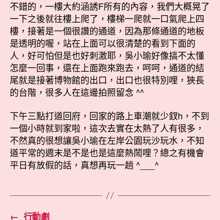
不錯的，一樓大約涵誘F所有的內容，我們大概晃了
一下之後就往樓上爬了，樓梯一爬就一口氣爬上四
樓，接著是一個很讚的通道，因為那條通道的地板
是透明的喔，站在上面可以很清楚的看到下面的
人，好可怕但是也好刺激耶，吳小瑜好像搞不太懂
怎麼一回事，還在上面跑來跑去，呵呵，通道的結
尾就是接著博物館的出口，出口也很特別哩，狹長
的台階，很多人在這邊拍照留念 ^^
下午三點打道回府，回家的路上車潮就少釵h，不到
一個小時就到家啦，這次去實在太熱了人有很多，
不然真的很想讓吳小瑜在左岸公園玩沙玩水，不知
道平常的週末是不是也是這麼熱鬧哩？總之有機會
平日有放假的話，真想再玩一趟 ^___^
←
行動劇