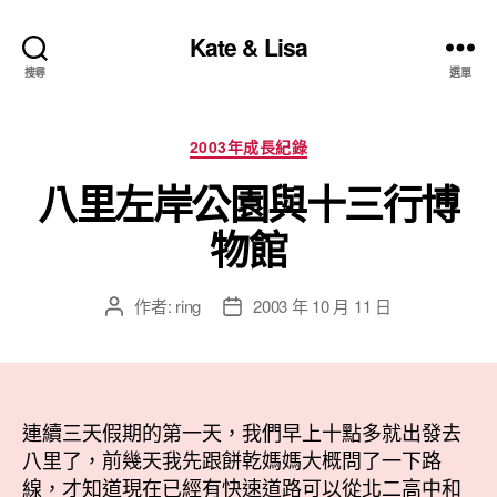
Kate & Lisa
搜尋
選單
分
2003年成長紀錄
類
八里左岸公園與十三行博
物館
作者:
ring
2003 年 10 月 11 日
文
文
章
章
作
發
者
佈
日
連續三天假期的第一天，我們早上十點多就出發去
期
八里了，前幾天我先跟餅乾媽媽大概問了一下路
線，才知道現在已經有快速道路可以從北二高中和