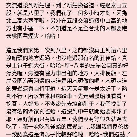
交流道接到新莊哩，到了新莊換省道，經過泰山五
股，就是八里了，我們花了一個多小時才到，因為
北二高大塞車啦，另外在五股交流道接中山高的地
方也有小塞一下，不知道是不是全台北的人都要跑
去桃園看煙火，哈哈！
這是我們家第一次到八里，之前都沒真正到過八里
渡船頭的地方逛過，也沒吃過那有名的孔雀蛤，真
是土包子逛大街，哈哈~厚~八里的左岸公園真的好
漂亮喔，旁邊有協力車出租的地方，大排長龍，左
岸公園沿著河邊的走道是用木頭做的喔，木頭走道
的旁邊還有自行車道，這天天氣實在是太好了，熱
到不行，所以放棄租腳踏車，先走到渡船頭看看，
挖賽，人好多，不多說先去填飽肚子，我們找到了
最有名的佘家孔雀蛤，還沒到中午就開始要排隊了
耶，還好前面只有四五桌，我們沒有等很久就進去
吃了，第一次吃孔雀蛤的感覺是….我跟我們家爸拔
一致認為還是海瓜子比較好吃啦！哈哈~我們還點了