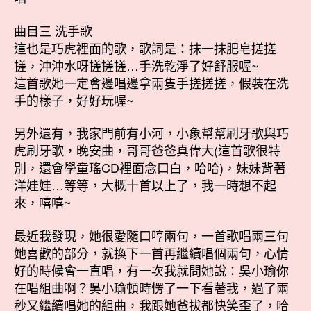
曲目三 洗手歌
這也是巧虎裡面的歌，歌詞是：抹一抹肥皂搓搓
搓，沖沖水呀搓搓搓…手洗乾淨了好舒服喔~
這首歌她一定會邊唱邊拿兩隻手搓搓搓，假裝在洗
手的樣子，好好玩喔~
另外還有，我家門前有小河，小象幫幫刷牙歌與巧
虎刷牙歌，晚安曲，哥哥爸爸真偉大(這首歌很特
別，還會學童瑤CD裡面念口白，哈哈)，妹妹背著
洋娃娃…等等，大概十首以上了，我一時想不起
來，嘻嘻~
最近我發現，她很愛隨口哼兩句，一首歌唱兩三句
她喜歡的部分，就換下一首再繼續唱個兩句，心情
好的時候會一直唱，有一次我就問她說：吳小瑜你
在唱組曲啊？吳小瑜頓時愣了一下看著我，過了兩
秒又繼續唱她的組曲，我跟她爸拔都快笑歪了，哈