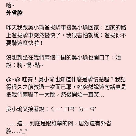
哈~
外省腔
昨天我跟吳小瑜爸拔騎車接吳小瑜回家，回家的路
上爸拔騎車突然變快了，我很害怕就說：爸拔你不
要騎這麼快啦！
沒想到坐在我們兩個中間的吳小瑜也開口了，她
說：騎~慢~點~
@~@ 哇賽！吳小瑜也知道什麼是騎慢點喔？我記
得很久之前教過一次而已耶，她突然說這句話真是
把我們兩嚇了一大跳，然後開始一直笑…
吳小瑜又接著說：ㄑㄧˊ ㄇㄢˊ ㄉㄧㄢ˙
……這….到底是跟誰學的阿，居然還有外省
腔…..*_*