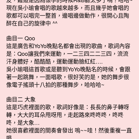
現在吳小瑜會唱的歌越來越多，而且幾乎她會唱的
歌都可以唱完一整首，邊唱邊做動作，很開心且陶
醉在自己的旋律中 ^^
曲目一 Qoo
這是廣告和YoYo晚點名都會出現的歌曲，歌詞內容
是：Qoo讓我們來運動，一二三四二二三四，流流
汗身體好，酷酷酷，運動運動臉紅紅….
吳小瑜唱這首歌或是聽到YoYo晚點名的時候，會跟
著一起跳舞，一面唱歌，很好笑的是，她的舞步很
像電子搖頭十八拍的那種舞步，哈哈哈~
曲目二 大象
這是巧虎裡面的歌，歌詞好像是：長長的鼻子轉呀
轉，大大的耳朵甩呀甩，走起路來咚咚咚，咚咚
咚，是大象…
她很喜歡裡面的間奏會發出 嗚~~哇！然後重複一直
唱