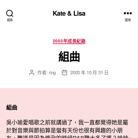
Kate & Lisa
搜尋
選單
分
2003年成長紀錄
類
組曲
作者:
ring
2003 年 10 月 31 日
文
文
章
章
作
發
者
佈
日
期
組曲
吳小瑜愛唱歌之前就講過了，我一直都覺得她是屬
於對音樂與節拍算是蠻有天份也很有興趣的小朋
友，難道是因為懷孕的時候R&B聽太多了嗎？哈哈~