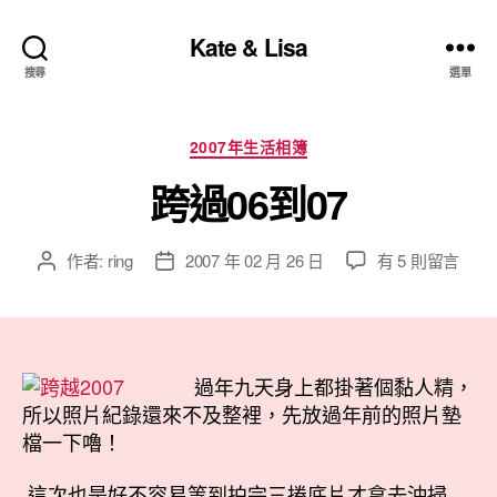
Kate & Lisa
搜尋
選單
分
2007年生活相簿
類
跨過06到07
在
作者:
ring
2007 年 02 月 26 日
有 5 則留言
文
文
〈跨
章
章
過
作
發
06
者
佈
到
日
07〉
期
過年九天身上都掛著個黏人精，
中
所以照片紀錄還來不及整裡，先放過年前的照片墊
檔一下嚕！
這次也是好不容易等到拍完三捲底片才拿去沖掃