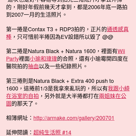
的，剛好年假前幾天才拿到，都是2006年底一路拍
到2007一月的生活照片。
第一捲是Contax T3 + RDP3拍的，正片的
通透感真
棒
，只可惜前半捲因為EV設錯所以毀了 @@
第二捲是Natura Black + Natura 1600，裡面有
Wii
Party
裡面
小瑜和瑋瑋
的合照，還有小瑜霉開四度在
醫院拍的
抽血
以及一些紀錄照片。
第三捲則是Natura Black + Extra 400 push to
1600，這捲前1/3是我拿來亂玩的，所以有
我跟小綺
在浴室的自拍
，另外就是大半捲都打在
兩姐妹在公
園
的那天了。
相簿網址：
http://armake.com/gallery/200701
延伸閱讀：
超純生活照 #14