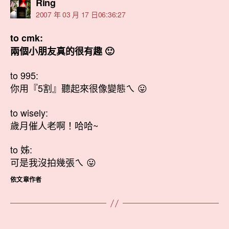
表
Ring
示:
2007 年 03 月 17 日06:36:27
to cmk:
兩個小朋友真的很有趣 🙂
to 995:
你用『5割』聽起來很像變態ㄟ 😛
to wisely:
歲月催人老啊！哈哈~
to 姊:
可是我沒拍幾張ㄟ 😛
依文章作者