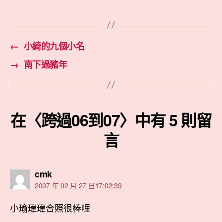
←
小綺的九個小名
→
南下過豬年
在〈跨過06到07〉中有 5 則留
言
表
cmk
示:
2007 年 02 月 27 日17:02:39
小瑜瑋瑋合照很棒哩