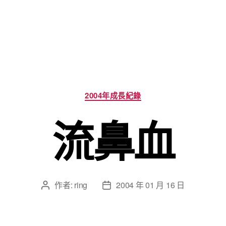
分
2004年成長紀錄
類
流鼻血
作者:
ring
2004 年 01 月 16 日
文
文
章
章
作
發
者
佈