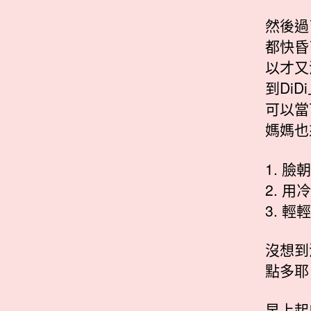
然後過
都快昏
以才又
到Di
可以當
媽媽也
1. 
2. 
3. 
沒想到
點多耶 
早上起