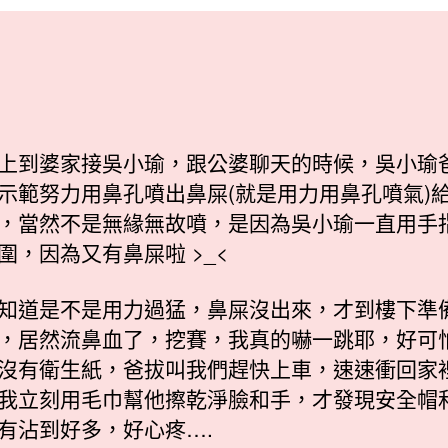
日
期
上到婆家接吳小瑜，跟公婆聊天的時候，吳小瑜
示範努力用鼻孔噴出鼻屎(就是用力用鼻孔噴氣)
，當然不是無緣無故噴，是因為吳小瑜一直用手
圍，因為又有鼻屎啦 >_<
知道是不是用力過猛，鼻屎沒出來，才到樓下準
，居然流鼻血了，挖賽，我真的嚇一跳耶，好可
沒有衛生紙，爸拔叫我們趕快上車，速速衝回家
我立刻用毛巾幫他擦乾淨臉和手，才發現安全帽
有沾到好多，好心疼….