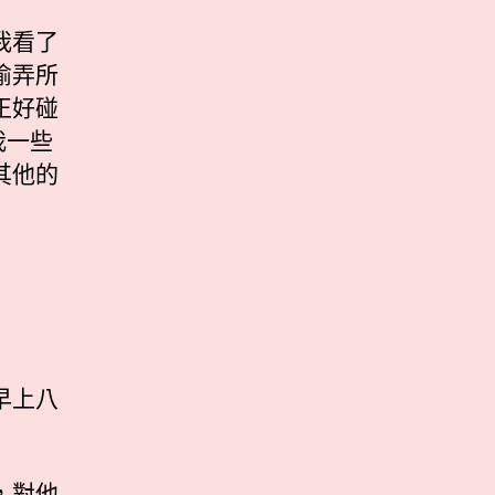
我看了
偷弄所
正好碰
我一些
其他的
早上八
，對他