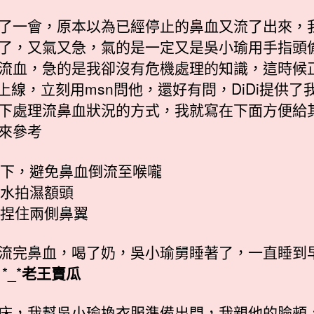
了一會，原本以為已經停止的鼻血又流了出來，
了，又氣又急，氣的是一定又是吳小瑜用手指頭
流血，急的是我卻沒有危機處理的知識，這時候
Di上線，立刻用msn問他，還好有問，DiDi提供了
下處理流鼻血狀況的方式，我就寫在下面方便給
來參考
臉朝下，避免鼻血倒流至喉嚨
用冷水拍濕額頭
輕輕捏住兩側鼻翼
流完鼻血，喝了奶，吳小瑜舅睡著了，一直睡到
*_*
老王賣瓜
床，我幫吳小瑜換衣服準備出門，我親他的臉頰