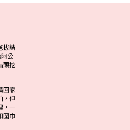
爸拔請
給阿公
指頭挖
備回家
怕，但
裡，一
和圍巾