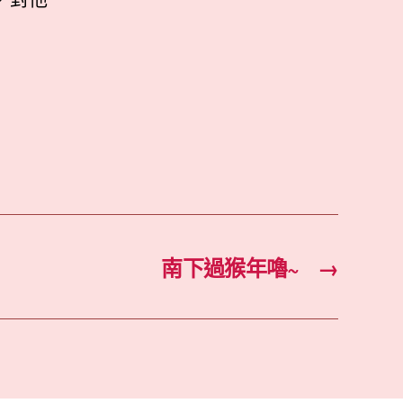
南下過猴年嚕~
→