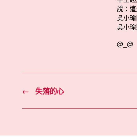
說：這
吳小瑜
吳小瑜
@_@
←
失落的心