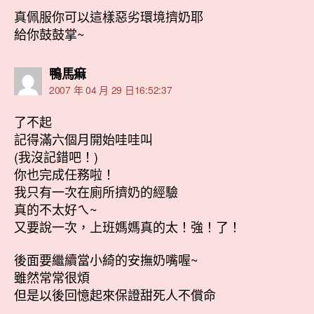
真佩服你可以這樣惡劣環境擠奶耶
給你鼓鼓掌~
表
鴨馬痲
示:
2007 年 04 月 29 日16:52:37
了不起
記得滿六個月開始哇哇叫
(我沒記錯吧！)
你也完成任務啦！
我只有一次在廁所擠奶的經驗
真的不太好ㄟ~
又要說一次，上班媽媽真的太！強！了！
後面要繼續當小綺的安撫奶嘴喔~
雖然常常很煩
但是以後回憶起來保證甜死人不償命