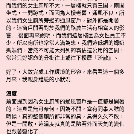
而我們的女生廁所不大，一層樓就只有三間，兩間
坐式，一間蹲式，而因為大樓老舊，通風不良，所
以我們女生廁所旁邊的通風窗戶，對外都是開著
的，這窗戶開著對於我們的酪農生活有相當大的影
響….後面再來說明，而我們這層樓因為女性員工不
少，所以廁所也常常人滿為患，我們這低調的姆奶
媽媽們，當然不可能大列列的霸佔這公用的空間，
常常只好認命的分批往上或往下樓層『疏散』。
好了，大致完成工作環境的形容，來看看這十個多
月來，我親身體驗的小狀況….
溫度
前面提到因為女生廁所的通風窗戶是一值都是開著
的，這真是無可奈何，因為不開，當有同事大號的
時候，真的整個廁所都非常的臭，臭得久久不散，
但是一開啟，這溫度就真的是隨著外面天氣的變化
也跟著變化了…