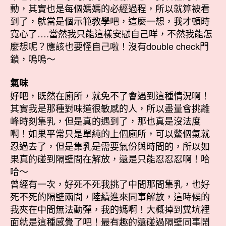
動，其實也是每個媽媽的必經過程，所以就算被看
到了，就當是個示範教學吧，這麼一想，我才頓時
寬心了….當然我只能這樣安慰自己咩，不然我能怎
麼想呢？應該也要怪自己啦！沒有double check門
鎖，嗚嗚～
氣味
好吧，既然在廁所，就免不了會遇到這種情況啊！
其實我是那種對味道很敏感的人，所以盡量會挑離
峰時刻集乳，但是真的遇到了，那也真是沒法度
啊！如果平常只是單純的上個廁所，可以鱉個氣就
忍過去了，但是集乳是需要氣份與時間的，所以如
果真的碰到隔壁間在解放，還是只能忍忍忍啊！哈
哈～
曾經有一次，好死不死我挑了中間那間集乳，也好
死不死的隔壁兩間，陸續進來同事解放，這時候的
我夾在中間無法動彈，我的媽啊！大概掉到糞坑裡
面就是這種感覺了吧！最有趣的還碰過隔壁同事鬧