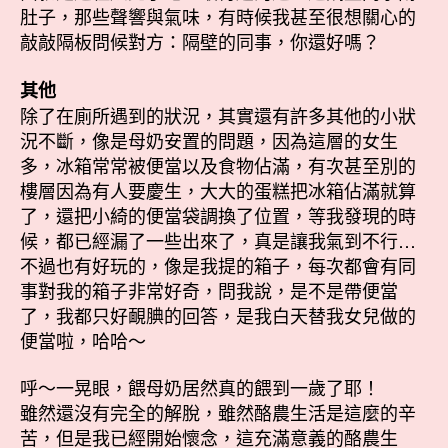
肚子，那些聲響與氣味，有時候我甚至很想關心的
敲敲隔板問候對方：隔壁的同事，你還好嗎？
其他
除了在廁所遇到的狀況，其實還有許多其他的小狀
況不斷，像是母奶安置的問題，因為這層的女生
多，冰箱常常被便當以及食物佔滿，有次甚至別的
樓層因為有人要慶生，大大的蛋糕把冰箱佔滿就算
了，還把小綺的便當袋調換了位置，等我發現的時
候，都已經漏了一些出來了，真是讓我氣到不行…
不過也有好玩的，像是我提的箱子，每次都會有同
事對我的箱子非常好奇，問我說，是不是帶便當
了，我都只好靦腆的回答，是我白天替我女兒做的
便當啦，哈哈～
呼～一晃眼，餵母奶居然真的餵到一歲了耶！
雖然還沒有完全的解脫，雖然酪農生活是這麼的辛
苦，但是我已經開始懷念，這充滿意義的酪農生