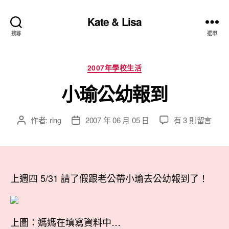
Kate & Lisa
搜尋
選單
分
2007年學校生活
類
小瑜公幼報到
在
作者:
ring
2007 年 06 月 05 日
有 3 則留言
文
文
〈小
章
章
瑜
作
發
公
者
佈
幼
日
報
上週四 5/31 請了假跟老公帶小瑜去公幼報到了！
期
到〉
中
上圖：媽媽在填寫資料中…