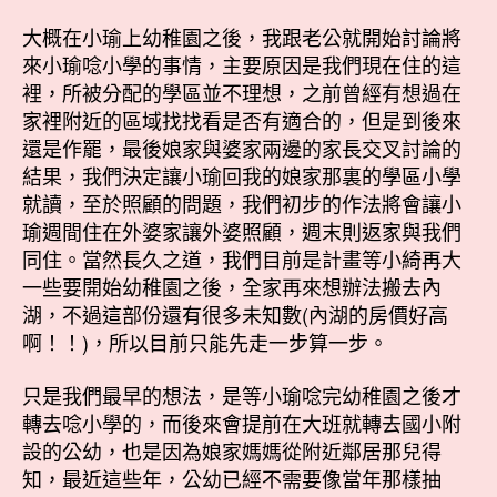
大概在小瑜上幼稚園之後，我跟老公就開始討論將
來小瑜唸小學的事情，主要原因是我們現在住的這
裡，所被分配的學區並不理想，之前曾經有想過在
家裡附近的區域找找看是否有適合的，但是到後來
還是作罷，最後娘家與婆家兩邊的家長交叉討論的
結果，我們決定讓小瑜回我的娘家那裏的學區小學
就讀，至於照顧的問題，我們初步的作法將會讓小
瑜週間住在外婆家讓外婆照顧，週末則返家與我們
同住。當然長久之道，我們目前是計畫等小綺再大
一些要開始幼稚園之後，全家再來想辦法搬去內
湖，不過這部份還有很多未知數(內湖的房價好高
啊！！)，所以目前只能先走一步算一步。
只是我們最早的想法，是等小瑜唸完幼稚園之後才
轉去唸小學的，而後來會提前在大班就轉去國小附
設的公幼，也是因為娘家媽媽從附近鄰居那兒得
知，最近這些年，公幼已經不需要像當年那樣抽